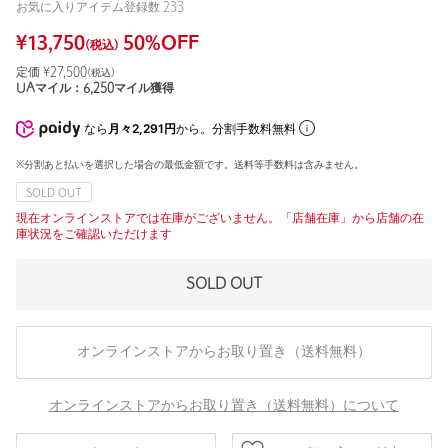
お気に入りアイテム登録数
233
¥
13,750
50
%OFF
(税込)
定価 ¥
27,500
(税込)
UAマイル：
6,250
マイル獲得
なら
月々2,291円
から。分割手数料無料
※分割あと払いを選択した場合の最低金額です。送料等手数料は含みません。
SOLD OUT
現在オンラインストアでは在庫がございません。「店舗在庫」から店舗の在
庫状況をご確認いただけます
SOLD OUT
オンラインストアからお取り置き（送料無料）
オンラインストアからお取り置き（送料無料）について