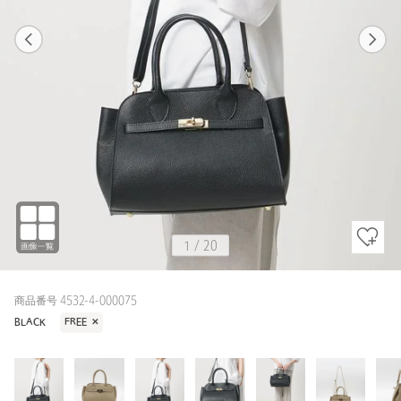
1
20
1
20
BLACK / FREE
BLACK
167cm
1
/
20
商品番号 4532-4-000075
BLACK
FREE
✕