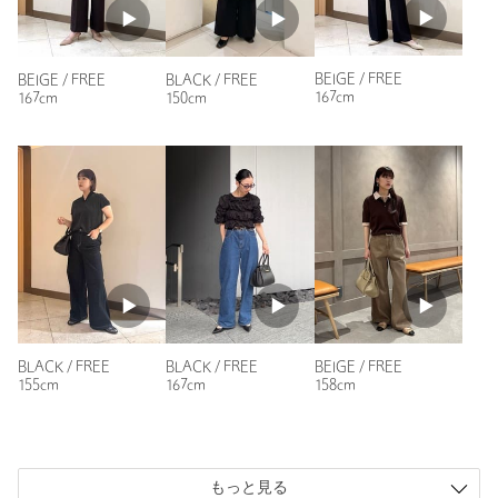
BEIGE / FREE
BEIGE / FREE
BLACK / FREE
167cm
167cm
150cm
ニックネーム： lil
投稿日： 2026年7月16日
購入カラー：BEIGE
コンパクトかつ必要なものが全て入るサイズ感でとても気に入
りました。
皮の質もよく、自立するのもとても良いです。
オケージョンから仕事までさり気なく馴染んでくれるデザイン
も良いと思います。
性別：
女性
BLACK / FREE
BEIGE / FREE
BLACK / FREE
年代：
40代前半
155cm
158cm
167cm
身長：
170cm
参考になった
もっと見る