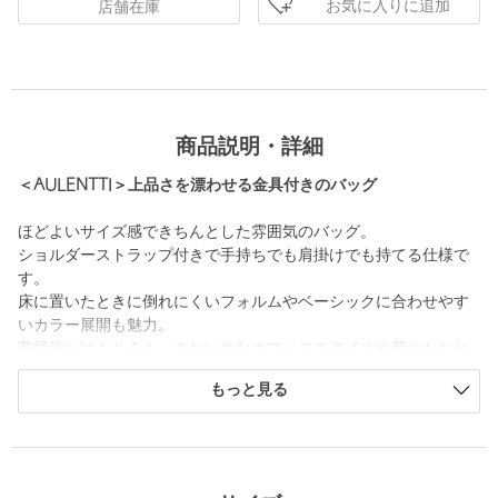
お気に入りに追加
店舗在庫
商品説明・詳細
＜AULENTTI＞上品さを漂わせる金具付きのバッグ
ほどよいサイズ感できちんとした雰囲気のバッグ。
ショルダーストラップ付きで手持ちでも肩掛けでも持てる仕様で
す。
床に置いたときに倒れにくいフォルムやベーシックに合わせやす
いカラー展開も魅力。
普段使いはもちろん、きれいめなオフィススタイルや華やかなセ
レモニーシーンなどさまざまな場面で活躍します。
もっと見る
＜AULENTTI（オーレンティ）＞
＜AULENTTI＞は2019年創業のイタリア発バッグブランドです。
フィレンツェを中心とした国内の工場で製造され、機能性とトレ
ンドを兼ね備えた高品質なデザインを世界へ届けています。洗練