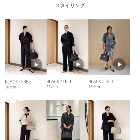
スタイリング
ニックネーム： ままちゃん
投稿日： 2026年7月18日
購入カラー：BEIGE
アプリで気になっていて、お気に入りに入れていた商品でし
た。今回、セールになっていたことに気付いて即カートIN。
色はベージュを選びました。思っていたより大きめで、荷物の
多い私にはピッタリでした。ショルダーにも出来るので途中で
荷物が増えても大丈夫！
BLACK / FREE
BLACK / FREE
BLACK / FREE
しっかりした作りのバッグなので、ちょっと重さが気になった
167cm
160cm
167cm
ので⭐︎1つマイナスにしましたが、大切に使いたいと思えるモ
ノでした！
性別：
女性
年代：
50代後半
身長：
162cm
参考になった