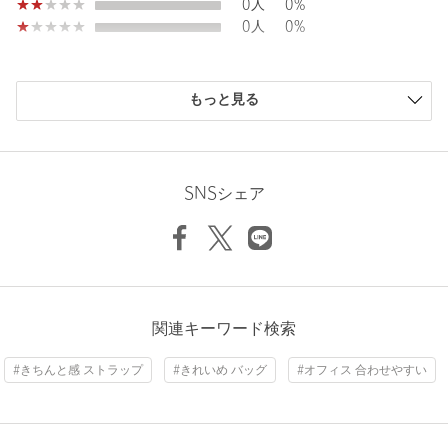
0人
0%
裾上げ
対象外商品
裾上げについて
0人
0%
タイプ
WOMEN
カテゴリー
バッグ
|
ショルダーバッグ
もっと見る
サイズ
FREE
ニックネーム： あくび
素材
投稿日： 2026年7月30日
洗濯表示
-
洗濯表示について
SNSシェア
購入カラー：BLACK
商品番号
4532-4-000075
傷が目立ちにくい高みえのレザー素材
取り外しストラップも斜め掛けできて便利
350の水筒がジャストフィットでした
性別：
女性
関連キーワード検索
年代：
50代後半
身長：
160cm
#きちんと感 ストラップ
#きれいめ バッグ
#オフィス 合わせやすい
参考になった