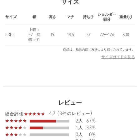
サイズ
されたデザインとイタリアの伝統的なクラフトマンシップを活か
し、日常から特別な場面まで幅広いシーンに合うスタイルを提供
ショルダー
しています。
サイズ
幅
高さ
マチ
持ち手
重量(g)
部分
【注意事項】
上幅：
FREE
32 底
19
14.5
37
72〜126
800
※商品に「取り扱い上の注意書き」、「洗濯表示」がございます
幅：31
場合は、使用前に必ずご確認ください。
※商品画像は、光の当たり具合やパソコンなどの閲覧環境によ
商品は、独自の採寸方法により採寸されています。
り、実際の色味と異なって見える場合がございます。あらかじめ
サイズガイドを見る
ご了承ください。
店舗へお問い合わせの際は、全国のODETTE E ODILE各店舗まで
下記の品名/品番をお申し付けください。
品名：AULENTTI SQE BAG 品番：45324000075
レビュー
商品詳細
4.7 (3件のレビュー)
総合評価
2人
67%
注文キャンセル
対象商品
1人
33%
返品
対象商品
返品等について
0人
0%