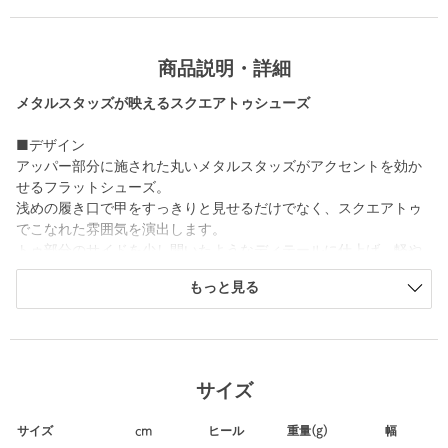
商品説明・詳細
メタルスタッズが映えるスクエアトゥシューズ
■デザイン
アッパー部分に施された丸いメタルスタッズがアクセントを効か
せるフラットシューズ。
浅めの履き口で甲をすっきりと見せるだけでなく、スクエアトゥ
でこなれた雰囲気を演出します。
トゥ部分のサイドを少し開いたようなディテールに仕上げ、軽や
かさをプラス。
もっと見る
足元をスタイリッシュに仕上げる一足は、きれいめなオフィスス
タイルにはもちろん、カジュアルなデイリーコーデにもマッチし
ます。
■素材
サイズ
ブラックは、スムース素材にライトゴールドカラーのスタッズを
使用。
サイズ
cm
ヒール
重量(g)
幅
シルバーは、シルバー箔素材にシルバーカラーのスタッズを使