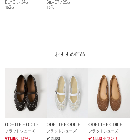
BLACK / 24cm
SILVER / 25cm
購入商品のサイズ感：
少し小さい
162cm
167cm
少しキツかったです。。。
早く足に馴染むといいなと思います。
性別：
女性
年代：
30代後半
身長：
163cm
おすすめ商品
普段の着用サイズ：
24cm
参考になった
※レビューは、個人の主観による感想・体感によるもので、商品の効果や性
能を保証するものではありません。
ODETTE E ODILE
ODETTE E ODILE
ODETTE E ODILE
もっと見る
フラットシューズ
フラットシューズ
フラットシューズ
¥11,880
40%OFF
¥19,800
¥11,880
40%OFF