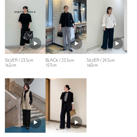
用に愛用しています。
この靴のテイストで柔らかい皮の靴が以前はありましたが、最
近はあまり見かけないなと感じているので、また作ってほしい
なと思っています。
性別：
女性
年代：
30代後半
身長：
165cm
普段の着用サイズ：
23.5cm
SILVER / 23.5cm
BLACK / 23.5cm
SILVER / 24.5cm
162cm
157cm
160cm
1人が参考になったと回答
参考になった
ニックネーム： ひ
投稿日： 2026年7月12日
購入カラー：BLACK
｜
購入サイズ：24cm