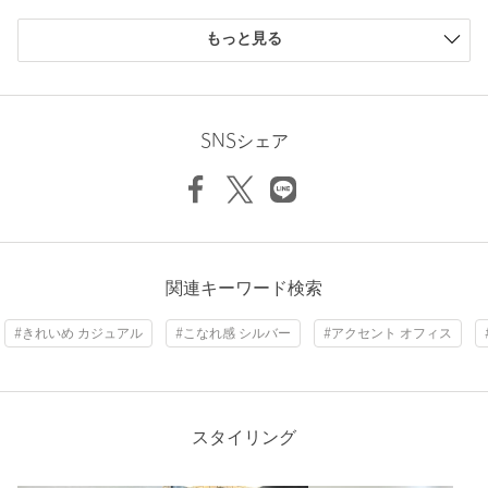
購入商品のサイズ感
もっと見る
商品詳細
小さい
0人
0%
少し小さい
1人
50%
注文キャンセル
対象商品
ちょうどよい
1人
50%
少し大きい
0人
0%
返品
対象商品
返品等について
SNSシェア
大きい
0人
0%
裾上げ
対象外商品
裾上げについて
タイプ
WOMEN
カテゴリー
シューズ
|
フラットシューズ
ニックネーム： ともんが
関連キーワード検索
サイズ
22cm 22.5cm 23cm 23.5cm 24cm 24.5cm 25cm
投稿日： 2026年7月19日
素材
靴の甲部分：天然皮革使用
#きれいめ カジュアル
#こなれ感 シルバー
#アクセント オフィス
購入カラー：BLACK
｜
購入サイズ：23.5cm
洗濯表示
-
洗濯表示について
購入商品のサイズ感：
ちょうどよい
原産国
-
サイズ感はジャストで、横幅が狭く小指や甲に当たりやすいの
で、靴の柔軟剤で少し伸ばしてから履きました。履くと馴染ん
スタイリング
商品番号
4516-2-000055
で履きやすくなりました。
スッキリしているシルエットで、足がキレイに見えるので仕事