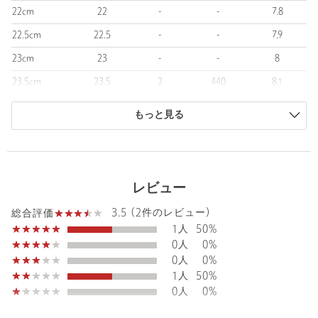
用。
22cm
22
-
-
7.8
22.5cm
22.5
-
-
7.9
【注意事項】
※商品画像は、光の当たり具合やパソコンなどの閲覧環境によ
23cm
23
-
-
8
り、実際の色味と異なって見える場合がございます。あらかじめ
23.5cm
23.5
2
440
8.1
ご了承ください。
24cm
24
-
-
8.2
※ソールに保護シートが貼られている場合は剥がしてご使用くだ
もっと見る
さい。
24.5cm
24.5
-
-
8.3
※かかと部分にある1ミリ程度の小さな穴は、生産工程上発生する
25cm
25
-
-
8.4
ものであり、不良品ではございません。
商品は、独自の採寸方法により採寸されています。
レビュー
※シューズの重量は、シューズ本体のみ両足の重量となります。
サイズガイドを見る
箱や付属品は計測に含まれません。
3.5 (2件のレビュー)
総合評価
※商品に不良が無い場合、包装紙および箱の破損がございまして
1人
50%
も発送いたします。あらかじめご了承ください。
0人
0%
0人
0%
店舗へお問い合わせの際は、全国のODETTE E ODILE各店舗まで
1人
50%
下記の品名/品番をお申し付けください。
0人
0%
品名：O ﾒﾀﾙBTNSQE FLT20↑
品番：45162000055