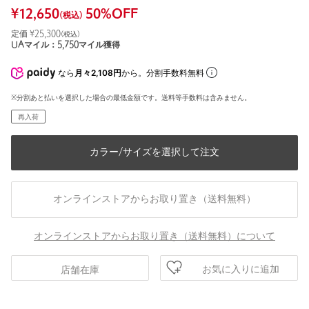
¥
12,650
50
%OFF
(税込)
定価 ¥
25,300
(税込)
UAマイル：
5,750
マイル獲得
なら
月々2,108円
から。分割手数料無料
※分割あと払いを選択した場合の最低金額です。送料等手数料は含みません。
再入荷
カラー/サイズを選択して注文
オンラインストアからお取り置き（送料無料）
オンラインストアからお取り置き（送料無料）について
お気に入りに追加
店舗在庫