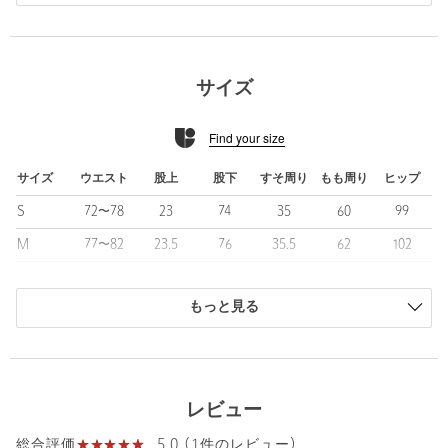
ントです。
■仕様
・ウエストサイドゴム入り
サイズ
・ノープリーツ
・スリムテーパード
Find your size
・股下シングル裾上げ済み
■素材
サイズ
ウエスト
股上
股下
すそ周り
もも周り
ヒップ
日本製の素材である東レ株式会社独自の技術を駆使した素材
S
72〜78
23
74
35
60
99
「DotAir®」を使用。
細やかな通気口が圧生地感が特徴です。
M
77〜82
23.5
76
35.5
62
102
L
80〜87
24.5
76
37
64
105
■コーディネート
シャツやジャケットと合わせれば、ビジネスやきれいめなシーン
もっと見る
XL
82〜89
24.5
78
37
67
108
にも対応。
商品は、独自の採寸方法により採寸されています。
ニットやカットソーと組み合わせることで、程よくカジュアルダ
サイズガイドを見る
ウンした大人のデイリースタイルも楽しめます。
シンプルなデザインなので、トップスを選ばず着回し力の高い一
レビュー
本です。
Waist
77〜82cm
同素材ジャケット（品番：61226000031）と合わせれば、統一感
5.0 (1件のレビュー)
総合評価