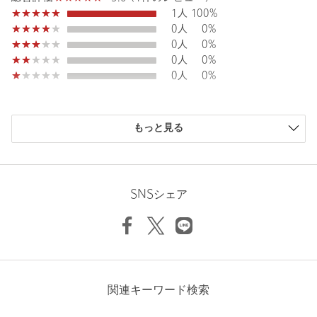
のある洗練されたセットアップスタイルが完成。
1人
100%
0人
0%
Rise length
23.5cm
============================
Hip
102cm
0人
0%
裏地：なし
0人
0%
透け感：なし
0人
0%
伸縮：あり
Thickness of thigh
62cm
光沢感：なし
機能性：吸水速乾・マシンウォッシャブル
Inseam length
76cm
購入商品のサイズ感
ケア方法：洗濯機洗い可
もっと見る
============================
小さい
0人
0%
少し小さい
0人
0%
【注意事項】
ちょうどよい
1人
100%
Hem width
35.5cm
※商品に「取り扱い上の注意書き」、「洗濯表示」がございます
少し大きい
0人
0%
SNSシェア
場合は、使用前に必ずご確認ください。
大きい
0人
0%
※商品画像は、光の当たり具合やパソコンなどの閲覧環境によ
り、実際の色味と異なって見える場合がございます。あらかじめ
S
M
L
XL
ご了承ください。
※商品の色味の目安は、商品単体の画像をご参照ください。
※2026SS商品
店舗へお問い合わせの際は、全国のUNITED ARROWS OUTLET
ニックネーム： 柊の父
関連キーワード検索
Check the recommended size
各店舗まで下記の品名/品番をお申し付けください。
投稿日： 2026年5月17日
品名：☆◎D/AIR DRY/TCH NP JP 品番：61146000031