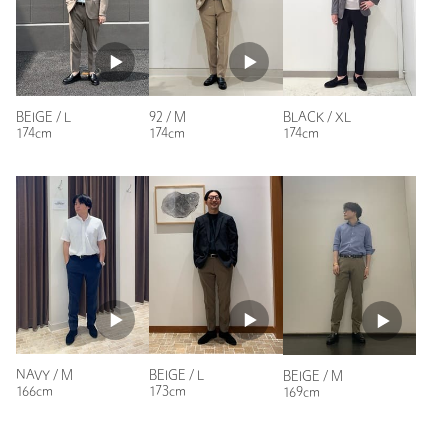
参考になった
商品詳細
注文キャンセル
対象商品
返品
対象外商品
返品等について
※レビューは、個人の主観による感想・体感によるもので、商品の効果や性
BEIGE / L
92 / M
BLACK / XL
裾上げ
対象商品
裾上げについて
能を保証するものではありません。
174cm
174cm
174cm
裾上げ前の仕上げはシングルです
タイプ
MEN
もっと見る
ジャケット / スーツ / セット
セットアップ パ
カテゴリー
|
アップ
ンツ
サイズ
S M L XL
素材
表生地；ポリエステル100％
洗濯表示
洗濯機洗い可
洗濯表示について
原産国
中国製
NAVY / M
BEIGE / L
BEIGE / M
166cm
173cm
169cm
商品番号
6114-6-000031