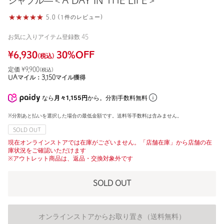
シャブル―＜A DAY IN THE LIFE＞
5.0 (1件のレビュー)
お気に入りアイテム登録数
45
¥
6,930
30
%OFF
(税込)
定価 ¥
9,900
(税込)
UAマイル：
3,150
マイル獲得
なら
月々1,155円
から。分割手数料無料
※分割あと払いを選択した場合の最低金額です。送料等手数料は含みません。
SOLD OUT
現在オンラインストアでは在庫がございません。「店舗在庫」から店舗の在
庫状況をご確認いただけます
※アウトレット商品は、返品・交換対象外です
SOLD OUT
オンラインストアからお取り置き（送料無料）