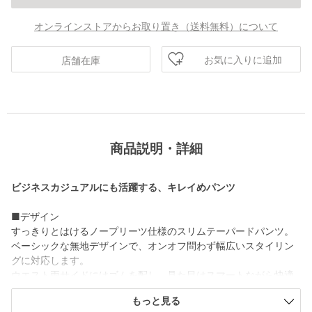
オンラインストアからお取り置き（送料無料）について
お気に入りに追加
店舗在庫
商品説明・詳細
ビジネスカジュアルにも活躍する、キレイめパンツ
■デザイン
すっきりとはけるノープリーツ仕様のスリムテーパードパンツ。
ベーシックな無地デザインで、オンオフ問わず幅広いスタイリン
グに対応します。
ウエスト両サイドにはゴムを配し、見た目はスマートながら快適
なフィット感を実現。
もっと見る
股下仕上げ済みのため、購入後すぐに着用できるのも嬉しいポイ