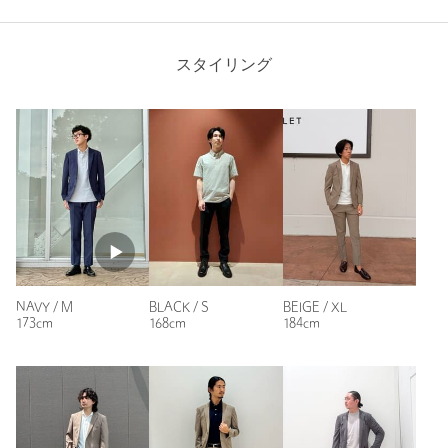
購入カラー：BLACK
｜
購入サイズ：L
Try this item on
購入商品のサイズ感：
ちょうどよい
【アウトレット商品のご説明】
スタイリング
IT企業から大学職員へ転身し、服装も従来のスーツ中心から少
し変えたいと思っていました。
・アウトレット商品につきましては包装やパッケージに破損・汚
そんな中、娘から「普段着でももう少し格好良くいてほしい」
れが見られる場合にも、商品に欠陥が認められない際にはそのま
と言われたこともあり、最近の雰囲気を取り入れつつ、気軽に
まの状態でお送りいたします。
着られる服を探して購入しました。
着心地はとても良く、今の時期にちょうどいい軽さがありま
・返品、ご注文確定後の内容変更・追加注文はお受けできませ
す。
ん。
上下セットで購入しましたが、程よくきちんと感もあり、普段
使いしやすい印象です。
何より娘の反応が良く、「似合っている」と言われたのが一番
・セールアイテムは予告なく価格の変更を行う場合がございます
うれしかったです。
が、ご購入後のアイテムについての価格変更はお受けいたしかね
年齢や環境の変化に合わせて服装を見直したい方にも、選択肢
ます。また、タグの表記と購入価格が異なる場合がございます。
の一つになると思います。
NAVY / M
BLACK / S
BEIGE / XL
173cm
168cm
184cm
・"不良品"、"ご注文内容と異なる商品"が到着した場合は、お客様
性別：
男性
よりご連絡をいただいた時点で弊社に在庫がある場合に限り、交
年代：
60代～
換対応いたします。なお、セールアイテムのため、お品切れの場
身長：
171cm
合は返金でのご対応といたします。
普段の着用サイズ：
L