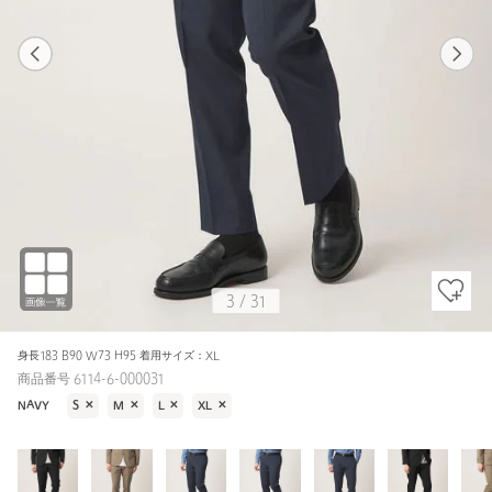
1
31
3
31
NAVY / M
BLACK
173cm
3
/
31
身長183 B90 W73 H95 着用サイズ：XL
商品番号 6114-6-000031
NAVY
S
✕
M
✕
L
✕
XL
✕