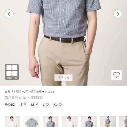
1
28
3
28
WHITE / M
WHITE
174cm
3
/
28
身長183 B90 W73 H95 着用サイズ：L
商品番号 6116-6-000002
その他2
S
✕
M
✕
L
〇
XL
〇