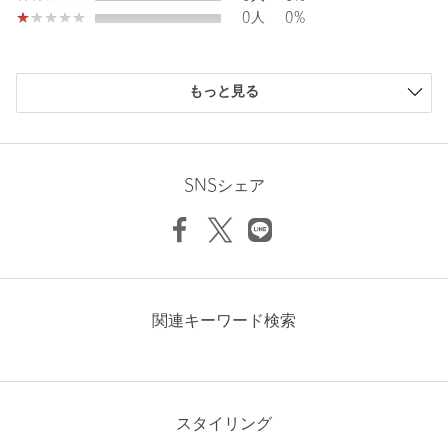
0人
0%
※商品画像は、光の当たり具合やパソコンなどの閲覧環境によ
り、実際の色味と異なって見える場合がございます。あらかじめ
ご了承ください。
購入商品のサイズ感
※商品の色味の目安は、商品単体の画像をご参照ください。
もっと見る
※2026SS商品
小さい
0人
0%
店舗へお問い合わせの際は、全国のUNITED ARROWS OUTLET
少し小さい
0人
0%
各店舗まで下記の品名/品番をお申し付けください。
ちょうどよい
1人
100%
Length
74.5cm
品名：◎SCKR C/AWAY SSL 品番：61166000002
少し大きい
0人
0%
SNSシェア
大きい
0人
0%
【アウトレット商品のご説明】
S
M
L
XL
・アウトレット商品につきましては包装やパッケージに破損・汚
れが見られる場合にも、商品に欠陥が認められない際にはそのま
まの状態でお送りいたします。
ニックネーム： たこ
関連キーワード検索
Check the recommended size
投稿日： 2026年6月29日
・返品、ご注文確定後の内容変更・追加注文はお受けできませ
購入カラー：WHITE
｜
購入サイズ：L
Try this item on
ん。
購入商品のサイズ感：
ちょうどよい
・セールアイテムは予告なく価格の変更を行う場合がございます
スタイリング
ゆったり、すずしく着れる服を探していた。ピッタリでした。
が、ご購入後のアイテムについての価格変更はお受けいたしかね