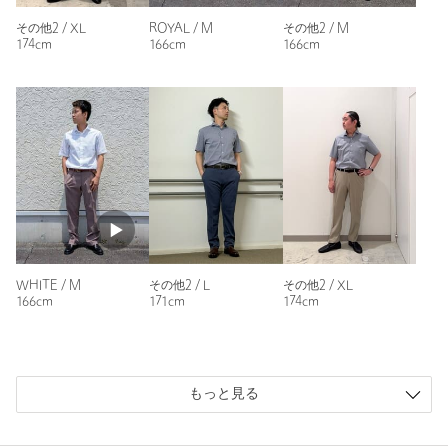
洗濯表示
洗濯機洗い可
洗濯表示について
その他2 / XL
ROYAL / M
その他2 / M
174cm
166cm
166cm
原産国
インドネシア製
商品番号
6116-6-000002
WHITE / M
その他2 / L
その他2 / XL
166cm
171cm
174cm
もっと見る