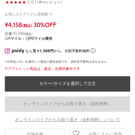
5.0 (1件のレビュー)
お気に入りアイテム登録数
41
¥
4,158
30
%OFF
(税込)
定価 ¥
5,940
(税込)
UAマイル：
1,890
マイル獲得
なら
月々1,386円
から。分割手数料無料
※分割あと払いを選択した場合の最低金額です。送料等手数料は含みません。
※アウトレット商品は、返品・交換対象外です
カラー/サイズを選択して注文
オンラインストアからお取り置き（送料無料）
オンラインストアからお取り置き（送料無料）について
お気に入りに追加
店舗在庫