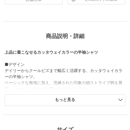
商品説明・詳細
上品に着こなせるカッタウェイカラーの半袖シャツ
■デザイン
デイリーからクールビズまで幅広く活躍する、カッタウェイカラ
ーの半袖シャツ。
ベーシックな無地に加え、洗練された印象の細ストライプ柄を展
開し、シーンに合わせて選べるデザインです。
すっきりとしたレギュラーボディで、スマートな着こなしを演出
もっと見る
します。
■素材
さらっとした肌触りが魅力のクールマックスファブリックを使
用。