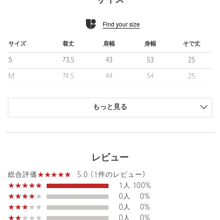
サイズ
生地表面に細かな凹凸を持たせたサッカー素材により、通気性が
良く清涼感のある着心地を実現。
Find your size
見た目にも涼しげで、暑い季節でも快適にお使いいただけます。
■コーディネート
サイズ
着丈
肩幅
身幅
そで丈
オン・オフ問わず活躍する汎用性の高い一枚。
S
73.5
43
53
25
クールビズスタイルとしてジャケットのインナーに合わせれば、
きちんと感のある爽やかなビジネスコーデに。
M
74.5
44
54
25
さらに、デニムやチノパンと合わせたカジュアルスタイルにもマ
L
75
45.5
57.5
25.5
ッチし、デイリー使いにもおすすめです。
もっと見る
XL
76
46
58
26
============================
商品は、独自の採寸方法により採寸されています。
裏地：なし
サイズガイドを見る
透け感：あり
伸縮：なし
レビュー
光沢感：なし
ケア方法：洗濯機洗い可
Sleeve length
25cm
5.0 (1件のレビュー)
Shoulder width
44cm
総合評価
============================
1人
100%
Width
54cm
0人
0%
【注意事項】
0人
0%
※商品に「取り扱い上の注意書き」、「洗濯表示」がございます
0人
0%
場合は、使用前に必ずご確認ください。