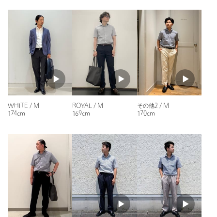
ます。また、タグの表記と購入価格が異なる場合がございます。
性別：
男性
年代：
50代前半
・"不良品"、"ご注文内容と異なる商品"が到着した場合は、お客様
よりご連絡をいただいた時点で弊社に在庫がある場合に限り、交
身長：
177cm
換対応いたします。なお、セールアイテムのため、お品切れの場
普段の着用サイズ：
L
合は返金でのご対応といたします。
参考になった
商品詳細
WHITE / M
ROYAL / M
その他2 / M
注文キャンセル
対象商品
174cm
169cm
170cm
※レビューは、個人の主観による感想・体感によるもので、商品の効果や性
返品
対象外商品
返品等について
能を保証するものではありません。
裾上げ
対象外商品
裾上げについて
タイプ
MEN
もっと見る
カテゴリー
トップス
|
シャツ / ブラウス
サイズ
S M L XL
素材
綿70％ 複合繊維(ポリエステル)30％