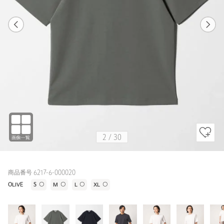
1
30
2
30
その他1 / M
WHITE
164cm
2
/
30
商品番号 6217-6-000020
OLIVE
S
〇
M
〇
L
〇
XL
〇