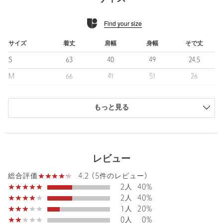
生地には特殊な加工を施し、毛羽を抑えた滑らかな表面感が特徴
のポンチ素材を使用。
Find your size
2026春夏からは素材を変更し、接触冷感機能をプラスしていま
す。
ひんやりとした心地よいタッチと清涼感があり、春夏シーズンに
サイズ
着丈
肩幅
身幅
そで丈
快適な着心地を実現します。
S
63
40
49
24.5
■コーディネート
M
66
41
51
26
上品でキレイめなカジュアルスタイルにぴったりな一枚。
L
69
43
52.5
27
デニムやチノパンで王道のデイリーコーデはもちろん、スラック
スと合わせれば大人のきれいめスタイルにも好相性です。
もっと見る
XL
69.5
44.5
54.5
27.5
シンプルなデザインなので、ジャケットやシャツのインナーとし
商品は、独自の採寸方法により採寸されています。
ても活躍します。
サイズガイドを見る
============================
レビュー
裏地：なし
透け感：なし
Sleeve length
26cm
4.2 (5件のレビュー)
Shoulder width
41cm
総合評価
伸縮：あり
2人
40%
光沢感：あり
Width
51cm
2人
40%
機能性：接触冷感
1人
20%
ケア方法：洗濯機洗い可
0人
0%
============================