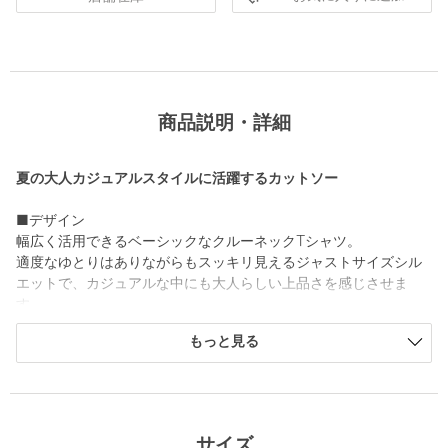
商品説明・詳細
夏の大人カジュアルスタイルに活躍するカットソー
■デザイン
幅広く活用できるベーシックなクルーネックTシャツ。
適度なゆとりはありながらもスッキリ見えるジャストサイズシル
エットで、カジュアルな中にも大人らしい上品さを感じさせま
す。
2026春夏シーズンからは肩幅を若干広く調整し、よりバランスの
もっと見る
取れたシルエットにアップデート。
また、襟部分には高級感のあるコットンフライスを採用し、上質
な印象に仕上げています。
■素材
サイズ