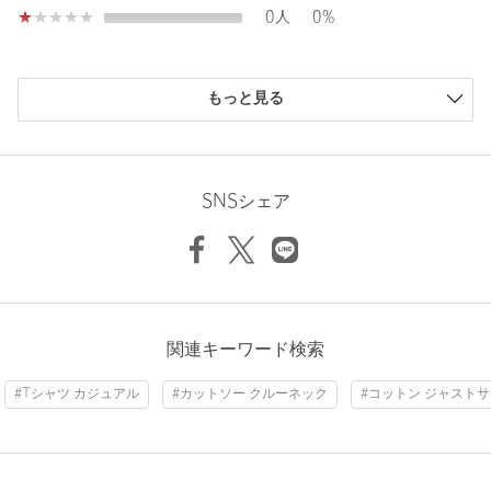
0人
0%
【注意事項】
※商品に「取り扱い上の注意書き」、「洗濯表示」がございます
購入商品のサイズ感
場合は、使用前に必ずご確認ください。
もっと見る
※商品画像は、光の当たり具合やパソコンなどの閲覧環境によ
小さい
0人
0%
り、実際の色味と異なって見える場合がございます。あらかじめ
少し小さい
0人
0%
ご了承ください。
ちょうどよい
5人
100%
Length
66cm
※商品の色味の目安は、商品単体の画像をご参照ください。
少し大きい
0人
0%
SNSシェア
※2026SS商品
大きい
0人
0%
店舗へお問い合わせの際は、全国のUNITED ARROWS OUTLET
各店舗まで下記の品名/品番をお申し付けください。
S
M
L
XL
品名：◎CLEAR PONTE JUST C/N 品番：62176000020
＜A DAY IN THE LIFE＞
ニックネーム： のびちゃん
関連キーワード検索
Check the recommended size
ア・デイ・イン・ザ・ライフは日々の暮らしを大切に生きる人達
投稿日： 2026年7月31日
の服です。
#Tシャツ カジュアル
#カットソー クルーネック
#コットン ジャスト
購入カラー：OLIVE
｜
購入サイズ：S
Try this item on
今日という日はかけがえのない一日、そんななんでもないような
一日を大切にしている、暮らし上手な人達に思いをこめて、じっ
購入商品のサイズ感：
ちょうどよい
くりと丁寧に企画してつくりました。
オーバーシャツの下に着る涼しげなTシャツを探していまし