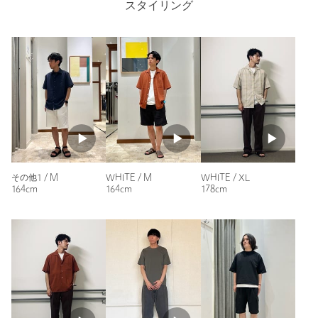
た。店員さんのおすすめを選びました。冷感素材が心地よいで
スタイリング
＜A DAY IN THE LIFE＞の商品におきましては、ユナイテッドア
す。
ローズ オンライン、ならびにアウトレット店舗にて展開をいたし
ております。
性別：
男性
年代：
50代前半
オンラインストアとアウトレット店舗でお買い上げの場合、下記
身長：
161cm
のとおり、ご案内が異なります。
普段の着用サイズ：
S
■返品について
参考になった
オンラインストアでお買い上げの場合：返品可能商品として販売
をいたしております。
※セール品につきましては、返品不可となります旨、ご了承くだ
さいませ。
その他1 / M
WHITE / M
WHITE / XL
アウトレット店舗でお買い上げの場合：返品不可となります。
164cm
164cm
178cm
お問い合わせの際は、ユナイテッドアローズ カスタマーサービス
ニックネーム： あ
デスクまでお申し付けください。
投稿日： 2026年7月31日
購入カラー：WHITE
｜
購入サイズ：M
商品詳細
購入商品のサイズ感：
ちょうどよい
きやすくきごこちもよかったですいろちがいもほしいです
注文キャンセル
対象商品