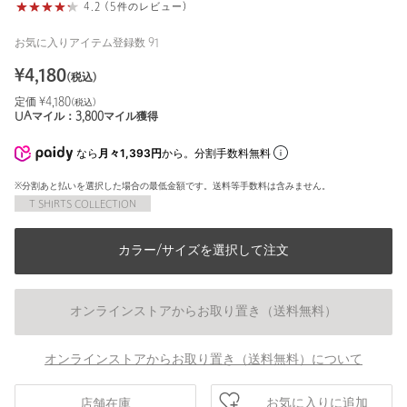
4.2 (5件のレビュー)
お気に入りアイテム登録数
91
¥
4,180
(税込)
定価 ¥
4,180
(税込)
UAマイル：
3,800
マイル獲得
なら
月々1,393円
から。分割手数料無料
※分割あと払いを選択した場合の最低金額です。送料等手数料は含みません。
T SHIRTS COLLECTION
カラー/サイズを選択して注文
オンラインストアからお取り置き（送料無料）
オンラインストアからお取り置き（送料無料）について
お気に入りに追加
店舗在庫