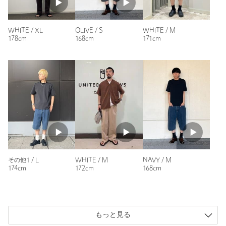
性別：
未設定
返品
対象商品
返品等について
身長：
160cm
裾上げ
対象外商品
裾上げについて
WHITE / XL
OLIVE / S
WHITE / M
普段の着用サイズ：
S
178cm
168cm
171cm
タイプ
MEN
参考になった
カテゴリー
トップス
|
Tシャツ / カットソー
サイズ
S M L XL
本体；コットン55％ ポリエステル40％ ポリウレタ
素材
ン5％ リブ部分；コットン100％
ニックネーム： T．S
洗濯表示
洗濯機洗い可
洗濯表示について
投稿日： 2026年6月20日
原産国
中国製
購入カラー：その他1
｜
購入サイズ：M
商品番号
6217-6-000020
購入商品のサイズ感：
ちょうどよい
その他1 / L
WHITE / M
NAVY / M
174cm
172cm
168cm
光沢感があり高見えします。着心地もサラッとしていて良いで
す。コスパはかなり良いかと思います。
性別：
男性
もっと見る
年代：
60代～