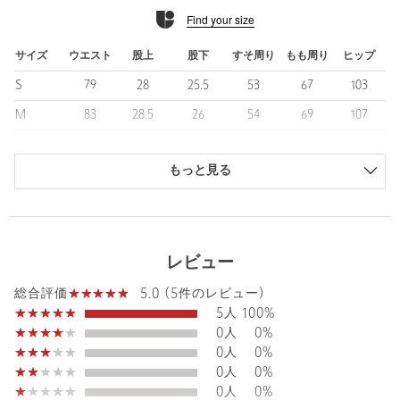
シルケット加工を施すことで、上品な表面感とハリのある風合い
Find your size
を実現しています。
カジュアルな印象になりすぎず、きれいめスタイルにも取り入れ
やすい素材感が魅力です。
サイズ
ウエスト
股上
股下
すそ周り
もも周り
ヒップ
S
79
28
25.5
53
67
103
■コーディネート
カラフルなアロハシャツやスポーティなポロシャツと合わせた夏
M
83
28.5
26
54
69
107
らしいスタイリングはもちろん、
L
87
29
27
55
71
110
麻シャツなど天然素材のトップスと組み合わせた、軽やかで大人
っぽい着こなしもおすすめ。
もっと見る
XL
91
29.5
28.5
56.5
73
114
カジュアルにもきれいめにも振れる汎用性の高さで、リゾートか
商品は、独自の採寸方法により採寸されています。
らデイリーまで幅広いシーンで活躍します。
サイズガイドを見る
============================
レビュー
裏地：なし
透け感：なし
5.0 (5件のレビュー)
総合評価
伸縮：ややあり
5人
100%
Waist
83cm
光沢感：あり
0人
0%
ケア方法：洗濯機洗い可
0人
0%
============================
0人
0%
Rise length
28.5cm
0人
0%
【注意事項】