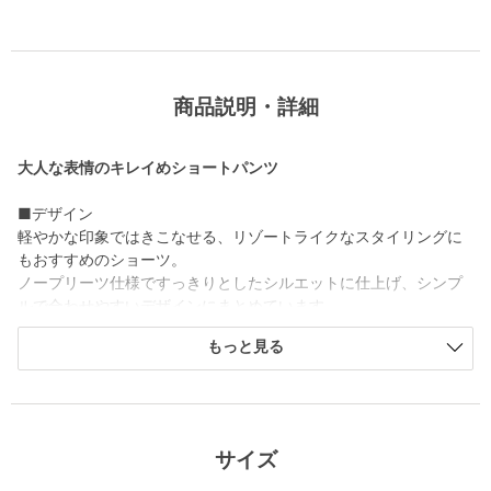
商品説明・詳細
大人な表情のキレイめショートパンツ
■デザイン
軽やかな印象ではきこなせる、リゾートライクなスタイリングに
もおすすめのショーツ。
ノープリーツ仕様ですっきりとしたシルエットに仕上げ、シンプ
ルで合わせやすいデザインにまとめています。
2026年春夏シーズンよりシルエットを見直し、程よくゆとりを持
もっと見る
たせることで、今の時代感に合ったバランスへアップデート。
カジュアルからきれいめまで幅広く対応できる一本です。
■素材
2026年春夏シーズンから素材をリニューアルし、光沢感と滑らか
サイズ
さをプラスしたチノ素材を採用。