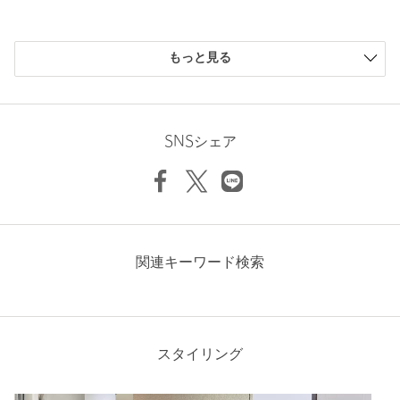
Hip
107cm
※商品に「取り扱い上の注意書き」、「洗濯表示」がございます
場合は、使用前に必ずご確認ください。
Inseam length
26cm
購入商品のサイズ感
※商品画像は、光の当たり具合やパソコンなどの閲覧環境によ
Thickness of thigh
69cm
もっと見る
り、実際の色味と異なって見える場合がございます。あらかじめ
小さい
0人
0%
ご了承ください。
少し小さい
0人
0%
Hem width
54cm
※商品の色味の目安は、商品単体の画像をご参照ください。
ちょうどよい
5人
100%
※2026SS商品
少し大きい
0人
0%
SNSシェア
店舗へお問い合わせの際は、全国のUNITED ARROWS OUTLET
大きい
0人
0%
各店舗まで下記の品名/品番をお申し付けください。
品名：◎SLKT CTN/TWL NP SRT 品番：62196000006
S
M
L
XL
【アウトレット商品のご説明】
ニックネーム： Nao
関連キーワード検索
Check the recommended size
・アウトレット商品につきましては包装やパッケージに破損・汚
投稿日： 2026年8月5日
れが見られる場合にも、商品に欠陥が認められない際にはそのま
購入カラー：OLIVE
｜
購入サイズ：XL
Try this item on
まの状態でお送りいたします。
購入商品のサイズ感：
ちょうどよい
・返品、ご注文確定後の内容変更・追加注文はお受けできませ
スタイリング
前回、店舗で購入した商品だと
ん。
送られてきてわかり、良かったです。
履き心地もやはり良いです。