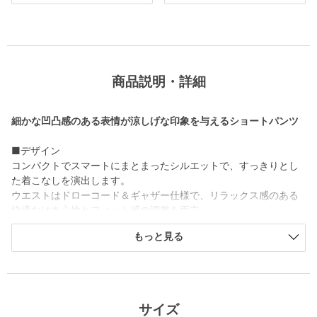
商品説明・詳細
細かな凹凸感のある表情が涼しげな印象を与えるショートパンツ
■デザイン
コンパクトでスマートにまとまったシルエットで、すっきりとし
た着こなしを演出します。
ウエストはドローコード＆ギャザー仕様で、リラックス感のある
快適なはき心地とフィット感の調整を両立。
ベルトレスでも着用可能なイージー仕様も魅力です。
もっと見る
■素材
軽やかなポリエステルサッカー素材を使用。
凹凸のある生地感により肌離れが良く、さらっとしたドライタッ
チで清涼感のある着用感をキープします。
サイズ
適度な伸縮性も兼ね備え、快適な動きやすさを実現しています。