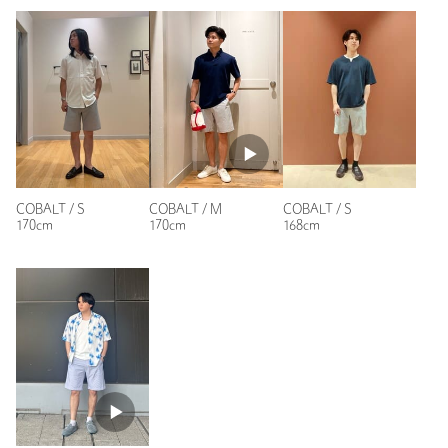
・"不良品"、"ご注文内容と異なる商品"が到着した場合は、お客様
よりご連絡をいただいた時点で弊社に在庫がある場合に限り、交
性別：
男性
換対応いたします。なお、セールアイテムのため、お品切れの場
年代：
50代前半
合は返金でのご対応といたします。
身長：
185cm
普段の着用サイズ：
L
商品詳細
参考になった
注文キャンセル
対象商品
返品
対象外商品
返品等について
COBALT / S
COBALT / M
COBALT / S
170cm
170cm
168cm
裾上げ
対象外商品
裾上げについて
※レビューは、個人の主観による感想・体感によるもので、商品の効果や性
能を保証するものではありません。
タイプ
MEN
カテゴリー
パンツ
|
ショート / ハーフパンツ
もっと見る
サイズ
S M L
素材
ポリエステル100％
洗濯表示
手洗い可
洗濯表示について