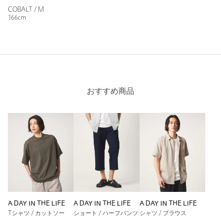
原産国
ミャンマー製
COBALT / M
166cm
商品番号
6219-6-000004
おすすめ商品
A DAY IN THE LIFE
A DAY IN THE LIFE
A DAY IN THE LIFE
Tシャツ / カットソー
ショート / ハーフパンツ
シャツ / ブラウス