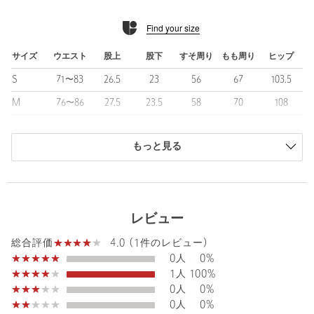
Find your size
■コーディネート
きれいめな印象のため、シンプルなトップスと合わせたコンサバ
ティブなスタイリングがおすすめ。
サイズ
ウエスト
股上
股下
すそ周り
もも周り
ヒップ
凹凸のある素材感を活かしつつ、無地Tシャツやシャツと組み合わ
S
71〜83
26.5
23
56
67
103.5
せることで、洗練された大人カジュアルに仕上がります。
M
76〜86
27.5
23.5
58
70
108
============================
L
79〜89
27.5
25
58.5
71.5
113.5
裏地：なし
透け感：なし
もっと見る
商品は、独自の採寸方法により採寸されています。
伸縮：あり
サイズガイドを見る
光沢感：なし
機能性：吸水速乾・ストレッチ性
ケア方法：手洗い可
レビュー
============================
Waist
76〜86cm
4.0 (1件のレビュー)
総合評価
【注意事項】
0人
0%
※商品に「取り扱い上の注意書き」、「洗濯表示」がございます
1人
100%
場合は、使用前に必ずご確認ください。
0人
0%
※商品画像は、光の当たり具合やパソコンなどの閲覧環境によ
Rise length
27.5cm
Hip
108cm
0人
0%
り、実際の色味と異なって見える場合がございます。あらかじめ