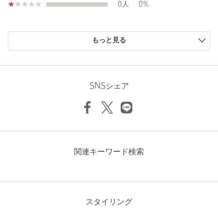
0人
0%
ご了承ください。
Inseam length
23.5cm
※商品の色味の目安は、商品単体の画像をご参照ください。
Thickness of thigh
70cm
※2026SS商品
購入商品のサイズ感
店舗へお問い合わせの際は、全国のUNITED ARROWS OUTLET
もっと見る
各店舗まで下記の品名/品番をお申し付けください。
Hem width
58cm
小さい
0人
0%
品名：〇DRY SCKR EASY SRT 品番：62196000004
少し小さい
0人
0%
ちょうどよい
1人
100%
少し大きい
0人
0%
SNSシェア
【アウトレット商品のご説明】
大きい
0人
0%
S
M
L
・アウトレット商品につきましては包装やパッケージに破損・汚
れが見られる場合にも、商品に欠陥が認められない際にはそのま
まの状態でお送りいたします。
Check the recommended size
・返品、ご注文確定後の内容変更・追加注文はお受けできませ
ニックネーム： キムッチ
関連キーワード検索
ん。
Try this item on
投稿日： 2026年7月30日
購入カラー：COBALT
｜
購入サイズ：L
・セールアイテムは予告なく価格の変更を行う場合がございます
が、ご購入後のアイテムについての価格変更はお受けいたしかね
購入商品のサイズ感：
ちょうどよい
ます。また、タグの表記と購入価格が異なる場合がございます。
スタイリング
旅行など、きちんとしたところに行くために購入しました。
素材も涼しく、暑い中でも着やすかったです。