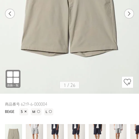
1
26
1
26
COBALT / S
BEIGE
170cm
1
/
26
商品番号 6219-6-000004
BEIGE
S
✕
M
〇
L
〇