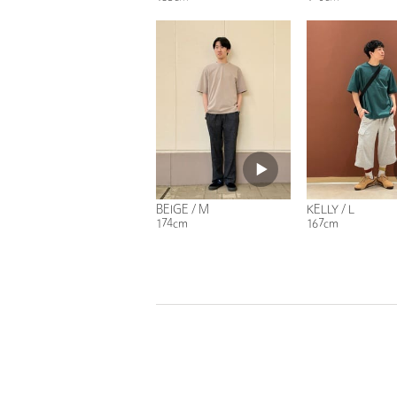
BEIGE / M
KELLY / L
174cm
167cm