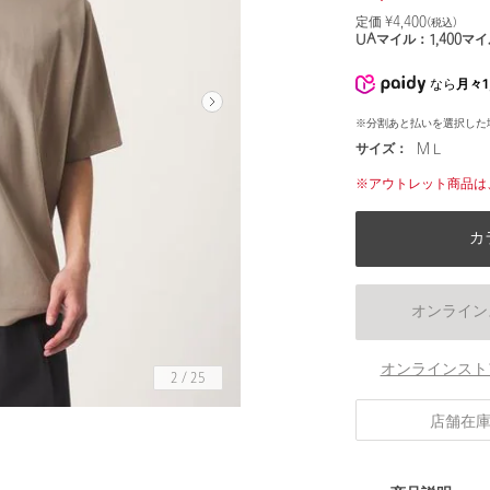
定価 ¥
4,400
(税込)
UAマイル：
1,400
マイ
なら
月々1
※分割あと払いを選択した
サイズ：
M L
※アウトレット商品は
カ
オンライン
オンラインスト
2
/
25
店舗在