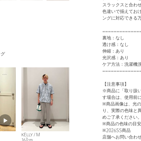
スラックスと合わ
色違いで揃えてお
ングに対応できる
=============
1
25
裏地：なし
透け感：なし
伸縮：あり
ング
光沢感：あり
ケア方法：洗濯機
=============
【注意事項】
※商品に「取り扱
す場合は、使用前
※商品画像は、光
WHITE
り、実際の色味と
めご了承ください
※商品の色味の目
※2026SS商品
KELLY / M
店舗へお問い合わせの
167cm