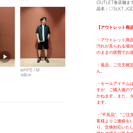
OUTLET各店舗
品名：〇SLKT JQD
【アウトレット商
・アウトレット商
汚れが見られる場
のままの状態でお
・返品、ご注文確
WHITE / M
ん。
168cm
・セールアイテム
すが、ご購入後の
かねます。また、
ます。
・"不良品"、"ご
客様よりご連絡を
り、交換対応いた