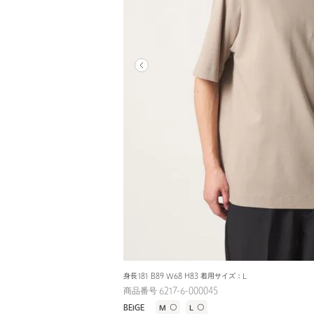
身長181 B89 W68 H83 着用サイズ：L
商品番号 6217-6-000045
BEIGE
M
〇
L
〇