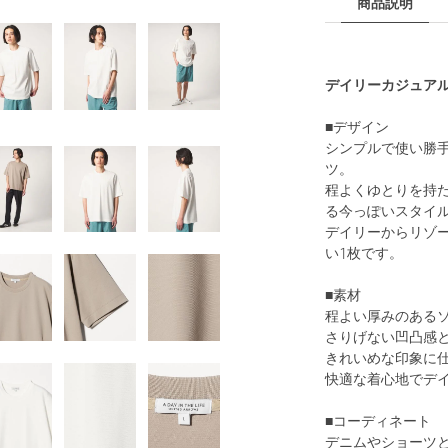
商品説明
デイリーカジュア
■デザイン
シンプルで使い勝
ツ。
程よくゆとりを持
る今っぽいスタイ
デイリーからリゾ
い1枚です。
■素材
程よい厚みのある
さりげない凹凸感
きれいめな印象に
快適な着心地でデ
■コーディネート
デニムやショーツ