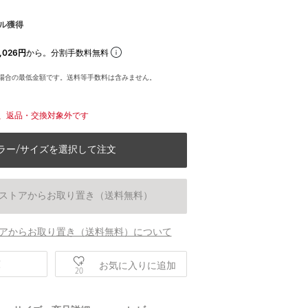
ル獲得
,026円
から。分割手数料無料
場合の最低金額です。送料等手数料は含みません。
、返品・交換対象外です
ラー/サイズを選択して注文
ストアからお取り置き（送料無料）
アからお取り置き（送料無料）について
庫
お気に入りに追加
20
身長181 B89 W68 H83 着用サイズ：L