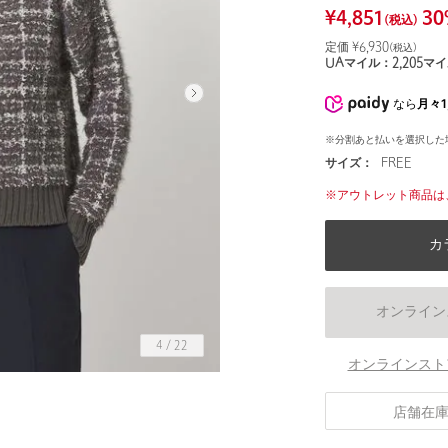
¥
4,851
30
(税込)
定価 ¥
6,930
(税込)
UAマイル：
2,205
マイ
なら
月々1
※分割あと払いを選択した
サイズ：
FREE
※アウトレット商品は
カ
オンライン
4
/
22
オンラインスト
店舗在