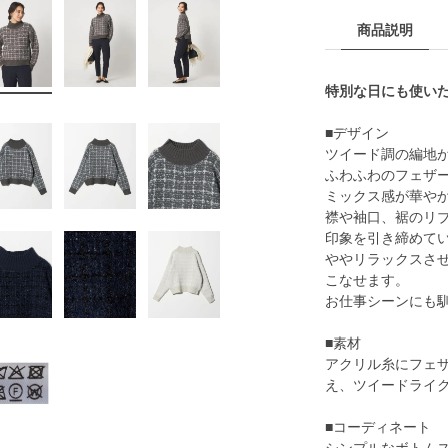
商品説明
特別な日にも使い
■デザイン
ツイード調の編地
ふわふわのフェザ
ミックス感が華や
襟や袖口、裾のリ
印象を引き締めて
ややリラックスさ
こなせます。
お仕事シーンにも
■素材
アクリル糸にフェ
え、ツイードライ
■コーディネート