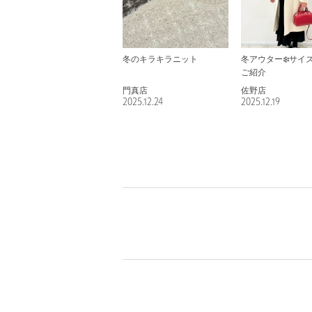
冬のキラキラニット
冬アウター❄️サイ
ご紹介
門真店
佐野店
2025.12.24
2025.12.19