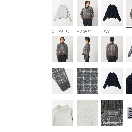
OFF WHITE
MD.GRAY
NAVY