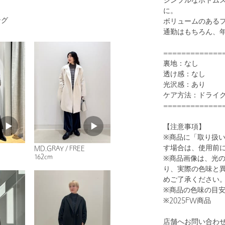
シンプルなボトム
に。
ング
ボリュームのある
通勤はもちろん、
=============
1
22
裏地：なし
透け感：なし
光沢感：あり
ケア方法：ドライ
=============
【注意事項】
※商品に「取り扱
す場合は、使用前
MD.GRAY / FREE
162cm
※商品画像は、光
OFF WHITE
り、実際の色味と
めご了承ください
※商品の色味の目
※2025FW商品
店舗へお問い合わせの