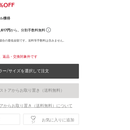
%OFF
ル獲得
,617円
から。分割手数料無料
場合の最低金額です。送料等手数料は含みません。
、返品・交換対象外です
ラー/サイズを選択して注文
ストアからお取り置き（送料無料）
アからお取り置き（送料無料）について
庫
お気に入りに追加
57