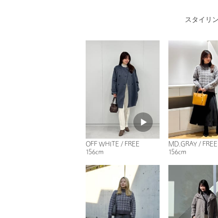
スタイリ
OFF WHITE / FREE
MD.GRAY / FREE
156cm
156cm