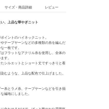
サイズ・商品詳細
レビュー
たい、上品な華やぎニット
がポイントのハイネックニット。
ーやテープヤーンなどの多種類の糸を編んだ
かな一枚です。
ブはフラットなアクリル糸を使用し、全体の
います。
せたシルエットとショート丈ですっきりと着
馴染むような、上品な配色で仕上げました。
ザー糸とラメ糸、テープヤーンなどを引き揃
クな編地にしました。