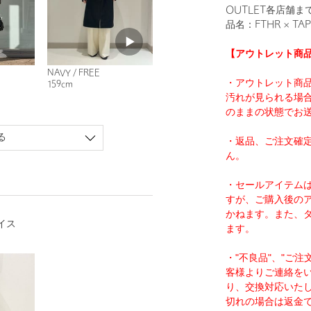
OUTLET各店舗
品名：FTHR × TAP
【アウトレット商
NAVY / FREE
・アウトレット商
159cm
汚れが見られる場
のままの状態でお
る
・返品、ご注文確
ん。
・セールアイテム
すが、ご購入後の
かねます。また、
イス
ます。
・"不良品"、"ご
客様よりご連絡を
り、交換対応いた
切れの場合は返金