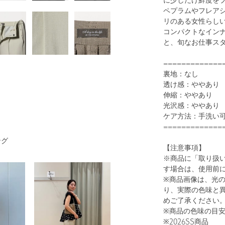
に少しだけ鮮度を
ペプラムやフレア
リのある女性らし
コンパクトなイン
と、旬なお仕事ス
1
33
=============
裏地：なし
透け感：ややあり
伸縮：ややあり
光沢感：ややあり
ケア方法：手洗い
=============
ング
【注意事項】
※商品に「取り扱
BLACK
す場合は、使用前
※商品画像は、光
り、実際の色味と
めご了承ください
※商品の色味の目
※2026SS商品