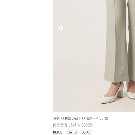
身長168 B80 W61 H88 着用サイズ：38
商品番号 6314-6-000051
BEIGE
36
〇
38
〇