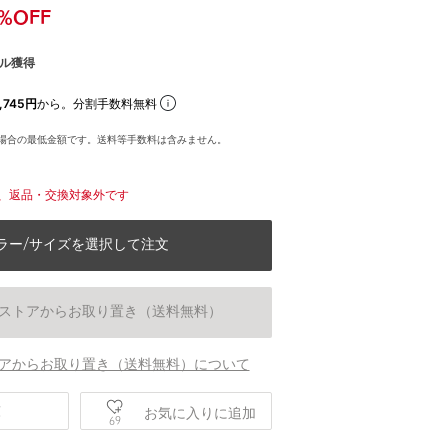
%OFF
ル獲得
,745円
から。分割手数料無料
場合の最低金額です。送料等手数料は含みません。
、返品・交換対象外です
ラー/サイズを選択して注文
ストアからお取り置き（送料無料）
アからお取り置き（送料無料）について
身長168 B80 W61 H88 着用サイズ：38
庫
お気に入りに追加
69