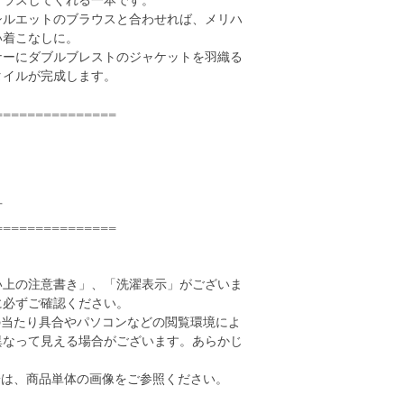
プラスしてくれる一本です。
シルエットのブラウスと合わせれば、メリハ
い着こなしに。
ナーにダブルブレストのジャケットを羽織る
タイルが完成します。
===============
可
===============
い上の注意書き」、「洗濯表示」がございま
に必ずご確認ください。
の当たり具合やパソコンなどの閲覧環境によ
異なって見える場合がございます。あらかじ
。
安は、商品単体の画像をご参照ください。