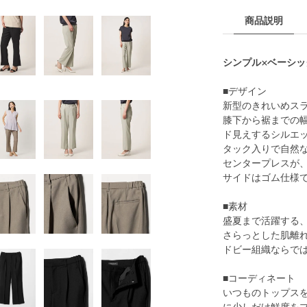
商品説明
シンプル×ベーシ
■デザイン
新型のきれいめス
膝下から裾までの
ド見えするシルエ
タック入りで自然
センタープレスが
サイドはゴム仕様
■素材
盛夏まで活躍する
さらっとした肌離
ドビー組織ならで
■コーディネート
いつものトップス