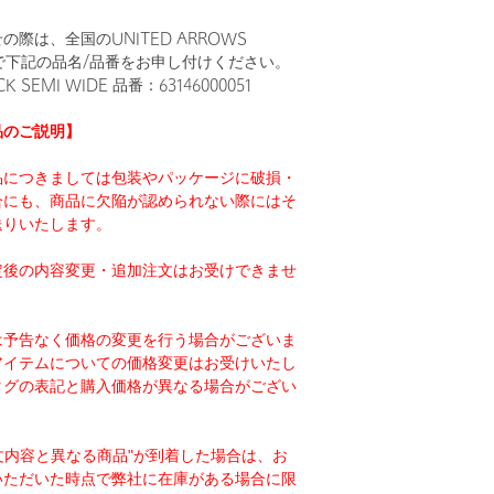
際は、全国のUNITED ARROWS
まで下記の品名/品番をお申し付けください。
K SEMI WIDE 品番：63146000051
品のご説明】
品につきましては包装やパッケージに破損・
合にも、商品に欠陥が認められない際にはそ
送りいたします。
定後の内容変更・追加注文はお受けできませ
は予告なく価格の変更を行う場合がございま
アイテムについての価格変更はお受けいたし
タグの表記と購入価格が異なる場合がござい
注文内容と異なる商品"が到着した場合は、お
いただいた時点で弊社に在庫がある場合に限