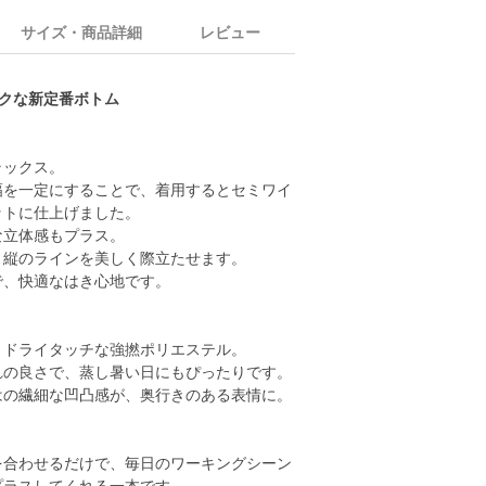
サイズ・商品詳細
レビュー
ックな新定番ボトム
ラックス。
幅を一定にすることで、着用するとセミワイ
ットに仕上げました。
な立体感もプラス。
、縦のラインを美しく際立たせます。
で、快適なはき心地です。
、ドライタッチな強撚ポリエステル。
れの良さで、蒸し暑い日にもぴったりです。
はの繊細な凹凸感が、奥行きのある表情に。
を合わせるだけで、毎日のワーキングシーン