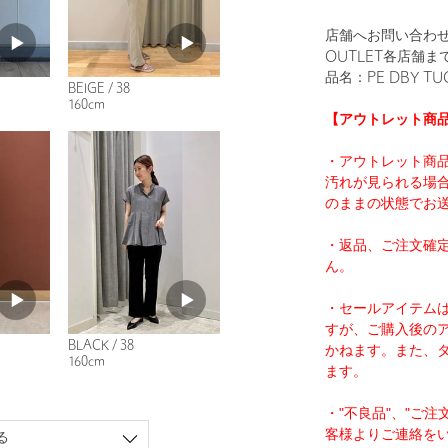
店舗へお問い合わせの
OUTLET各店舗
品名：PE DBY TUC
BEIGE / 38
160cm
【アウトレット商
・アウトレット商
汚れが見られる場
のままの状態でお
・返品、ご注文確
ん。
・セールアイテム
すが、ご購入後の
BLACK / 38
かねます。また、
160cm
ます。
・"不良品"、"ご
客様よりご連絡を
る