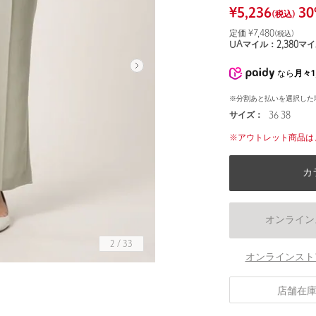
¥
5,236
30
(税込)
定価 ¥
7,480
(税込)
UAマイル：
2,380
マイ
なら
月々1
※分割あと払いを選択した
サイズ：
36 38
※アウトレット商品は
カ
オンライン
2
/
33
オンラインスト
身長166 B80 W61 H86 着用サイズ：38
店舗在