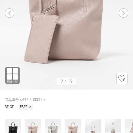
1
35
2
35
BLACK / FREE
BLACK
170cm
2
/
35
商品番号 6432-6-000008
BEIGE
FREE
✕