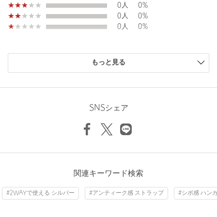
0人
0%
0人
0%
＜A DAY IN THE LIFE＞の商品におきましては、ユナイテッドア
0人
0%
ローズ オンライン、ならびにアウトレット店舗にて展開をいたし
ております。
オンラインストアとアウトレット店舗でお買い上げの場合、下記
もっと見る
のとおり、ご案内が異なります。
ニックネーム： えー
■返品について
投稿日： 2026年1月12日
オンラインストアでお買い上げの場合：返品可能商品として販売
SNSシェア
をいたしております。
購入カラー：BLACK
※セール品につきましては、返品不可となります旨、ご了承くだ
さいませ。
合皮ですが柔らかく必要な持ち物を入れてもゆとりがあって気
に入りました。
アウトレット店舗でお買い上げの場合：返品不可となります。
性別：
女性
お問い合わせの際は、ユナイテッドアローズ カスタマーサービス
年代：
50代前半
デスクまでお申し付けください。
関連キーワード検索
身長：
150cm
#2WAYで使える シルバー
#アンティーク感 ストラップ
#シボ感 ハン
商品詳細
2人が参考になったと回答
参考になった