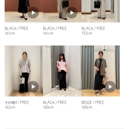
ニックネーム： ちーちゃん
投稿日： 2026年2月7日
購入カラー：BEIGE
BLACK / FREE
BLACK / FREE
BLACK / FREE
161cm
161cm
153cm
母が購入しました。ちょっとした買い物用に使うそうです。
柔らかいレザーのようなタッチと、色がなんとも春らしくて可
愛く、気に入ったようです。
本革使って値段高めで販売しても良いと思います。
コーデのアクセントになりそうなカラーのシンプルなバッグで
す！
性別：
女性
年代：
60代～
身長：
159cm
1人が参考になったと回答
その他4 / FREE
BLACK / FREE
BEIGE / FREE
162cm
160cm
160cm
参考になった