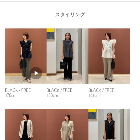
注文キャンセル
対象商品
返品
対象商品
返品等について
スタイリング
裾上げ
対象外商品
裾上げについて
タイプ
WOMEN
ニックネーム： ピーラテ
カテゴリー
バッグ
|
トートバッグ
投稿日： 2026年2月16日
購入カラー：BLACK
サイズ
FREE
お店で一目惚れして購入しました
素材
柔らかに素材で思ったより荷物がたくさんはいります
洗濯表示
-
洗濯表示について
たくさんいれても重くなく便利です
商品番号
6432-6-000008
BLACK / FREE
BLACK / FREE
BLACK / FREE
身長：
156cm
170cm
153cm
161cm
1人が参考になったと回答
参考になった