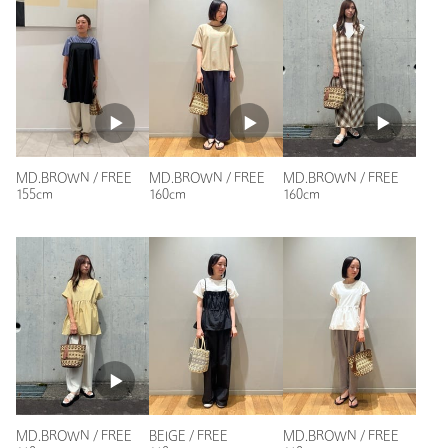
素材
※レビューは、個人の主観による感想・体感によるもので、商品の効果や性
能を保証するものではありません。
洗濯表示
-
洗濯表示について
商品番号
6432-6-000011
もっと見る
MD.BROWN / FREE
MD.BROWN / FREE
MD.BROWN / FREE
155cm
160cm
160cm
MD.BROWN / FREE
BEIGE / FREE
MD.BROWN / FREE