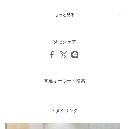
が、ご購入後のアイテムについての価格変更はお受けいたしかね
ます。また、タグの表記と購入価格が異なる場合がございます。
もっと見る
・"不良品"、"ご注文内容と異なる商品"が到着した場合は、お客様
よりご連絡をいただいた時点で弊社に在庫がある場合に限り、交
ニックネーム： こりん
換対応いたします。なお、セールアイテムのため、お品切れの場
投稿日： 2026年6月24日
合は返金でのご対応といたします。
SNSシェア
購入カラー：BEIGE
500ミリのペットボトルと財布、携帯、タオル、必要最低限の
商品詳細
物はバッチリ入ります。
中に巾着も付いてるので中身が見えなくて安心です。
注文キャンセル
対象商品
性別：
女性
返品
対象外商品
返品等について
関連キーワード検索
年代：
40代後半
裾上げ
対象外商品
裾上げについて
身長：
158cm
タイプ
WOMEN
参考になった
カテゴリー
バッグ
スタイリング
|
かごバッグ
サイズ
FREE