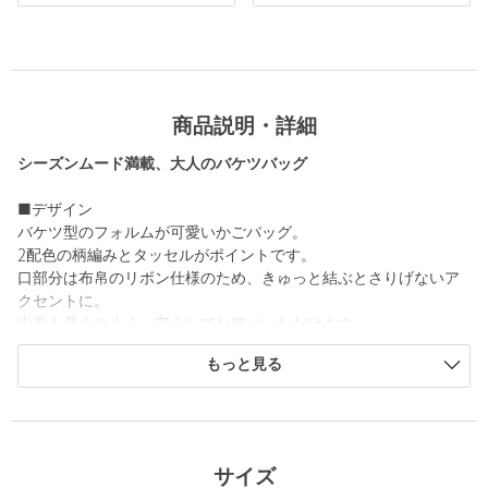
商品説明・詳細
シーズンムード満載、大人のバケツバッグ
■デザイン
バケツ型のフォルムが可愛いかごバッグ。
2配色の柄編みとタッセルがポイントです。
口部分は布帛のリボン仕様のため、きゅっと結ぶとさりげないア
クセントに。
中身も見えにくく、安心してお使いいただけます。
内側には小物の収納に便利なポケット付きです。
もっと見る
■素材
ナチュラルな風合いのペーパー素材。
【注意事項】
サイズ
※商品に「取り扱い上の注意書き」、「洗濯表示」がございます