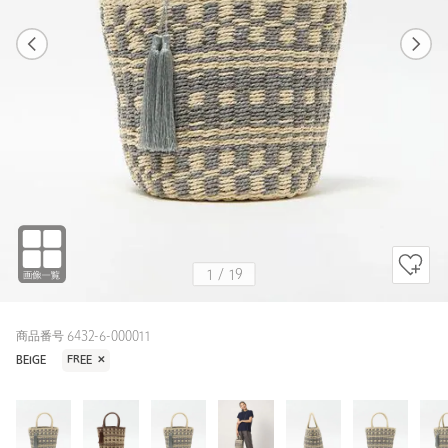
1
19
1
19
MD.BROWN / FREE
BEIGE
155cm
1
/
19
商品番号 6432-6-000011
BEIGE
FREE
✕