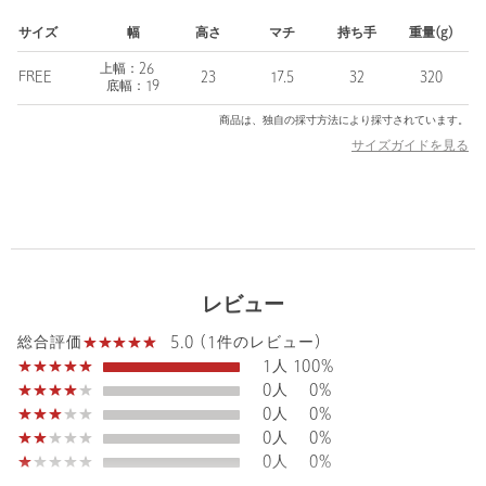
場合は、使用前に必ずご確認ください。
サイズ
幅
高さ
マチ
持ち手
重量(g)
※商品画像は、光の当たり具合やパソコンなどの閲覧環境によ
り、実際の色味と異なって見える場合がございます。あらかじめ
上幅：26
FREE
23
17.5
32
320
ご了承ください。
底幅：19
※商品の色味の目安は、商品単体の画像をご参照ください。
商品は、独自の採寸方法により採寸されています。
※2026SS商品
サイズガイドを見る
店舗へお問い合わせの際は、全国のUNITED ARROWS OUTLET
各店舗まで下記の品名/品番をお申し付けください。
品名：☆2TONE PTN BASKET BAG 品番：64326000011
【アウトレット商品のご説明】
レビュー
・アウトレット商品につきましては包装やパッケージに破損・汚
れが見られる場合にも、商品に欠陥が認められない際にはそのま
5.0 (1件のレビュー)
総合評価
まの状態でお送りいたします。
1人
100%
0人
0%
・返品、ご注文確定後の内容変更・追加注文はお受けできませ
0人
0%
ん。
0人
0%
0人
0%
・セールアイテムは予告なく価格の変更を行う場合がございます