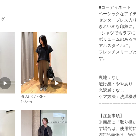
■コーディネート
ベーシックなアイ
ング
センタープレス入
きれいめな印象に
Tシャツでもラフ
1
23
ボリュームのある
アルスタイルに。
フレンチスリーブ
す。
=============
裏地：なし
透け感：ややあり
光沢感：なし
ケア方法：洗濯機
BLACK / FREE
WHITE
156cm
=============
【注意事項】
※商品に「取り扱
す場合は、使用前
※商品画像は、光