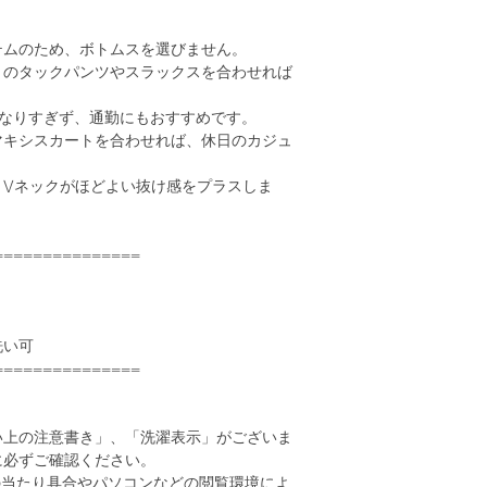
テムのため、ボトムスを選びません。
りのタックパンツやスラックスを合わせれば
。
になりすぎず、通勤にもおすすめです。
マキシスカートを合わせれば、休日のカジュ
とVネックがほどよい抜け感をプラスしま
===============
洗い可
===============
い上の注意書き」、「洗濯表示」がございま
に必ずご確認ください。
の当たり具合やパソコンなどの閲覧環境によ