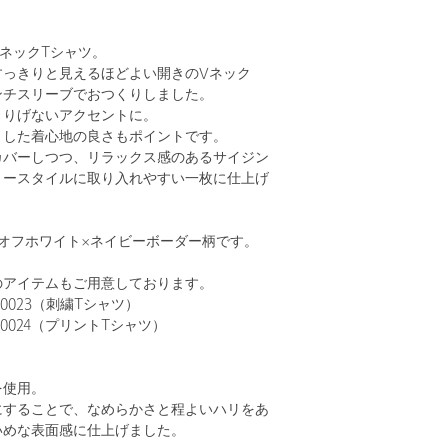
ネックTシャツ。
すっきりと見えるほどよい開きのVネック
ンチスリーブでおつくりしました。
さりげないアクセントに。
くした着心地の良さもポイントです。
カバーしつつ、リラックス感のあるサイジン
リースタイルに取り入れやすい一枚に仕上げ
オフホワイト×ネイビーボーダー柄です。
のアイテムもご用意しております。
00023（刺繍Tシャツ）
00024（プリントTシャツ）
を使用。
にすることで、なめらかさと程よいハリをあ
いめな表面感に仕上げました。