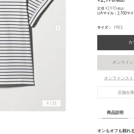
¥
2,970
(税込)
定価 ¥
2,970
(税込)
UAマイル：
2,700
マイ
サイズ：
FREE
カ
オンライン
オンラインスト
店舗在
4
/
23
商品説明
オンもオフも頼れ