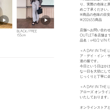
り、実際の色味と
めご了承ください
※商品の色味の目
※2026SS商品
店舗へお問い合わせの
BLACK / FREE
OUTLET各店舗
155cm
品名：○40/2 V/N F
＜A DAY IN THE 
ア・デイ・イン・
達の服です。
今日という日はか
な一日を大切にし
じっくりと丁寧に
＜A DAY IN T
アローズ オンライ
いたしております
オンラインストア