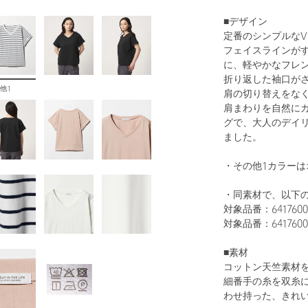
■デザイン
定番のシンプルなV
フェイスラインが
に、軽やかなフレ
折り返した袖口が
他1
肩の切り替えをな
肩まわりを自然に
グで、大人のデイ
ました。
・その他1カラーは
・同素材で、以下
対象品番：641760
対象品番：641760
■素材
コットン天竺素材
細番手の糸を双糸
わせ持った、きれ