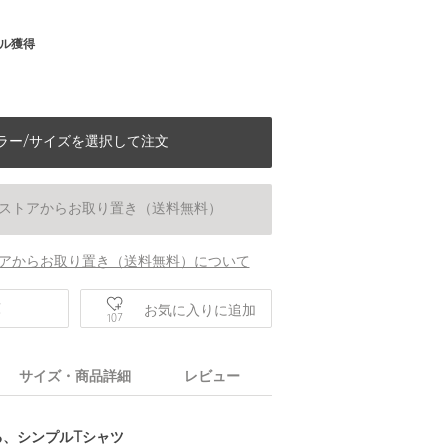
ル獲得
ラー/サイズを選択して注文
ストアからお取り置き（送料無料）
アからお取り置き（送料無料）について
庫
お気に入りに追加
107
サイズ・商品詳細
レビュー
身長163 B77 W60 H86 着用サイズ：FR
る、シンプルTシャツ