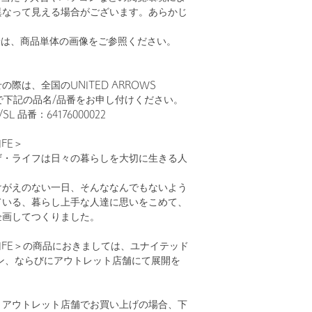
異なって見える場合がございます。あらかじ
。
安は、商品単体の画像をご参照ください。
際は、全国のUNITED ARROWS
まで下記の品名/品番をお申し付けください。
/SL 品番：64176000022
LIFE＞
ザ・ライフは日々の暮らしを大切に生きる人
けがえのない一日、そんななんでもないよう
ている、暮らし上手な人達に思いをこめて、
企画してつくりました。
HE LIFE＞の商品におきましては、ユナイテッド
ン、ならびにアウトレット店舗にて展開を
。
とアウトレット店舗でお買い上げの場合、下