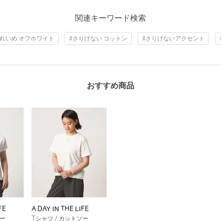
関連キーワード検索
きれいめ オフホワイト
#さりげない コットン
#さりげないアクセント
おすすめ商品
FE
A DAY IN THE LIFE
ソー
Tシャツ / カットソー