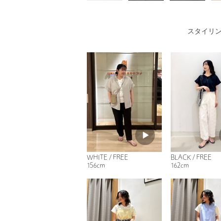
スタイリ
WHITE / FREE
BLACK / FREE
156cm
162cm