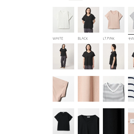
WHITE
BLACK
LT.PINK
その