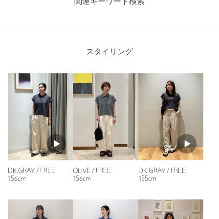
関連キーワード検索
投稿日： 2026年6月16日
購入カラー：DK.GRAY
｜
購入サイズ：FREE
購入商品のサイズ感：
ちょうどよい
スタイリング
シンプルだけど、着心地もよく、丈感もちょうど良いです。お
値段以上だと思います。
性別：
女性
年代：
40代後半
身長：
158cm
普段の着用サイズ：
S
1人が参考になったと回答
参考になった
DK.GRAY / FREE
OLIVE / FREE
DK.GRAY / FREE
156cm
156cm
155cm
※レビューは、個人の主観による感想・体感によるもので、商品の効果や性
能を保証するものではありません。