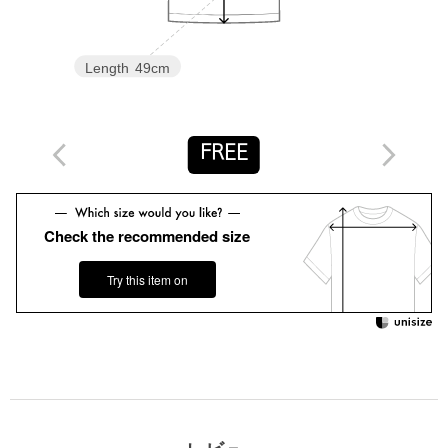
店舗へお問い合わせの際は、全国のUNITED ARROWS OUTLET
各店舗まで下記の品名/品番をお申し付けください。
品名：☆KANOKO WIDE PL-SHT FSL 品番：64176000044
Length
49cm
【アウトレット商品のご説明】
・アウトレット商品につきましては包装やパッケージに破損・汚
FREE
れが見られる場合にも、商品に欠陥が認められない際にはそのま
まの状態でお送りいたします。
Check the recommended size
・返品、ご注文確定後の内容変更・追加注文はお受けできませ
ん。
Try this item on
・セールアイテムは予告なく価格の変更を行う場合がございます
が、ご購入後のアイテムについての価格変更はお受けいたしかね
ます。また、タグの表記と購入価格が異なる場合がございます。
・"不良品"、"ご注文内容と異なる商品"が到着した場合は、お客様
よりご連絡をいただいた時点で弊社に在庫がある場合に限り、交
換対応いたします。なお、セールアイテムのため、お品切れの場
合は返金でのご対応といたします。