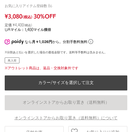
お気に入りアイテム登録数
86
¥
3,080
30
%OFF
(税込)
定価 ¥
4,400
(税込)
UAマイル：
1,400
マイル獲得
なら
月々1,026円
から。分割手数料無料
※分割あと払いを選択した場合の最低金額です。送料等手数料は含みません。
再入荷
※アウトレット商品は、返品・交換対象外です
カラー/サイズを選択して注文
オンラインストアからお取り置き（送料無料）
オンラインストアからお取り置き（送料無料）について