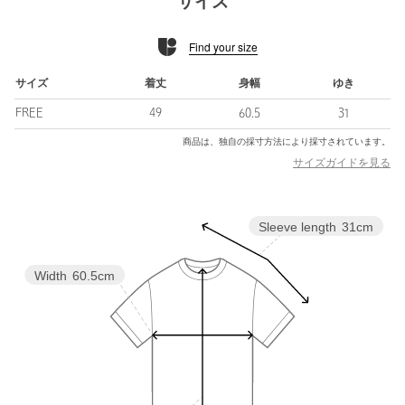
サイズ
■コーディネート
タックパンツときれいめサンダルで大人っぽい印象に。
Find your size
サテンスカートとのミックスコーデも可愛いです。
チノパンとキャップを合わせれば、スポーティーな雰囲気も楽し
めます。
サイズ
着丈
身幅
ゆき
FREE
49
60.5
31
============================
裏地：なし
商品は、独自の採寸方法により採寸されています。
透け感：なし
サイズガイドを見る
光沢感：なし
ケア方法：洗濯機洗い可
============================
Sleeve length
31cm
【注意事項】
※商品に「取り扱い上の注意書き」、「洗濯表示」がございます
Width
60.5cm
場合は、使用前に必ずご確認ください。
※商品画像は、光の当たり具合やパソコンなどの閲覧環境によ
り、実際の色味と異なって見える場合がございます。あらかじめ
ご了承ください。
※商品の色味の目安は、商品単体の画像をご参照ください。
※2026SS商品