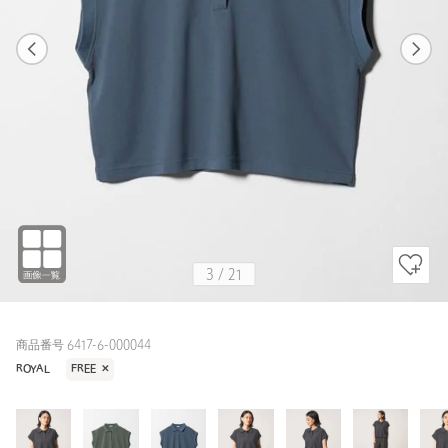
1
21
3
21
DK.GRAY / FREE
DK.GRAY
156cm
3
/
21
商品番号 6417-6-000044
ROYAL
FREE
✕