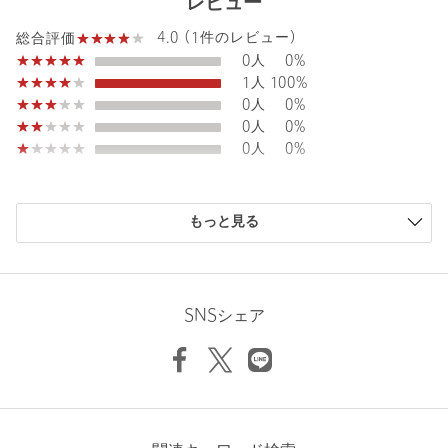
レビュー
4.0 (1件のレビュー)
総合評価
商品詳細
0人
0%
1人
100%
注文キャンセル
対象商品
0人
0%
0人
0%
返品
対象外商品
返品等について
0人
0%
裾上げ
対象外商品
裾上げについて
タイプ
WOMEN
購入商品のサイズ感
もっと見る
小さい
0人
0%
カテゴリー
トップス
|
ポロシャツ
少し小さい
0人
0%
サイズ
FREE
ちょうどよい
1人
100%
少し大きい
0人
0%
本体；コットン67％ ポリエステル33％ リブ部分；
SNSシェア
素材
大きい
0人
0%
ポリエステル98％ ポリウレタン2％
洗濯表示
洗濯機洗い可
洗濯表示について
原産国
中国製
商品番号
6417-6-000044
ニックネーム： RCKK