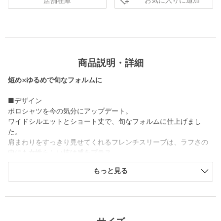
お気に入りに追加
店舗在庫
商品説明・詳細
短め×ゆるめで旬なフォルムに
■デザイン
ポロシャツを今の気分にアップデート。
ワイドシルエットとショート丈で、旬なフォルムに仕上げまし
た。
肩まわりをすっきり見せてくれるフレンチスリーブは、ラフさの
中にも女性らしい抜け感をプラス。
あえてメンズライクに振ったカラー展開もポイントです。
もっと見る
■素材
目の細かい鹿の子素材を使用しています。
程よく落ち感があり、さらっとした風合いがポイントです。