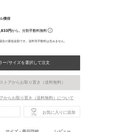
ル獲得
,833円
から。分割手数料無料
場合の最低金額です。送料等手数料は含みません。
ラー/サイズを選択して注文
ストアからお取り置き（送料無料）
アからお取り置き（送料無料）について
庫
お気に入りに追加
396
サイズ・商品詳細
レビュー