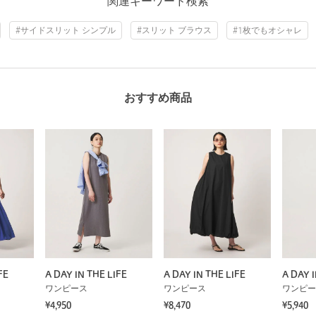
関連キーワード検索
#サイドスリット シンプル
#スリット ブラウス
#1枚でもオシャレ
おすすめ商品
FE
A DAY IN THE LIFE
A DAY IN THE LIFE
A DAY I
ワンピース
ワンピース
ワンピー
¥4,950
¥8,470
¥5,940