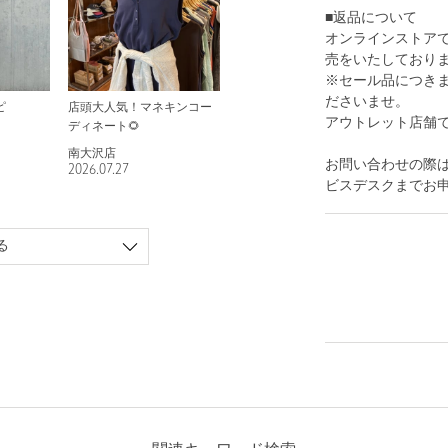
■返品について
オンラインストア
売をいたしており
※セール品につき
ださいませ。
ピ
店頭大人気！マネキンコー
アウトレット店舗
ディネート🌻
南大沢店
お問い合わせの際は
2026.07.27
ビスデスクまでお
る