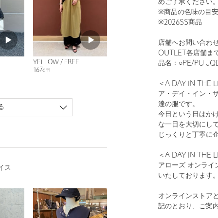
めご了承ください
※商品の色味の目
※2026SS商品
店舗へお問い合わせの
OUTLET各店舗
YELLOW / FREE
品名：○PE/PU JQD
167cm
＜A DAY IN THE 
ア・デイ・イン・
達の服です。
る
今日という日はか
な一日を大切にし
じっくりと丁寧に
＜A DAY IN T
アローズ オンライ
イス
いたしております
オンラインストア
記のとおり、ご案