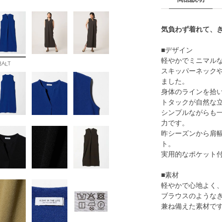
気負わず着れて、
■デザイン
軽やかでミニマル
BALT
スキッパーネック
ました。
身体のラインを拾
トタックが自然な
シンプルながらも
力です。
昨シーズンから肩
ト。
実用的なポケット
■素材
軽やかで心地よく
ブラウスのような
兼ね備えた素材で