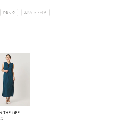
#タック
#ポケット付き
N THE LIFE
ス