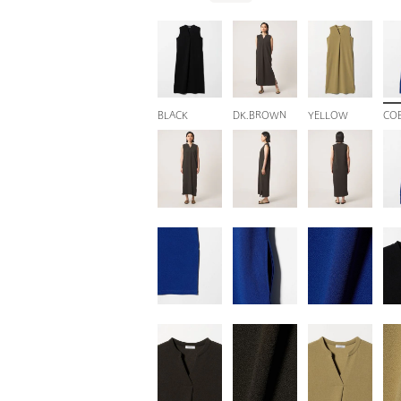
BLACK
DK.BROWN
YELLOW
CO