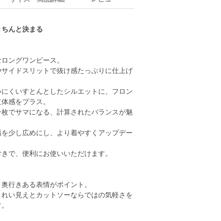
きちんと決まる
なロングワンピース。
やサイドスリットで抜け感たっぷりに仕上げ
いにくいすとんとしたシルエットに、フロン
立体感をプラス。
一枚でサマになる、計算されたバランスが魅
幅を少し広めにし、より着やすくアップデー
付きで、便利にお使いいただけます。
、奥行きある表情がポイント。
きれい見えとカットソーならではの気軽さを
す。