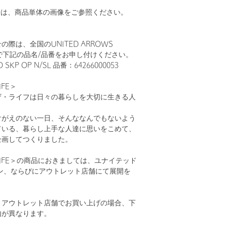
。
安は、商品単体の画像をご参照ください。
際は、全国のUNITED ARROWS
まで下記の品名/品番をお申し付けください。
 SKP OP N/SL 品番：64266000053
LIFE＞
ザ・ライフは日々の暮らしを大切に生きる人
けがえのない一日、そんななんでもないよう
ている、暮らし上手な人達に思いをこめて、
企画してつくりました。
HE LIFE＞の商品におきましては、ユナイテッド
ン、ならびにアウトレット店舗にて展開を
。
とアウトレット店舗でお買い上げの場合、下
内が異なります。