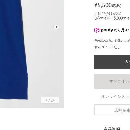
¥
5,500
(税込)
定価 ¥
5,500
(税込)
UAマイル：
5,000
マイ
なら
月々1
※分割あと払いを選択した
サイズ：
FREE
カ
オンライン
オンラインスト
4
/
24
店舗在
身長163 B80 W59 H88 着用サイズ：FREE
商品説明