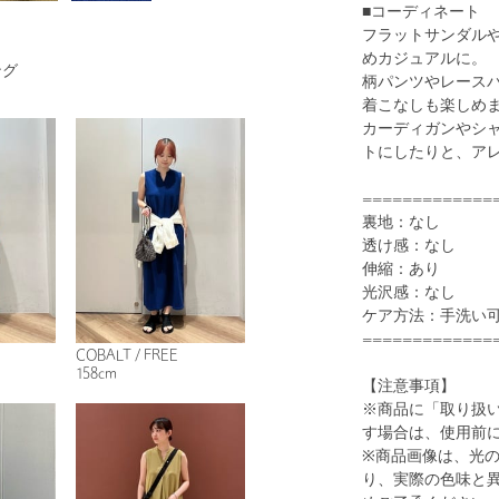
■コーディネート
フラットサンダル
めカジュアルに。
ング
柄パンツやレース
着こなしも楽しめ
カーディガンやシ
1
24
トにしたりと、ア
=============
裏地：なし
透け感：なし
伸縮：あり
光沢感：なし
ケア方法：手洗い
=============
COBALT / FREE
BLACK
158cm
【注意事項】
※商品に「取り扱
す場合は、使用前
※商品画像は、光
り、実際の色味と