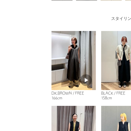
スタイリ
DK.BROWN / FREE
BLACK / FREE
166cm
158cm