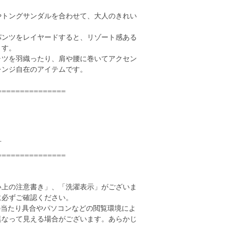
やトングサンダルを合わせて、大人のきれい
パンツをレイヤードすると、リゾート感ある
ます。
ャツを羽織ったり、肩や腰に巻いてアクセン
レンジ自在のアイテムです。
===============
可
===============
い上の注意書き」、「洗濯表示」がございま
に必ずご確認ください。
の当たり具合やパソコンなどの閲覧環境によ
異なって見える場合がございます。あらかじ