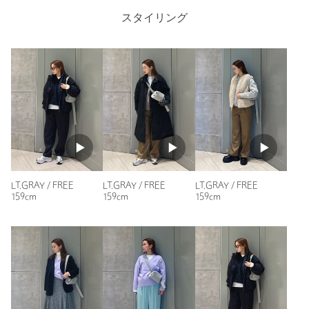
店舗へお問い合わせの際は、全国のUNITED ARROWS各店舗ま
スタイリング
で下記の品名/品番をお申し付けください。
品名：OSOI PECAN BROT 25FW 品番：40323000002
商品詳細
注文キャンセル
対象商品
返品
対象商品
返品等について
裾上げ
対象外商品
裾上げについて
タイプ
WOMEN
LT.GRAY / FREE
LT.GRAY / FREE
LT.GRAY / FREE
159cm
159cm
159cm
カテゴリー
バッグ
|
ショルダーバッグ
サイズ
FREE
素材
牛革
商品番号
4032-3-000002