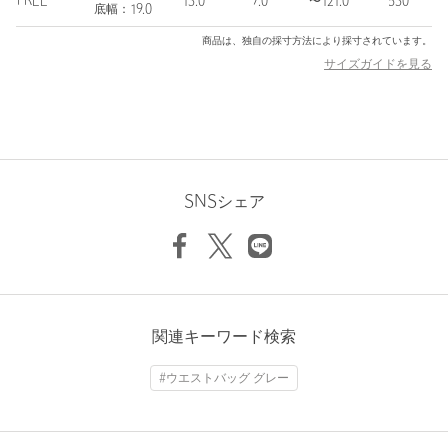
FREE
13.0
7.0
〜121.0
530
底幅：19.0
ブランド名の＜OSOI＞は日本語の「遅い」が語源で、少しゆっく
りでも自分たちのペースを守りたい、上質なモノ作りをしていき
商品は、独自の採寸方法により採寸されています。
たいという思いが込められています。
サイズガイドを見る
上質感とエッジの利いたモード感のあるテイストとユニークなフ
ォルム、適度な遊び心がありながらも使い勝手の良いデザインが
人気を集めています。
【注意事項】
※保証書は大切に保管してください。納品書が付いている場合は
SNSシェア
お買上日を証明する書類として合わせて保管してください。
※淡色の革はデニムなどの生地から色移りする可能性があるた
め、長時間の接触を避けてください。
※商品に「取り扱い上の注意書き」、「洗濯表示」がございます
場合は、使用前に必ずご確認ください。
関連キーワード検索
※商品画像は、光の当たり具合やパソコンなどの閲覧環境によ
り、実際の色味と異なって見える場合がございます。あらかじめ
#ウエストバッグ グレー
ご了承ください。
※商品の色味の目安は、商品単体の画像をご参照ください。