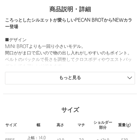
商品説明・詳細
ころっとしたシルエットが愛らしいPECAN BROTからNEWカラ
ー登場
■デザイン
MINI BROTよりも一回り小さいモデル。
間口ががま口で広いので物の出し入れがしやすいのもポイント。
ベルトのバックルで長さを調整してクロスボディやウエストバッ
グとしてもアレンジできます。
もっと見る
開閉する際は、本体の間口部分を手の腹を使って押し広げるよう
にして開けます。
■メーカー品番
LT.GRAY：25FB01015187 GRAY
サイズ
＜OSOI（オソイ）＞
ショルダー
2016年にオーナー兼デザイナーのHee Jin Kang （ヒージン カ
サイズ
幅
高さ
マチ
重量(g)
部分
ン）氏によって設立された韓国・ソウル発のウィメンズのバッグ
ブランド。
上幅：14.0