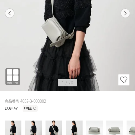
1
20
1
20
LT.GRAY / FREE
LT.GRAY
159cm
1
/
20
商品番号 4032-3-000002
LT.GRAY
FREE
〇