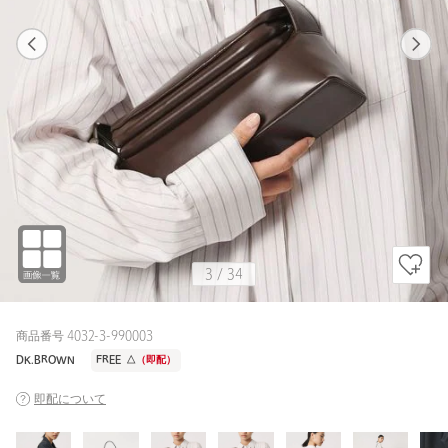
1
34
3
34
OFF WHITE / FREE
OFF WHITE
157cm
3
/
34
商品番号 4032-3-990003
DK.BROWN
FREE
△
（即配）
即配について