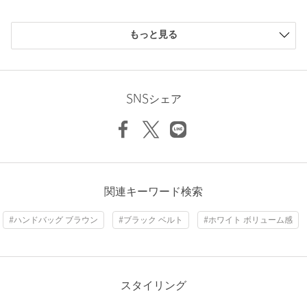
店舗へお問い合わせの際は、全国のUNITED ARROWS各店舗ま
もっと見る
で下記の品名/品番をお申し付けください。
品名：OSOI FOLDER BROT B 品番：40323990003
ニックネーム： ルナたん
投稿日： 2025年3月31日
商品詳細
SNSシェア
購入カラー：BLACK
注文キャンセル
対象商品
ベルトの長さは、ショルダーでは短めだと思います。
ミニ財布、ポーチ、カードケース、携帯
返品
対象商品
返品等について
わりと沢山入りました。
裾上げ
対象外商品
裾上げについて
性別：
女性
関連キーワード検索
タイプ
WOMEN
年代：
50代前半
身長：
155cm
#ハンドバッグ ブラウン
#ブラック ベルト
#ホワイト ボリューム感
カテゴリー
バッグ
|
ショルダーバッグ
18人が参考になったと回答
サイズ
FREE
参考になった
素材
牛革
スタイリング
商品番号
4032-3-990003