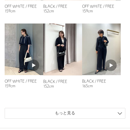
ニックネーム： me
BLACK / FREE
OFF WHITE / FREE
OFF WHITE / FREE
152cm
159cm
159cm
投稿日： 2025年3月31日
購入カラー：OFF WHITE
ボディバッグ風にぎりぎりクロスボディにもでき、子どもとの
お出かけにも使えそうと思い購入しました！
まだ使いこなせてない気がしますが、蓋部分にも多少高さがあ
るので取り出しやすさを気にしなければある程度のものが入り
そうです。
性別：
女性
年代：
30代前半
身長：
158cm
OFF WHITE / FREE
BLACK / FREE
BLACK / FREE
159cm
165cm
152cm
15人が参考になったと回答
参考になった
もっと見る