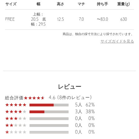
サイズ
幅
高さ
マチ
持ち手
重量(g)
＜OSOI（オソイ）＞
2016年にオーナー兼デザイナーのHee Jin Kang （ヒージン カ
上幅：
ン）氏によって設立された韓国・ソウル発のウィメンズのバッグ
FREE
20.5 底
12.5
7.0
〜83.0
630
幅：29.5
ブランド。
ブランド名の＜OSOI＞は日本語の「遅い」が語源で、少しゆっく
商品は、独自の採寸方法により採寸されています。
りでも自分たちのペースを守りたい、上質なモノ作りをしていき
サイズガイドを見る
たいという思いが込められています。
上質感とエッジの利いたモード感のあるテイストとユニークなフ
ォルム、適度な遊び心がありながらも使い勝手の良いデザインが
人気を集めています。
【注意事項】
※保証書は大切に保管してください。納品書が付いている場合は
レビュー
お買上日を証明する書類として合わせて保管してください。
4.6 (8件のレビュー)
総合評価
※商品を使用前に、タグ等に記載されている「取り扱い上の注意
5人
62%
書き」、「洗濯表示」を必ずご確認ください。
3人
38%
※商品画像は、光の当たり具合やパソコンなどの閲覧環境によ
0人
0%
り、実際の色味と異なって見える場合がございます。あらかじめ
0人
0%
ご了承ください。
0人
0%
※商品の色味の目安は、商品単体の画像をご参照ください。