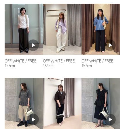
ニックネーム： kn
投稿日： 2025年8月24日
購入カラー：BLACK
可愛い形で収納力もあるので気に入っています！
他の色や形も集めたくなりました♪
OFF WHITE / FREE
OFF WHITE / FREE
OFF WHITE / FREE
性別：
女性
157cm
164cm
157cm
年代：
30代前半
身長：
152cm
15人が参考になったと回答
参考になった