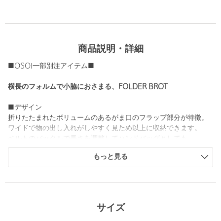
商品説明・詳細
■OSOI一部別注アイテム■
横長のフォルムで小脇におさまる、FOLDER BROT
■デザイン
折りたたまれたボリュームのあるがま口のフラップ部分が特徴。
ワイドで物の出し入れがしやすく見ため以上に収納できます。
ベルトのバックルで長さを調整してハンドバッグとしても。
OFF WHITEが、金具をゴールドカラーに変更した別注カラーで
もっと見る
す。
■メーカー品番
OFF WHITE：22FB010-16-05 CREAM
BLACK：22FB010-16-01 BLACK
サイズ
DK.BROWN：23SB010-16-04 CHOCO BROWN