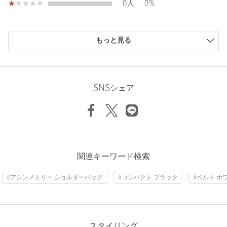
0人
0%
※商品の色味の目安は、商品単体の画像をご参照ください。
店舗へお問い合わせの際は、全国のUNITED ARROWS各店舗ま
で下記の品名/品番をお申し付けください。
もっと見る
品名：OSOI SLIDE BROT B 品番：40323990018
ニックネーム： ニ
商品詳細
投稿日： 2025年3月28日
SNSシェア
購入カラー：OFF WHITE
注文キャンセル
対象商品
ギフト購入です。
返品
対象商品
返品等について
韓国に行かなければ買えない商品が国内の安心したブランドか
ら買えること、大変嬉しいです。
裾上げ
対象外商品
裾上げについて
品物も喜んでもらえました。
タイプ
WOMEN
関連キーワード検索
性別：
未設定
カテゴリー
バッグ
|
ショルダーバッグ
年代：
20代後半
#アシンメトリー ショルダーバッグ
#コンパクト ブラック
#ベルト ホ
身長：
160cm
サイズ
FREE
参考になった
素材
商品番号
4032-3-990018
スタイリング