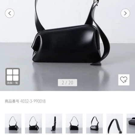
1
20
2
20
OFF WHITE / FREE
BLACK
159cm
2
/
20
商品番号 4032-3-990018