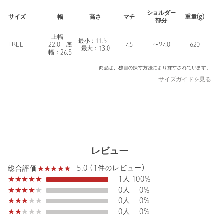
ショルダー
＜OSOI（オソイ）＞
サイズ
幅
高さ
マチ
重量(g)
部分
2016年にオーナー兼デザイナーのHee Jin Kang （ヒージン カ
ン）氏によって設立された韓国・ソウル発のウィメンズのバッグ
上幅：
最小：11.5
FREE
22.0 底
7.5
〜97.0
620
ブランド。
最大：13.0
幅：26.5
ブランド名の＜OSOI＞は日本語の「遅い」が語源で、少しゆっく
りでも自分たちのペースを守りたい、上質なモノ作りをしていき
商品は、独自の採寸方法により採寸されています。
たいという思いが込められています。
サイズガイドを見る
上質感とエッジの利いたモード感のあるテイストとユニークなフ
ォルム、適度な遊び心がありながらも使い勝手の良いデザインが
人気を集めています。
【注意事項】
※保証書は大切に保管してください。納品書が付いている場合は
お買上日を証明する書類として合わせて保管してください。
レビュー
5.0 (1件のレビュー)
総合評価
※商品を使用前に、タグ等に記載されている「取り扱い上の注意
1人
100%
書き」、「洗濯表示」を必ずご確認ください。
0人
0%
※商品画像は、光の当たり具合やパソコンなどの閲覧環境によ
0人
0%
り、実際の色味と異なって見える場合がございます。あらかじめ
0人
0%
ご了承ください。