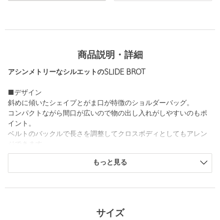
商品説明・詳細
アシンメトリーなシルエットのSLIDE BROT
■デザイン
斜めに傾いたシェイプとがま口が特徴のショルダーバッグ。
コンパクトながら間口が広いので物の出し入れがしやすいのもポ
イント。
ベルトのバックルで長さを調整してクロスボディとしてもアレン
ジできます。
もっと見る
開閉する際は、本体の間口部分を手の腹を使って押し広げるよう
にして開けます。
■メーカー品番
OFF WHITE：24FWB010167003 CREAM
サイズ
BLACK：24FWB010167001 BLACK