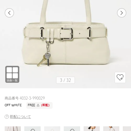
1
32
3
32
BLACK / FREE
BLACK
165cm
3
/
32
商品番号 4032-3-990029
OFF WHITE
FREE
△
（即配）
即配について