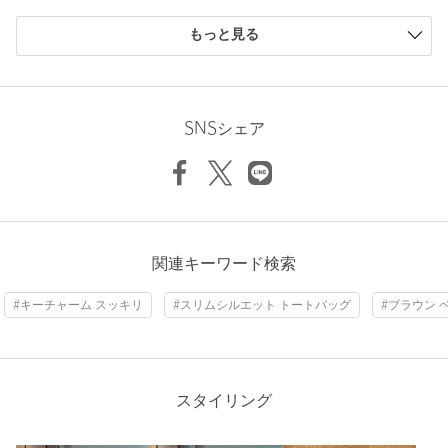
各種磁気カード、切符、電子機器、時計に近づけないで下さい。
もっと見る
磁力により記録を破壊することがあります。
※保証書は大切に保管してください。納品書が付いている場合は
ニックネーム： 匿名
お買上日を証明する書類として合わせて保管してください。
投稿日： 2025年12月2日
SNSシェア
購入カラー：BLACK
※商品を使用前に、タグ等に記載されている「取り扱い上の注意
書き」、「洗濯表示」を必ずご確認ください。
近所のお出かけに使っています。すごく可愛くて買って良かっ
※商品画像は、光の当たり具合やパソコンなどの閲覧環境によ
たです。浅型なので中身が盗まれないように注意です。持ち手
り、実際の色味と異なって見える場合がございます。あらかじめ
が細く少し劣化しやすそうな印象があるのでカバーをつけて使
ご了承ください。
っています。OSOI大好きです。これからも取り扱いお願いし
※商品の色味の目安は、商品単体の画像をご参照ください。
ます。
関連キーワード検索
身長：
160cm
店舗へお問い合わせの際は、全国のUNITED ARROWS各店舗ま
#キーチャーム スッキリ
#スリムシルエット トートバッグ
#ブラウン 
で下記の品名/品番をお申し付けください。
1人が参考になったと回答
品名：OSOI SLD BROCLE MINI B 品番：40323990029
参考になった
商品詳細
スタイリング
注文キャンセル
対象商品