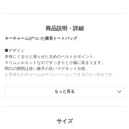
商品説明・詳細
キーチャームがついた横長トートバッグ
■デザイン
本体にぐるりと巡らせた太めのベルトがポイント。
スリムシルエットなのですっきりと小脇に収まります。
間口の開閉は使い勝手の良いマグネット仕様。
お手持ちのチャームがデコレーションできるDカン付きです。
■メーカー品番
もっと見る
BLACK：25SB05009249 STONE BLACK
DK.BROWN：25SB05009107 STAIN BROWN
OFF WHITE：25SB05009250 STONE CREAM
＜OSOI（オソイ）＞
サイズ
2016年にオーナー兼デザイナーのHee Jin Kang （ヒージン カ