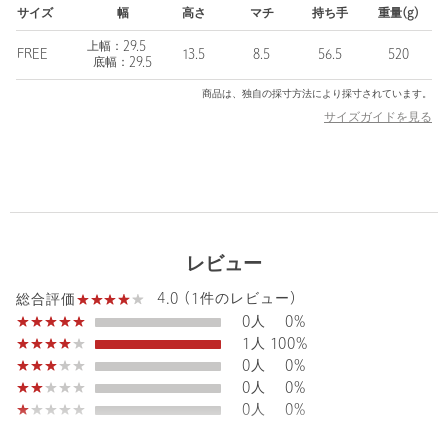
ン）氏によって設立された韓国・ソウル発のウィメンズのバッグ
サイズ
幅
高さ
マチ
持ち手
重量(g)
ブランド。
ブランド名の＜OSOI＞は日本語の「遅い」が語源で、少しゆっく
上幅：29.5
FREE
13.5
8.5
56.5
520
りでも自分たちのペースを守りたい、上質なモノ作りをしていき
底幅：29.5
たいという思いが込められています。
商品は、独自の採寸方法により採寸されています。
上質感とエッジの利いたモード感のあるテイストとユニークなフ
サイズガイドを見る
ォルム、適度な遊び心がありながらも使い勝手の良いデザインが
人気を集めています。
【注意事項】
※こちらの素材はツヤだしのコーティングをされており、自然な
シワ感を演出しています。継続的な摩擦や鋭利な物との接触によ
り、傷や剥がれが生じる可能性があります。シワや光沢の出方に
レビュー
は個体差があります。
4.0 (1件のレビュー)
総合評価
※この製品は天然皮革を使用しています。素材の風合いを重視し
0人
0%
ておりますので次の点にご注意下さい。
1人
100%
・直射日光や蛍光灯などの長時間照射により色あせすることがあ
0人
0%
ります。
0人
0%
・水や摩擦により色が落ちたり他の物に色移りする場合がありま
0人
0%
すので、特に白い物や色の薄い物等との摩擦はお避け下さい。
《マグネット使用製品》