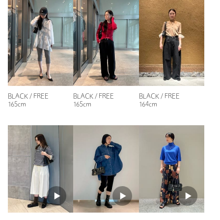
※レビューは、個人の主観による感想・体感によるもので、商品の効果や性
返品
対象商品
返品等について
能を保証するものではありません。
裾上げ
対象外商品
裾上げについて
タイプ
WOMEN
もっと見る
カテゴリー
バッグ
|
ショルダーバッグ
サイズ
FREE
BLACK / FREE
BLACK / FREE
BLACK / FREE
素材
牛革
165cm
165cm
164cm
洗濯表示
-
洗濯表示について
商品番号
4032-3-990029