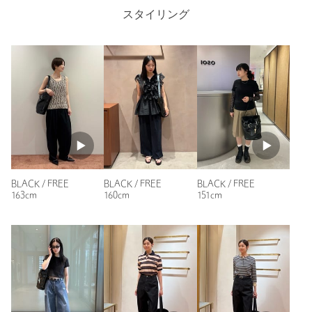
り、実際の色味と異なって見える場合がございます。あらかじめ
スタイリング
ご了承ください。
※商品の色味の目安は、商品単体の画像をご参照ください。
店舗へお問い合わせの際は、全国のUNITED ARROWS各店舗ま
で下記の品名/品番をお申し付けください。
品名：OSOI BUCKET BROCLE 品番：40323000065
商品詳細
注文キャンセル
対象商品
BLACK / FREE
BLACK / FREE
BLACK / FREE
返品
対象商品
返品等について
163cm
160cm
151cm
裾上げ
対象外商品
裾上げについて
タイプ
WOMEN
カテゴリー
バッグ
|
ショルダーバッグ
サイズ
FREE