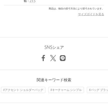
幅：23.5
ブランド。
ブランド名の＜OSOI＞は日本語の「遅い」が語源で、少しゆっく
商品は、独自の採寸方法により採寸されています。
りでも自分たちのペースを守りたい、上質なモノ作りをしていき
サイズガイドを見る
たいという思いが込められています。
上質感とエッジの利いたモード感のあるテイストとユニークなフ
ォルム、適度な遊び心がありながらも使い勝手の良いデザインが
人気を集めています。
【注意事項】
SNSシェア
※この天然皮革は、エナメルフィルムでコーティングされてお
り、自然なシワ感を演出しています。シワや光沢の出方には個体
差があります。
折りたたまれた角や接合部分の縁は、摩擦によって剥がれや傷が
つきやすいため、丁寧にお取り扱いください。
※保証書は大切に保管してください。納品書が付いている場合は
関連キーワード検索
お買上日を証明する書類として合わせて保管してください。
#アクセント ショルダーバッグ
#キーチャーム シンプル
#バッグ ブラ
※商品に「取り扱い上の注意書き」、「洗濯表示」がございます
場合は、使用前に必ずご確認ください。
※商品画像は、光の当たり具合やパソコンなどの閲覧環境によ