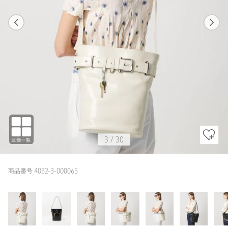
1
30
3
30
BLACK / FREE
OFF WHITE
163cm
3
/
30
商品番号 4032-3-000065