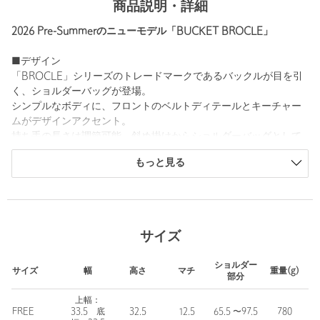
商品説明・詳細
2026 Pre-Summerのニューモデル「BUCKET BROCLE」
■デザイン
「BROCLE」シリーズのトレードマークであるバックルが目を引
く、ショルダーバッグが登場。
シンプルなボディに、フロントのベルトディテールとキーチャー
ムがデザインアクセント。
持ち手の長さは調節可能、斜め掛けからショルダーバッグとして
もアレンジをお楽しみいただけます。
もっと見る
バスケットをイメージさせるミニマルなデザインと、必要なもの
がしっかりと入る容量は、デイリーバッグとして活躍いただきや
すいアイテムです。
■メーカー品番
サイズ
OFF WHITE：26SB05013003 STONE CREAM
BLACK：26SB05013001 STONE BLACK
ショルダー
サイズ
幅
高さ
マチ
重量(g)
部分
＜OSOI（オソイ）＞
2016年にオーナー兼デザイナーのHee Jin Kang （ヒージン カ
上幅：
FREE
33.5 底
32.5
12.5
65.5 〜97.5
780
ン）氏によって設立された韓国・ソウル発のウィメンズのバッグ