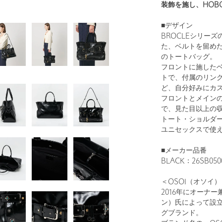
装飾を施し、HOB
■デザイン
BROCLEシリー
た、ベルトを留め
のトートバッグ。
フロントに施した
トで、付属のリン
ど、自分好みにカ
フロントとメイン
で、見た目以上の
トート・ショルダ
ユニセックスで使
■メーカー品番
BLACK：26SB050
＜OSOI（オソイ）
2016年にオーナー兼
ン）氏によって設
グブランド。