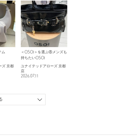
テム
＜OSOI＞を選ぶ⑧メンズも
持ちたいOSOI
ズ 京都
ユナイテッドアローズ 京都
店
2026.07.11
る