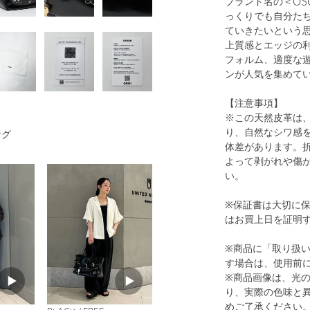
ブランド名の＜OS
っくりでも自分た
ていきたいという
上質感とエッジの
フォルム、適度な
ンが人気を集めて
1
30
【注意事項】
※この天然皮革は
り、自然なシワ感
ング
体差があります。
よって剥がれや傷
い。
※保証書は大切に
はお買上日を証明
BLACK
※商品に「取り扱
す場合は、使用前
※商品画像は、光
り、実際の色味と
めご了承ください