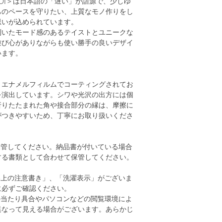
OI＞は日本語の「遅い」が語源で、少しゆ
ちのペースを守りたい、上質なモノ作りをし
思いが込められています。
利いたモード感のあるテイストとユニークな
遊び心がありながらも使い勝手の良いデザイ
います。
、エナメルフィルムでコーティングされてお
を演出しています。シワや光沢の出方には個
折りたたまれた角や接合部分の縁は、摩擦に
がつきやすいため、丁寧にお取り扱いくださ
保管してください。納品書が付いている場合
する書類として合わせて保管してください。
い上の注意書き」、「洗濯表示」がございま
に必ずご確認ください。
の当たり具合やパソコンなどの閲覧環境によ
異なって見える場合がございます。あらかじ
。