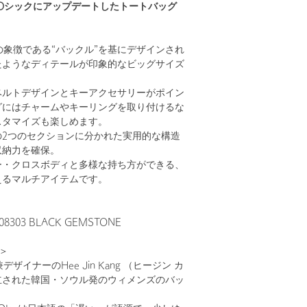
Oシックにアップデートしたトートバッグ
ズの象徴である“バックル”を基にデザインされ
たようなディテールが印象的なビッグサイズ
ベルトデザインとキーアクセサリーがポイン
グにはチャームやキーリングを取り付けるな
スタマイズも楽しめます。
の2つのセクションに分かれた実用的な構造
収納力を確保。
ー・クロスボディと多様な持ち方ができる、
えるマルチアイテムです。
08303 BLACK GEMSTONE
＞
デザイナーのHee Jin Kang （ヒージン カ
立された韓国・ソウル発のウィメンズのバッ