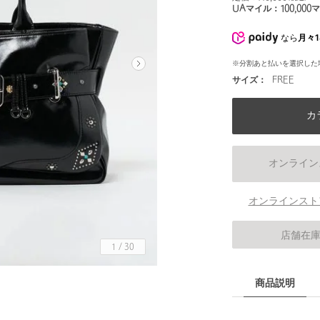
UAマイル：
100,000
マ
なら
月々1
※分割あと払いを選択した
サイズ：
FREE
カ
オンライン
オンラインスト
店舗在
1
/
30
商品説明