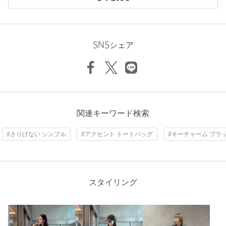
※商品の色味の目安は、商品単体の画像をご参照ください。
ニックネーム： まき
店舗へお問い合わせの際は、全国のUNITED ARROWS各店舗ま
投稿日： 2026年5月30日
で下記の品名/品番をお申し付けください。
SNSシェア
購入カラー：LT.BLUE
品名：OSOI SHELL DUFFEL 品番：40323000079
表記はライトブルーですが、ラベンダーに近いです。持手が3
センチと幅広で肩にかけても食い込みません。少し重みを感じ
商品詳細
ます。
性別：
女性
注文キャンセル
対象商品
関連キーワード検索
年代：
50代前半
返品
対象商品
返品等について
身長：
158cm
#さりげない シンプル
#アクセント トートバッグ
#キーチャーム ブラ
裾上げ
対象外商品
裾上げについて
2人が参考になったと回答
タイプ
WOMEN
参考になった
カテゴリー
バッグ
|
その他バッグ
スタイリング
サイズ
FREE
素材
牛革