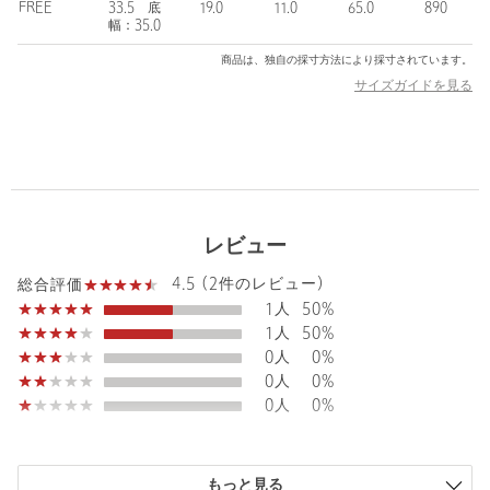
＜OSOI（オソイ）＞
FREE
33.5 底
19.0
11.0
65.0
890
幅：35.0
2016年にオーナー兼デザイナーのHee Jin Kang （ヒージン カ
ン）氏によって設立された韓国・ソウル発のウィメンズのバッグ
商品は、独自の採寸方法により採寸されています。
ブランド。
サイズガイドを見る
ブランド名の＜OSOI＞は日本語の「遅い」が語源で、少しゆっく
りでも自分たちのペースを守りたい、上質なモノ作りをしていき
たいという思いが込められています。
上質感とエッジの利いたモード感のあるテイストとユニークなフ
ォルム、適度な遊び心がありながらも使い勝手の良いデザインが
人気を集めています。
レビュー
4.5 (2件のレビュー)
総合評価
【注意事項】
※淡色の革はデニムなどの生地から色移りする可能性があるた
1人
50%
め、長時間の接触を避けてください。
1人
50%
※使い始めはジップが固い場合があります。
0人
0%
※商品に「取り扱い上の注意書き」、「洗濯表示」がございます
0人
0%
場合は、使用前に必ずご確認ください。
0人
0%
※商品画像は、光の当たり具合やパソコンなどの閲覧環境によ
り、実際の色味と異なって見える場合がございます。あらかじめ
ご了承ください。
もっと見る