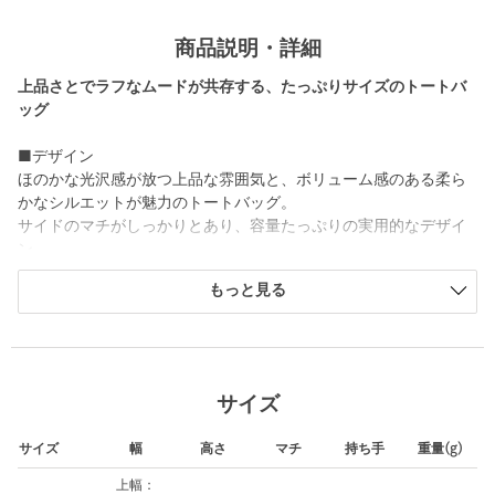
商品説明・詳細
上品さとでラフなムードが共存する、たっぷりサイズのトートバ
ッグ
■デザイン
ほのかな光沢感が放つ上品な雰囲気と、ボリューム感のある柔ら
かなシルエットが魅力のトートバッグ。
サイドのマチがしっかりとあり、容量たっぷりの実用的なデザイ
ン。
大きな2つのポケットと、中央にファスナーで開閉可能なメインス
もっと見る
ペースがあり、荷物を分けながらしっかり収納いただけます。
付属のキーチャームがシンプルなボディにさりげないアクセント
を添えてくれます。
■メーカー品番
サイズ
OFF WHITE：26SB01021306 ICY MILK
BLACK：26SB01021001 BLACK
サイズ
幅
高さ
マチ
持ち手
重量(g)
LT.BLUE：26SB01021305 ICY BLUE
上幅：