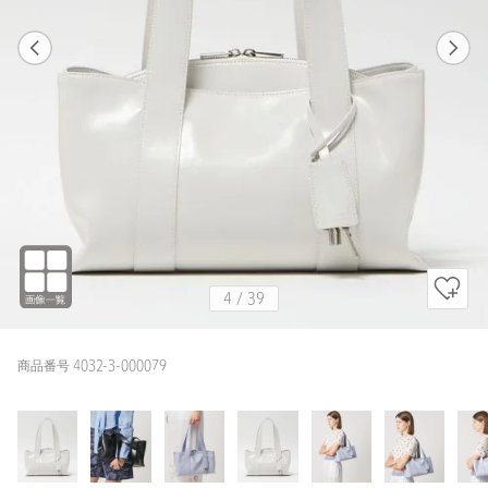
1
39
4
39
BLACK / FREE
OFF WHITE
165cm
4
/
39
商品番号 4032-3-000079