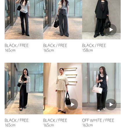
洗濯表示
-
洗濯表示について
ニックネーム： coco
投稿日： 2026年6月25日
商品番号
4032-3-000079
購入カラー：BLACK
小さいサイズと迷いましたが、大きい方を持った時の存在感が
気に入って購入しました！ふ
BLACK / FREE
BLACK / FREE
BLACK / FREE
性別：
女性
165cm
165cm
158cm
年代：
30代後半
身長：
160cm
参考になった
※レビューは、個人の主観による感想・体感によるもので、商品の効果や性
能を保証するものではありません。
BLACK / FREE
BLACK / FREE
OFF WHITE / FREE
165cm
165cm
163cm
もっと見る