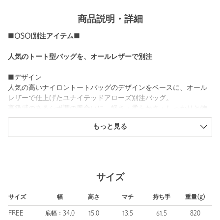
商品説明・詳細
■OSOI別注アイテム■
人気のトート型バッグを、オールレザーで別注
■デザイン
人気の高いナイロントートバッグのデザインをベースに、オール
レザーで仕上げたユナイテッドアローズ別注バッグ。
高級感のあるシボ調の風合いに、軽さ・柔らかさ・しっかりと物
が入ることにこだわり、大人のデイリーユースにピッタリのアイ
もっと見る
テムに仕上がっています。
フロントにはカードを入れることができるケース、本体と側面の
間にも仕切りを配置し機能面も充実。
シンプルなボディに、キーケースチャームがさりげなくアクセン
トを添えてくれます。
サイズ
■メーカー品番
サイズ
幅
高さ
マチ
持ち手
重量(g)
BLACK：26SB06007001 BLACK
MD.BROWN：26SB06007048 BROWN
FREE
底幅：34.0
15.0
13.5
61.5
820