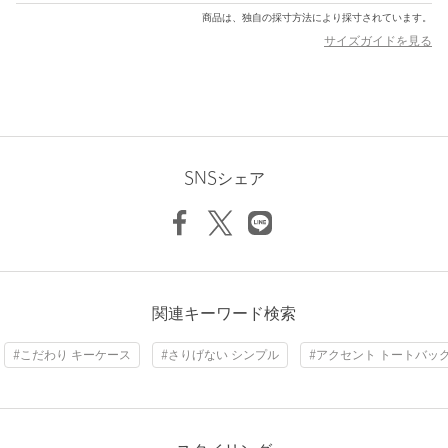
商品は、独自の採寸方法により採寸されています。
＜OSOI（オソイ）＞
サイズガイドを見る
2016年にオーナー兼デザイナーのHee Jin Kang （ヒージン カ
ン）氏によって設立された韓国・ソウル発のウィメンズのバッグ
ブランド。
ブランド名の＜OSOI＞は日本語の「遅い」が語源で、少しゆっく
りでも自分たちのペースを守りたい、上質なモノ作りをしていき
たいという思いが込められています。
上質感とエッジの利いたモード感のあるテイストとユニークなフ
SNSシェア
ォルム、適度な遊び心がありながらも使い勝手の良いデザインが
人気を集めています。
【注意事項】
※保証書は大切に保管してください。納品書が付いている場合は
お買上日を証明する書類として合わせて保管してください。
関連キーワード検索
※商品に「取り扱い上の注意書き」、「洗濯表示」がございます
#こだわり キーケース
#さりげない シンプル
#アクセント トートバッ
場合は、使用前に必ずご確認ください。
※商品画像は、光の当たり具合やパソコンなどの閲覧環境によ
り、実際の色味と異なって見える場合がございます。あらかじめ
ご了承ください。
※商品の色味の目安は、商品単体の画像をご参照ください。