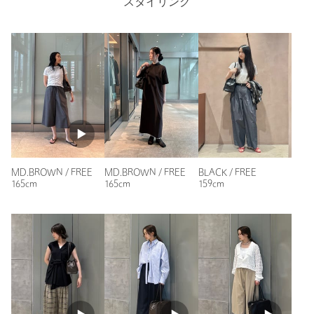
スタイリング
店舗へお問い合わせの際は、全国のUNITED ARROWS各店舗ま
で下記の品名/品番をお申し付けください。
品名：OSOI POCCO UASP 品番：40323000081
商品詳細
注文キャンセル
対象商品
返品
対象商品
返品等について
MD.BROWN / FREE
MD.BROWN / FREE
BLACK / FREE
裾上げ
対象外商品
裾上げについて
165cm
165cm
159cm
タイプ
WOMEN
カテゴリー
バッグ
|
トートバッグ
サイズ
FREE
素材
牛革
洗濯表示
-
洗濯表示について