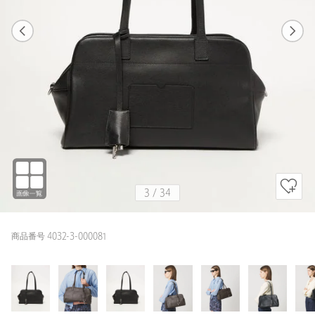
1
34
3
34
MD.BROWN / FREE
BLACK
165cm
3
/
34
商品番号 4032-3-000081