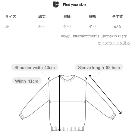
Find your size
サイズ
総丈
肩幅
身幅
そで丈
38
60.3
40.0
41.0
62.5
商品は、独自の採寸方法により採寸されています。
サイズガイドを見る
Sleeve length
62.5cm
Shoulder width
40cm
Width
41cm
powered by
■6別注アイテム■