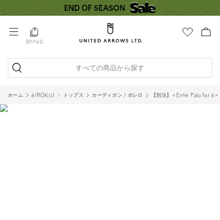
2
14
DK.GRAY
BRAND
1
14
すべての商品から探す
ホーム
6(ROKU)
トップス
カーディガン / ボレロ
【別注】＜Ernie Palo for 