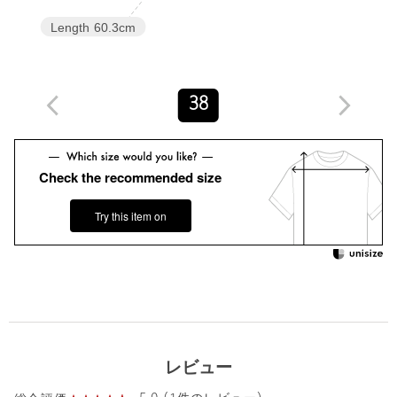
ドライタッチでシアー感があるカットソーを使用した、フロント
Length
60.3cm
を紐で結ぶデザインのカーディガン。
インラインのデザインをベースに紐の位置や着丈をオーダー、さ
らに首部分に付いている長めの紐は取り外せ、ネックに結んでア
レンジができるデザインです。
38
シリーズのボートネックトップスと合わせてアンサンブルとして
も着用可能。(対象品番：86665000107)
ラフな着心地ながら、モードな雰囲気をまとえる一着です。
Check the recommended size
・商品はネックに結べる紐が付属します。商品単体の画像をご確
認ください。
Try this item on
＜Ernie Palo(アーニー パロ)＞
2021年春夏からスタート。
タイムレスでシンプル、上品な印象のユニセックスウエア ブラン
ド。
フレンチシックな雰囲気を纏い、少し粗野で控えめに表現された
リアルクローズを展開。
洋服に留まることなくアーティストとのコラボレーションでイン
レビュー
テリアの制作や、スタイリングと共に楽しめるビジュアルを毎シ
ーズン発表しています。