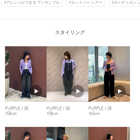
#アレンジができる アンサンブル
#カットソー シアー
#カーディガン 
購入カラー：PURPLE
｜
購入サイズ：38
タイプ
WOMEN
購入商品のサイズ感：
ちょうどよい
カテゴリー
トップス
|
カーディガン / ボレロ
顔色を明るくする色合いで、紫でも変に悪目立たせず重宝して
います。真夏でもサラッと羽織れる感じや、シャツよりも女性
サイズ
38
スタイリング
らしい感じになるのも好みです。紐のアレンジが効きますが、
気負った感じはなく、さりげなくオシャレ感が出るのも優秀だ
素材
コットン100％
と思います。
洗濯表示
洗濯機洗い可
洗濯表示について
性別：
女性
原産国
日本製
年代：
40代後半
商品番号
8666-5-000108
身長：
164cm
普段の着用サイズ：
L
参考になった
PURPLE / 38
PURPLE / 38
PURPLE / 38
158cm
158cm
165cm
※レビューは、個人の主観による感想・体感によるもので、商品の効果や性
能を保証するものではありません。