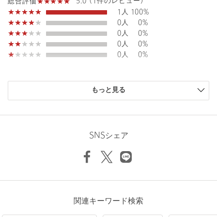
5.0 (1件のレビュー)
総合評価
1人
100%
【注意事項】
0人
0%
※商品に「取り扱い上の注意書き」、「洗濯表示」がございます
0人
0%
場合は、使用前に必ずご確認ください。
0人
0%
※商品画像は、光の当たり具合やパソコンなどの閲覧環境によ
0人
0%
り、実際の色味と異なって見える場合がございます。あらかじめ
ご了承ください。
※商品の色味の目安は、商品単体の画像をご参照ください。
購入商品のサイズ感
もっと見る
小さい
0人
0%
店舗へお問い合わせの際は、全国の6(ROKU)各店舗まで下記の品
少し小さい
0人
0%
名/品番をお申し付けください。
ちょうどよい
1人
100%
品名：●6×EP 12TIE CGN
少し大きい
0人
0%
品番：86665000108
SNSシェア
大きい
0人
0%
商品詳細
注文キャンセル
対象商品
ニックネーム： n
返品
対象商品
返品等について
関連キーワード検索
投稿日： 2026年6月3日
裾上げ
対象外商品
裾上げについて