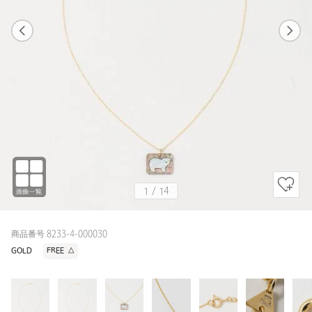
1
14
1
14
GOLD / FREE
GOLD
168cm
1
/
14
商品番号 8233-4-000030
GOLD
FREE
△