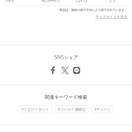
FREE
40.5〜44.5
1.2×1.5
2.3
※商品に「取り扱い上の注意書き」、「洗濯表示」がございます
商品は、独自の採寸方法により採寸されています。
場合は、使用前に必ずご確認ください。
サイズガイドを見る
※商品画像は、光の当たり具合やパソコンなどの閲覧環境によ
り、実際の色味と異なって見える場合がございます。あらかじめ
ご了承ください。
※商品の色味の目安は、商品単体の画像をご参照ください。
店舗へお問い合わせの際は、全国のSteven Alan各店舗まで下記の
品名/品番をお申し付けください。
SNSシェア
品名：SA ALIITA CAMEO PERLA 品番：82334000030
商品詳細
注文キャンセル
対象商品
関連キーワード検索
返品
対象商品
返品等について
#イエロー セット
#ゴールド 繊細な
#チェーン
裾上げ
対象外商品
裾上げについて
タイプ
WOMEN