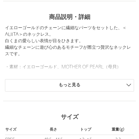
商品説明・詳細
イエローゴールドのチェーンに繊細なパーツをセットした、＜
ALIITA＞のネックレス。
白くまの愛らしい表情が目をひきます。
繊細なチェーンに遊び心のあるモチーフが際立つ贅沢なネックレ
スです。
・素材：イエローゴールド、MOTHER OF PEARL（母貝）
＜ALIITA（アリータ）＞
もっと見る
2015年にシンシア・ヴィルチェス・カスティリオーニによって設
立された、控えめで洗練されたスタイルに遊び心や躍動感を加え
た洗練されたクリエーションが特徴のジュエリーブランド。
ブランド名のALIITAは、彼女が育った土地、ベネズエラ・スリア
州の土着民族であるグアヒロの言語で「大切なもの」を意味し、
サイズ
エフォートレスなライフスタイルとタイムレスな美をコンセプト
として表現しています。
サイズ
長さ
トップ
重量(g)
【注意事項】