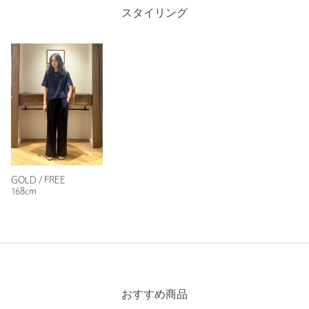
カテゴリー
アクセサリー
|
ネックレス
スタイリング
サイズ
FREE
素材
洗濯表示
-
洗濯表示について
商品番号
8233-4-000030
GOLD / FREE
168cm
おすすめ商品