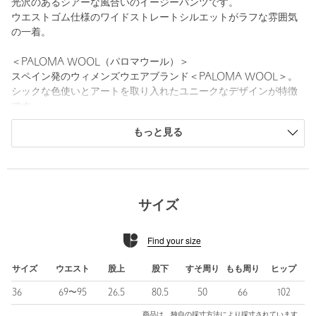
光沢のあるシアーな風合いのイージーパンツです。
ウエストゴム仕様のワイドストレートシルエットがラフな雰囲気
の一着。
＜PALOMA WOOL（パロマウール）＞
スペイン発のウィメンズウエアブランド＜PALOMA WOOL＞。
シックな色使いとアートを取り入れたユニークなデザインが特徴
です。
もっと見る
【注意事項】
※商品に「取り扱い上の注意書き」、「洗濯表示」がございます
場合は、使用前に必ずご確認ください。
※商品画像は、光の当たり具合やパソコンなどの閲覧環境によ
り、実際の色味と異なって見える場合がございます。あらかじめ
サイズ
ご了承ください。
※商品の色味の目安は、商品単体の画像をご参照ください。
Find your size
店舗へお問い合わせの際は、全国のSteven Alan各店舗まで下記の
品名/品番をお申し付けください。
サイズ
ウエスト
股上
股下
すそ周り
もも周り
ヒップ
品名：SA PALOMA/W 14 LIMONE
36
69〜95
26.5
80.5
50
66
102
品番：82794000031
商品は、独自の採寸方法により採寸されています。