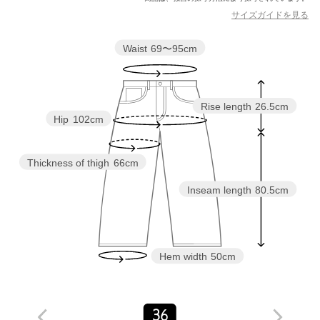
サイズガイドを見る
商品詳細
Waist
69〜95cm
注文キャンセル
対象商品
返品
対象商品
返品等について
Rise length
26.5cm
裾上げ
対象外商品
裾上げについて
Hip
102cm
タイプ
WOMEN
カテゴリー
パンツ
|
イージーパンツ
Thickness of thigh
66cm
サイズ
36
Inseam length
80.5cm
素材
コットン73％ ポリエステル27％
洗濯表示
手洗い可
洗濯表示について
Hem width
50cm
原産国
スペイン製
商品番号
8279-4-000031
36