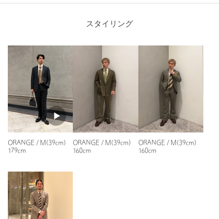
店舗へお問い合わせの際は、全国のUNITED ARROWS各店舗ま
スタイリング
で下記の品名/品番をお申し付けください。
品名：UAD ALBN ALT/ST RD/REG 品番：11112501002
商品詳細
Length
80cm
注文キャンセル
対象商品
返品
対象商品
返品等について
裾上げ
対象外商品
裾上げについて
S-M(38cm)
M(39cm)
M-L(40cm)
L(41cm)
L-XL(42cm)
タイプ
MEN
ORANGE / M(39cm)
ORANGE / M(39cm)
ORANGE / M(39cm)
179cm
160cm
160cm
カテゴリー
トップス
|
シャツ / ブラウス
Check the recommended size
S(37cm) S-M(38cm) M(39cm) M-L(40cm) L(41cm) L-
サイズ
XL(42cm) XL(43cm)
Try this item on
素材
コットン100％
洗濯表示
洗濯機洗い可
洗濯表示について