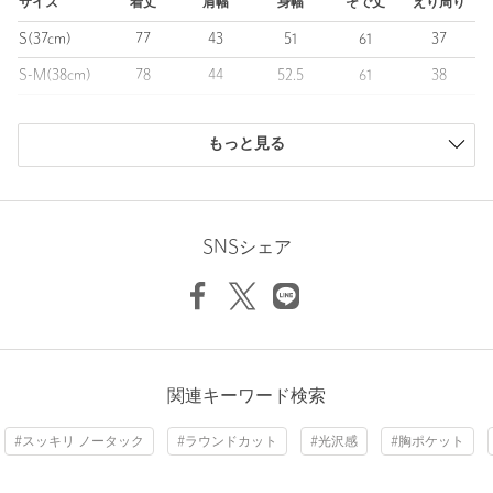
サイズ
着丈
肩幅
身幅
そで丈
えり周り
■コーディネート
S(37cm)
77
43
51
61
37
柔らかな配色が印象的なストライプで、ビジネスシーンはもちろ
ん、ジャケットにあわせたカジュアルスタイルでもおすすめで
S-M(38cm)
78
44
52.5
61
38
す。
M(39cm)
79
45
54
61
39
トレンド感が凝縮されており、ベージュやブラウン系統のスー
ツ、ジャケットに良く映えます。
もっと見る
M-L(40cm)
80
46
55.5
62
40
L(41cm)
81
47
57
63
41
============================
裏地：なし
L-XL(42cm)
81
48
58
63
42
透け感：ややあり
SNSシェア
伸縮：なし
XL(43cm)
81
49
59
63
43
光沢感：ややあり
商品は、独自の採寸方法により採寸されています。
============================
サイズガイドを見る
【注意事項】
※商品に「取り扱い上の注意書き」、「洗濯表示」がございます
場合は、使用前に必ずご確認ください。
関連キーワード検索
Sleeve length
62cm
Shoulder width
46cm
※商品画像は、光の当たり具合やパソコンなどの閲覧環境によ
り、実際の色味と異なって見える場合がございます。あらかじめ
#スッキリ ノータック
#ラウンドカット
#光沢感
#胸ポケット
Width
55.5cm
ご了承ください。
※商品の色味の目安は、商品単体の画像をご参照ください。