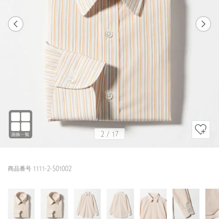
1
17
2
17
ORANGE / M(39cm)
ORANGE
179cm
2
/
17
商品番号 1111-2-501002