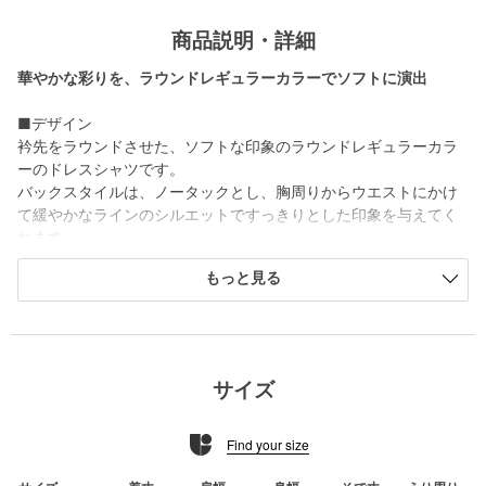
商品説明・詳細
華やかな彩りを、ラウンドレギュラーカラーでソフトに演出
■デザイン
衿先をラウンドさせた、ソフトな印象のラウンドレギュラーカラ
ーのドレスシャツです。
バックスタイルは、ノータックとし、胸周りからウエストにかけ
て緩やかなラインのシルエットですっきりとした印象を与えてく
れます。
もっと見る
■仕様
衿型 ：ラウンドレギュラーカラー
袖口 ：ラウンドカフス
裾 ：ラウンドカット
胸ポケット ：なし
サイズ
■素材
Find your size
「ALBINI」社製のオルタネートストライプ生地を使用。
細番手素材特有の優しい肌当たりの素材です。