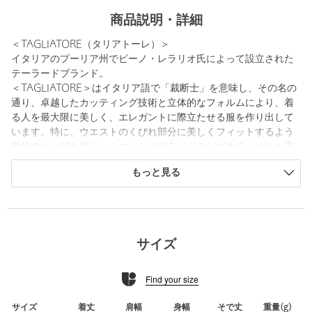
商品説明・詳細
＜TAGLIATORE（タリアトーレ）＞
イタリアのプーリア州でピーノ・レラリオ氏によって設立された
テーラードブランド。
＜TAGLIATORE＞はイタリア語で「裁断士」を意味し、その名の
通り、卓越したカッティング技術と立体的なフォルムにより、着
る人を最大限に美しく、エレガントに際立たせる服を作り出して
います。特に、ウエストのくびれ部分に美しくフィットするよう
独特のカーブを描くシルエットはブランドのシグネチャーとも言
えます。
もっと見る
また、テキスタイルへの深い造詣を持ち、厳選した素材使いも特
徴の一つです。クラシックをベースにしたスーツ、ジャケットの
コレクションでカラーパレットを実現したような豊富な色柄、パ
ターンのバリエーションを揃えたコレクションは稀有な存在で
す。糸からセレクトし作り上げたエクスクルーシブな生地にもブ
サイズ
ランドの拘りが伺えます。
Find your size
ラペル ：ノッチドラペル
フロントボタン ：シングル２ボタン
ベント ：サイドベンツ
サイズ
着丈
肩幅
身幅
そで丈
重量(g)