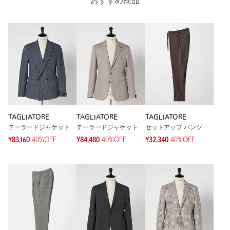
おすすめ商品
サイズ
S-M(44) M(46) M-L(48) L(50) L-XL(52) XL(54)
本体；毛97％ ポリウレタン3％ 内ポケット；合成
素材
皮革
洗濯表示
ドライクリーニング
洗濯表示について
原産国
イタリア製
商品番号
1121-4-000012
TAGLIATORE
TAGLIATORE
TAGLIATORE
テーラードジャケット
テーラードジャケット
セットアップ パンツ
¥83,160
40%OFF
¥84,480
40%OFF
¥32,340
40%OFF