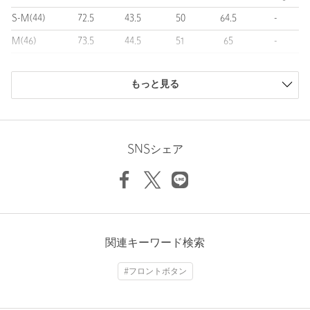
腰ポケット ：パッチポケット
S-M(44)
72.5
43.5
50
64.5
-
袖ボタン ：4個（後付け）
裏地 ：なし
M(46)
73.5
44.5
51
65
-
M-L(48)
74
46.5
52
66.5
350
※同素材でイージーパンツ（対象品番：11214000013）も展開して
います。
もっと見る
L(50)
75
47.5
54.5
67.5
-
L-XL(52)
75.5
48.5
56
67.5
-
■メーカー品番：A-DAKAR22K14 120185 N1130
XL(54)
76.5
50.5
57.5
67.5
-
============================
SNSシェア
透け感：なし
商品は、独自の採寸方法により採寸されています。
伸縮：なし
サイズガイドを見る
光沢感：なし
============================
Sleeve length
66.5cm
Shoulder width
46.5cm
【注意事項】
※こちらの商品は袖ボタンを付けていないフラシ仕様となり、ボ
関連キーワード検索
タン付けが必要となります。
Width
52cm
ボタン付けや袖丈のお直しに関してはユナイテッドアローズメン
#フロントボタン
ズ商品取扱い店舗や最寄りのリペアショップへご相談ください。
※商品に「取り扱い上の注意書き」、「洗濯表示」がございます