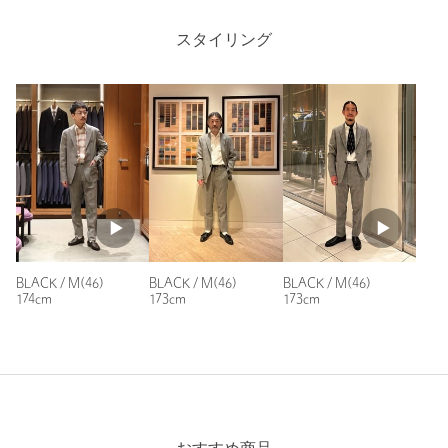
場合は、使用前に必ずご確認ください。
※商品画像は、光の当たり具合やパソコンなどの閲覧環境によ
スタイリング
り、実際の色味と異なって見える場合がございます。あらかじめ
ご了承ください。
※商品の色味の目安は、商品単体の画像をご参照ください。
Length
74cm
店舗へお問い合わせの際は、全国のUNITED ARROWS各店舗ま
で下記の品名/品番をお申し付けください。
品名：T/TORE 22 G/CHK SCR 2B 品番：11214000012
S-M(44)
M(46)
M-L(48)
L(50)
L-XL(52)
X
商品詳細
注文キャンセル
対象商品
BLACK / M(46)
BLACK / M(46)
BLACK / M(46)
Check the recommended size
174cm
173cm
173cm
返品
対象商品
返品等について
Try this item on
裾上げ
対象外商品
裾上げについて
タイプ
MEN
ジャケット / スーツ / セッ
セットアップ ジャ
カテゴリー
|
トアップ
ケット