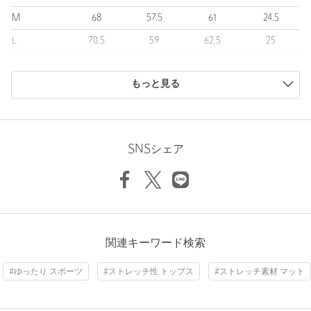
光沢感：なし
M
68
57.5
61
24.5
============================
L
70.5
59
62.5
25
＜NEUTRALWORKS.（ニュートラルワークス.）＞
XL
72
61
64.5
26
「ココロとカラダをニュートラルな状態に整える」をテーマにデ
ザインや機能性の高い商品を提案するブランド。
もっと見る
商品は、独自の採寸方法により採寸されています。
サイズガイドを見る
【注意事項】
※商品に「取り扱い上の注意書き」、「洗濯表示」がございます
場合は、使用前に必ずご確認ください。
SNSシェア
※商品画像は、光の当たり具合やパソコンなどの閲覧環境によ
Sleeve length
25cm
Shoulder width
59cm
り、実際の色味と異なって見える場合がございます。あらかじめ
ご了承ください。
Width
62.5cm
※商品の色味の目安は、商品単体の画像をご参照ください。
店舗へお問い合わせの際は、全国のUNITED ARROWS各店舗ま
で下記の品名/品番をお申し付けください。
関連キーワード検索
品名：N/WORKS KYS STR SSL 品番：11165000003
#ゆったり スポーツ
#ストレッチ性 トップス
#ストレッチ素材 マット
商品詳細