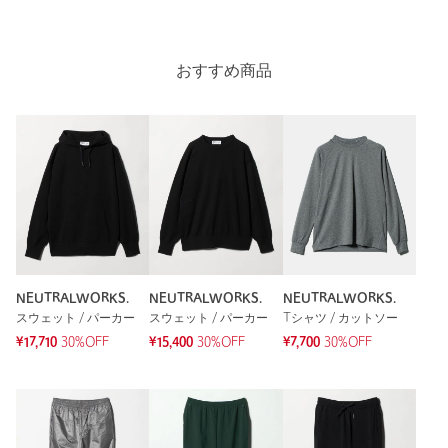
注文キャンセル
対象商品
Length
70.5cm
返品
対象商品
返品等について
おすすめ商品
裾上げ
対象外商品
裾上げについて
M
L
XL
タイプ
MEN
カテゴリー
トップス
|
Tシャツ / カットソー
Check the recommended size
サイズ
M L XL
身生地；複合繊維(ポリエステル)100％ 衿；ポリエ
Try this item on
素材
ステル100％
洗濯表示
手洗い可
洗濯表示について
NEUTRALWORKS.
NEUTRALWORKS.
NEUTRALWORKS.
スウェット / パーカー
スウェット / パーカー
Tシャツ / カットソー
原産国
ベトナム製
¥17,710
30%OFF
¥15,400
30%OFF
¥7,700
30%OFF
商品番号
1116-5-000003