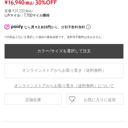
¥
16,940
30
%OFF
(税込)
定価 ¥
24,200
(税込)
UAマイル：
7,700
マイル獲得
なら
月々2,823円
から。分割手数料無料
※分割あと払いを選択した場合の最低金額です。送料等手数料は含みません。
カラー/サイズを選択して注文
オンラインストアからお取り置き（送料無料）
オンラインストアからお取り置き（送料無料）について
お気に入りに追加
店舗在庫