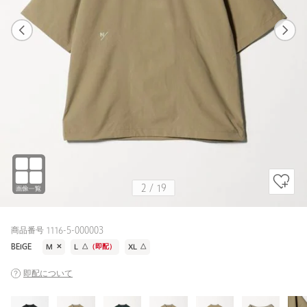
1
19
2
19
BLACK
2
/
19
商品番号 1116-5-000003
BEIGE
M
✕
L
△
（即配）
XL
△
即配について