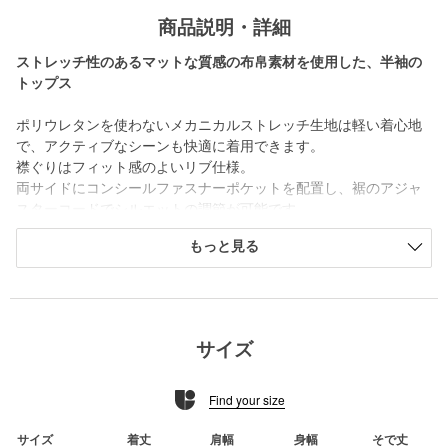
商品説明・詳細
ストレッチ性のあるマットな質感の布帛素材を使用した、半袖の
トップス
ポリウレタンを使わないメカニカルストレッチ生地は軽い着心地
で、アクティブなシーンも快適に着用できます。
襟ぐりはフィット感のよいリブ仕様。
両サイドにコンシールファスナーポケットを配置し、裾のアジャ
スターコードでシルエットの調節が可能です。
右ウエストに夜間の視認性を高めるリフレクターロゴを配置。
もっと見る
ゆったりと着こなせるリラックス感のあるシルエットで、タウン
ユースから軽いランやトレーニングなどのスポーツまで、日常の
さまざまなシーンで活用できるアイテムです。
■メーカー品番：KSU36102 K/CT/GG
サイズ
============================
Find your size
裏地：なし
透け感：なし
伸縮：あり
サイズ
着丈
肩幅
身幅
そで丈