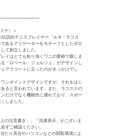
===============
コステ）＞
スの伝説的テニスプレイヤー「ルネ・ラコス
ムであるアリゲーターをモチーフとしたポロ
として創立しました。
プレイはとても粘り強くワニの愛称で親しま
ある「ロベール・ジョルジュ」がデザインし
ウェアでコートに立ったのがきっかけでし
なワンポイントデザインですが、それをはじ
であると言われています。また、ラコステの
インだけでなく機能性に優れており、スポー
起こしました。
い上の注意書き」、「洗濯表示」がございま
に必ずご確認ください。
の当たり具合やパソコンなどの閲覧環境によ