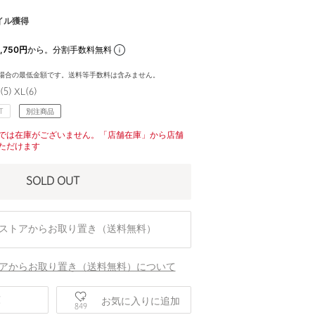
イル獲得
,750円
から。分割手数料無料
場合の最低金額です。送料等手数料は含みません。
(5) XL(6)
T
別注商品
では在庫がございません。「店舗在庫」から店舗
ただけます
SOLD OUT
ストアからお取り置き（送料無料）
アからお取り置き（送料無料）について
庫
お気に入りに追加
849