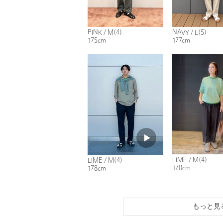
PINK / M(4)
NAVY / L(5)
175cm
177cm
LIME / M(4)
LIME / M(4)
170cm
178cm
もっと見