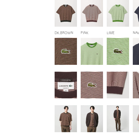
DK.BROWN
PINK
LIME
NA