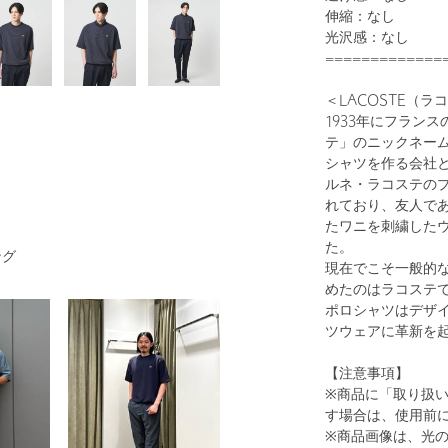
伸縮：なし
光沢感：なし
=============
＜LACOSTE（ラ
1
33
1933年にフラン
テ」のニックネー
シャツを作る会社
ルネ・ラコステの
れており、友人で
たワニを刺繍した
た。
ング
現在でこそ一般的
めたのはラコステ
ポロシャツはデザ
ツウェアに革新を
DK.BROWN
【注意事項】
※商品に「取り扱
す場合は、使用前
※商品画像は、光