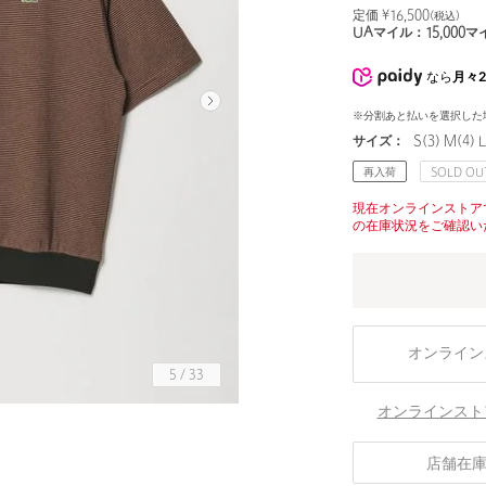
定価 ¥
16,500
(税込)
UAマイル：
15,000
マ
なら
月々2
※分割あと払いを選択した
サイズ：
S(3) M(4) L
再入荷
SOLD OU
現在オンラインストア
の在庫状況をご確認い
オンライン
5
/
33
オンラインスト
店舗在