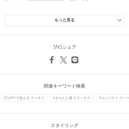
機能性：2WAYストレッチ、撥水
Rise length
25.5cm
============================
Hip
104cm
購入商品のサイズ感
もっと見る
【COMFORT EASY-MODEL】
小さい
0人
0%
ビジネスシーンに相応しく、かつコンフォータブルな素材と仕立
少し小さい
0人
0%
Thickness of thigh
65cm
てでつくられた、成熟したビジネスマンのためのモデル。
ちょうどよい
1人
100%
「実用性・きちんと感のある快適さ・軽快でイージーな着用感」
Inseam length
96cm
少し大きい
0人
0%
SNSシェア
をキーワードに素材・デザイン・仕立てを吟味。
大きい
0人
0%
端正なデザインとコンパクトなシルエット、かつ快適な着心地を
実現させた利便性の高いラインナップです。
普遍的かつスタンダードで端正な印象のテーパードシルエットで
Hem width
38cm
す。
【注意事項】
ニックネーム： ヒデ
関連キーワード検索
※こちらの商品は裾上げのお直しが必要です。
投稿日： 2026年6月26日
)
S-M(44)
M(46)
M-L(48)
L(50)
L-XL(52)
X
※商品に「取り扱い上の注意書き」、「洗濯表示」がございます
#2WAYで使える スッキリ
#きちんと感 スラックス
#コンパクト スー
購入カラー：MD.GRAY
｜
購入サイズ：M-L(48)
場合は、使用前に必ずご確認ください。
※商品画像は、光の当たり具合やパソコンなどの閲覧環境によ
購入商品のサイズ感：
ちょうどよい
り、実際の色味と異なって見える場合がございます。あらかじめ
Check the recommended size
見た目はきちんと見えます。さらっとした素材で夏も履けます
ご了承ください。
し、伸縮するので楽です。
スタイリング
※商品の色味の目安は、商品単体の画像をご参照ください。