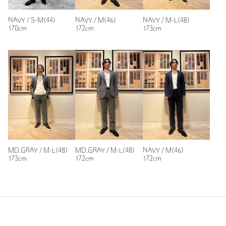
洗濯表示
ドライクリーニング
洗濯表示について
NAVY / S-M(44)
NAVY / M(46)
NAVY / M-L(48)
170cm
172cm
173cm
原産国
インドネシア製
商品番号
1121-1-271006
MD.GRAY / M-L(48)
MD.GRAY / M-L(48)
NAVY / M(46)
173cm
172cm
172cm