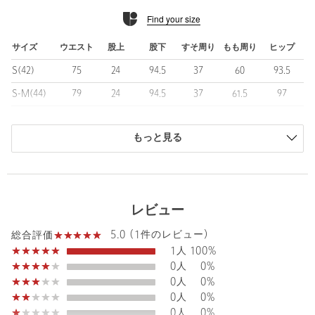
Find your size
■素材
２WAYストレッチのトロピカル素材を使用しています。
ドライなタッチが特徴で、ストレッチ機能により着用感が向上し
サイズ
ウエスト
股上
股下
すそ周り
もも周り
ヒップ
ます。
S(42)
75
24
94.5
37
60
93.5
上質さを損なわない仕上がりで、スーツのようなきちんと感を持
ちながら軽い穿き心地を楽しめます。
S-M(44)
79
24
94.5
37
61.5
97
スラックスの帯にはストレッチインベル芯を使用し、表地の伸度
M(46)
83
24.5
94.5
38
63.5
100.5
に合わせて適度に伸びることで、安心感のあるフィットを実現し
ています。
もっと見る
M-L(48)
87
25.5
96
38
65
104
L(50)
91
25.5
96.5
39
66.5
107.5
■コーディネート
同素材のジャケット(対象品番：11211271005)に、機能に特化した
L-XL(52)
95
26.5
97
39
68.5
111
ニットポロやモックネックニット、カットソーシャツ類を合わせ
レビュー
ることで、コンフォートでイージーなスタイルがおすすめです。
XL(54)
99
26.5
97
39.5
70
114.5
軽さと上品さを兼ね備えた素材により、ビジネススタイルを洗練
商品は、独自の採寸方法により採寸されています。
5.0 (1件のレビュー)
総合評価
された印象にまとめてくれます。
サイズガイドを見る
1人
100%
0人
0%
============================
Waist
87cm
0人
0%
透け感：なし
0人
0%
伸縮 ：あり
0人
0%
光沢感：なし