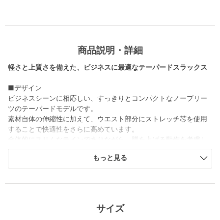
商品説明・詳細
軽さと上質さを備えた、ビジネスに最適なテーパードスラックス
■デザイン
ビジネスシーンに相応しい、すっきりとコンパクトなノープリー
ツのテーパードモデルです。
素材自体の伸縮性に加えて、ウエスト部分にストレッチ芯を使用
することで快適性をさらに高めています。
全体的にスリムなラインでありながら、脚を上げる動作を考慮し
た設計により動きやすく、余計なもたつきが出ない美しい佇まい
もっと見る
を実現しています。
プリーツ ：ノープリーツ
シルエット ：テーパードシルエット
ポケット ：前左右/後左右
サイズ
裏地 ：膝裏あり