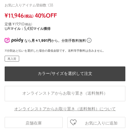
お気に入りアイテム登録数
138
¥
11,946
40
%OFF
(税込)
定価 ¥
19,910
(税込)
UAマイル：
5,430
マイル獲得
なら
月々1,991円
から。分割手数料無料
※分割あと払いを選択した場合の最低金額です。送料等手数料は含みません。
再入荷
カラー/サイズを選択して注文
オンラインストアからお取り置き（送料無料）
オンラインストアからお取り置き（送料無料）について
お気に入りに追加
店舗在庫