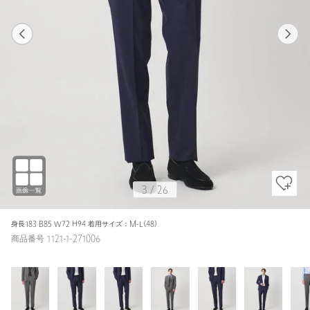
1
26
3
26
NAVY / M-L(48)
MD.GRAY
173cm
3
/
26
身長183 B85 W72 H94 着用サイズ：M-L(48)
商品番号 1121-1-271006