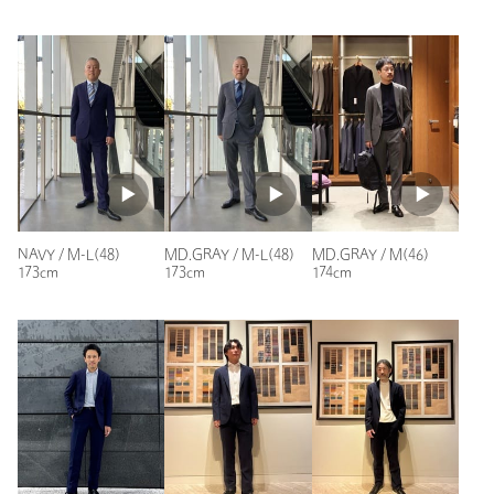
Try this item on
トップスにポロシャツなどを合わせてオフィスカジュアルに活
躍しそうです。
店舗へお問い合わせの際は、全国のUNITED ARROWS各店舗ま
で下記の品名/品番をお申し付けください。
性別：
男性
品名：〇UA C/E 14 2WAY TRO NP 品番：11211271006
年代：
50代前半
身長：
174cm
商品詳細
普段の着用サイズ：
L
1人が参考になったと回答
注文キャンセル
対象商品
参考になった
返品
対象商品
返品等について
NAVY / M-L(48)
MD.GRAY / M-L(48)
MD.GRAY / M(46)
173cm
173cm
174cm
裾上げ
対象商品
裾上げについて
タイプ
MEN
※レビューは、個人の主観による感想・体感によるもので、商品の効果や性
ジャケット / スーツ / セット
セットアップ パ
カテゴリー
|
能を保証するものではありません。
アップ
ンツ
S(42) S-M(44) M(46) M-L(48) L(50) L-XL(52)
サイズ
XL(54)
もっと見る
表生地；ウール50％ ポリエステル45％ ポリウレタ
素材
ン5％ 裏生地；キュプラ100％