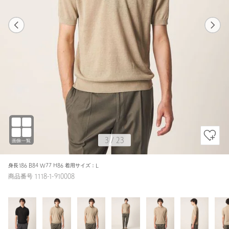
1
23
3
23
BEIGE / S
BLACK
174cm
3
/
23
身長186 B84 W77 H86 着用サイズ：L
商品番号 1118-1-910008