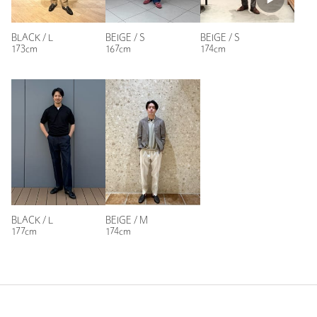
性別：
男性
年代：
50代前半
BLACK / L
BEIGE / S
BEIGE / S
173cm
167cm
174cm
身長：
178cm
普段の着用サイズ：
L
参考になった
ニックネーム： コニコニ
投稿日： 2026年6月30日
BLACK / L
BEIGE / M
177cm
174cm
購入カラー：BLACK
｜
購入サイズ：S
購入商品のサイズ感：
ちょうどよい
透け感と襟の部分がお洒落だと思って購入しました。
色違いのベージュもトライしたのですが、僕には少しあわなく
て断念さました。