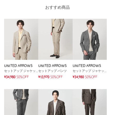
性別：
男性
おすすめ商品
年代：
60代～
身長：
163cm
普段の着用サイズ：
S
参考になった
※レビューは、個人の主観による感想・体感によるもので、商品の効果や性
UNITED ARROWS
UNITED ARROWS
UNITED ARROWS
能を保証するものではありません。
セットアップ ジャケット
セットアップ パンツ
セットアップ ジャケット
¥34,980
50%OFF
¥13,970
50%OFF
¥34,980
50%OFF
もっと見る