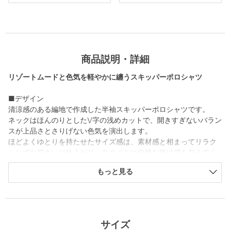
商品説明・詳細
リゾートムードと色気を軽やかに纏うスキッパーポロシャツ
■デザイン
清涼感のある編地で作成した半袖スキッパーポロシャツです。
ネックはほんのりとしたV字の浅めカットで、開きすぎないバラン
スが上品さとさりげない色気を演出します。
ほどよくゆとりを持たせたサイズ感は、素材感と相まってリラク
シングな佇まいに仕上がり、スタイルに自然な抜け感を与えてく
れる一枚です。
もっと見る
ベーシックでありながら、今シーズンらしいリゾートムードを感
じさせるデザインです。
■素材
イタリアメーカーのリネンとコットンを交織した糸を使用し、天
サイズ
竺編みで仕立てています。