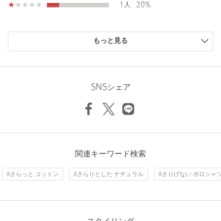
1人
20%
【注意事項】
※商品に「取り扱い上の注意書き」、「洗濯表示」がございます
場合は、使用前に必ずご確認ください。
購入商品のサイズ感
※商品画像は、光の当たり具合やパソコンなどの閲覧環境によ
もっと見る
り、実際の色味と異なって見える場合がございます。あらかじめ
小さい
0人
0%
ご了承ください。
少し小さい
0人
0%
※商品の色味の目安は、商品単体の画像をご参照ください。
ちょうどよい
5人
100%
Length
65.5cm
少し大きい
0人
0%
SNSシェア
店舗へお問い合わせの際は、全国のUNITED ARROWS各店舗ま
大きい
0人
0%
で下記の品名/品番をお申し付けください。
品名：□UA LI/CTN SKPR PL 品番：11181910008
S
M
L
XL
商品詳細
ニックネーム： ともぴ
関連キーワード検索
Check the recommended size
注文キャンセル
対象商品
投稿日： 2026年7月3日
#さらっと コットン
#さらりとした ナチュラル
#さりげない ポロシャ
購入カラー：BLACK
｜
購入サイズ：M
返品
対象商品
返品等について
Try this item on
購入商品のサイズ感：
ちょうどよい
裾上げ
対象外商品
裾上げについて
色違いのベージュが気に入り、こちらも買いました。間違いな
タイプ
MEN
い品物です。