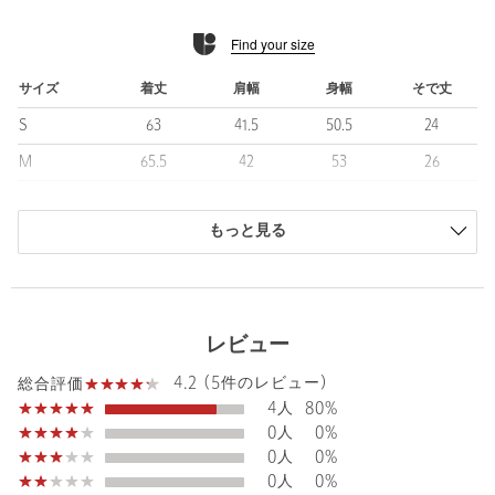
リネン特有のナチュラルで清涼感のある表情に、透け感のある編
Find your size
地が加わり、ファッション性とリゾート感を高めています。
ドライでさらっとしたタッチが心地よく、フェード感のある色合
いも魅力のひとつです。
サイズ
着丈
肩幅
身幅
そで丈
軽やかさと上品さを併せ持つ、春夏に映える素材に仕上がってい
S
63
41.5
50.5
24
ます。
M
65.5
42
53
26
■コーディネート
L
65.5
44
54
26
セットアップや、軽い羽織もののインナーとしてはもちろん、単
品使いでリラックスしたニットスタイルにもおすすめです。
もっと見る
XL
66
44.5
55
26
白Tシャツの上に重ねた際にインナーがさりげなく透けることで、
商品は、独自の採寸方法により採寸されています。
色気のあるレイヤードを楽しめます。
サイズガイドを見る
上品さを保ちながら、春夏らしいリゾートムードを演出できる、
大人のためのスキッパーポロシャツです。
レビュー
============================
Sleeve length
26cm
4.2 (5件のレビュー)
Shoulder width
42cm
総合評価
裏地：なし
4人
80%
透け感：あり
Width
53cm
0人
0%
光沢感：ややあり
0人
0%
============================
0人
0%