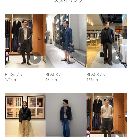
スタイリング
カテゴリー
トップス
|
ポロシャツ
性別：
男性
サイズ
S M L XL
年代：
30代後半
身長：
170cm
素材
リネン64％ コットン36％
普段の着用サイズ：
M
洗濯表示
洗濯機洗い可
洗濯表示について
参考になった
原産国
ベトナム製
商品番号
1118-1-910008
BEIGE / S
BLACK / L
BLACK / S
174cm
173cm
166cm
ニックネーム： 汗かき
投稿日： 2026年7月1日
購入カラー：BLACK
｜
購入サイズ：L
購入商品のサイズ感：
ちょうどよい
リネンが入っているので涼しく感じました。
オフィスカジュアルにも使えそうです。
サイズはちょうど良かったです。