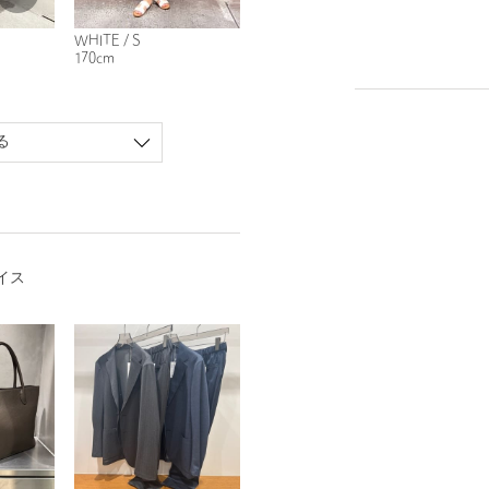
WHITE / S
170cm
る
イス