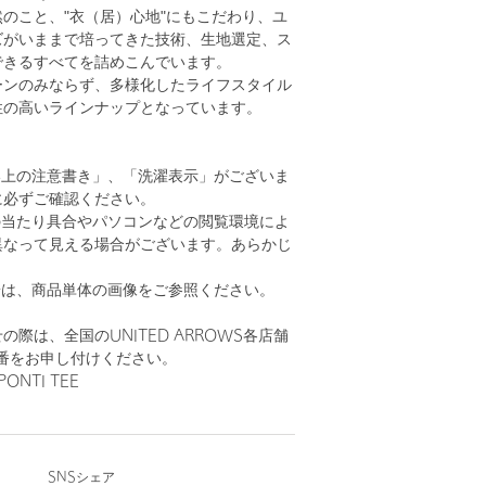
のこと、"衣（居）心地"にもこだわり、ユ
ズがいままで培ってきた技術、生地選定、ス
できるすべてを詰めこんでいます。
ーンのみならず、多様化したライフスタイル
性の高いラインナップとなっています。
い上の注意書き」、「洗濯表示」がございま
に必ずご確認ください。
の当たり具合やパソコンなどの閲覧環境によ
異なって見える場合がございます。あらかじ
。
安は、商品単体の画像をご参照ください。
際は、全国のUNITED ARROWS各店舗
番をお申し付けください。
ONTI TEE
SNSシェア