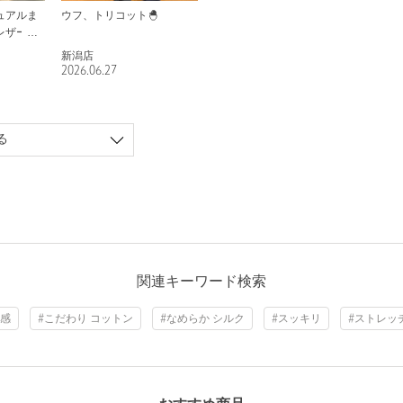
ュアルま
ウフ、トリコット🐣
レザート
新潟店
2026.06.27
る
関連キーワード検索
と感
#こだわり コットン
#なめらか シルク
#スッキリ
#ストレッ