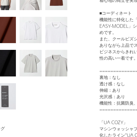
着心地の両立を実
■コーディネート
機能性に特化した「U
EASY-MODE
めです。
1
39
また、クールビズ
ありながら上品で
ビジネスからきれ
性の高い一着です
=============
裏地：なし
透け感：なし
伸縮：あり
光沢感：あり
WHITE
機能性：抗菌防臭
=============
「UA COZY」
ング
マシンウォッシャ
化したライン“UA C