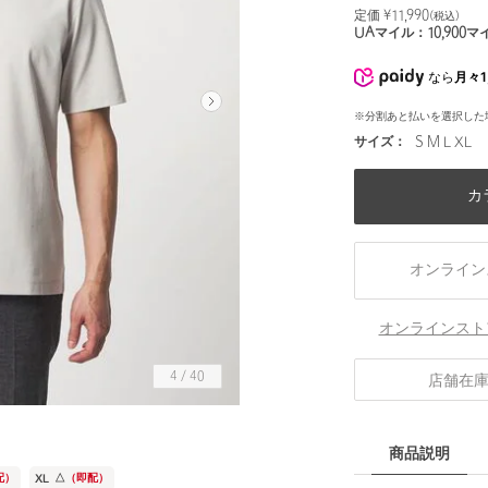
定価 ¥
11,990
(税込)
UAマイル：
10,900
マ
なら
月々1
※分割あと払いを選択した
サイズ：
S M L XL
カ
オンライン
オンラインスト
4
/
40
店舗在
身長180 B92 W76 H90 着用サイズ：L
商品説明
配）
XL
△
（即配）