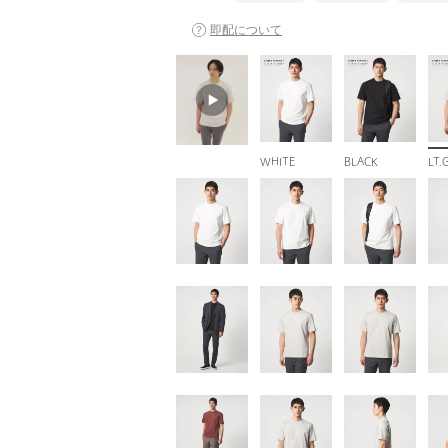
即配について
WHITE
BLACK
LT.