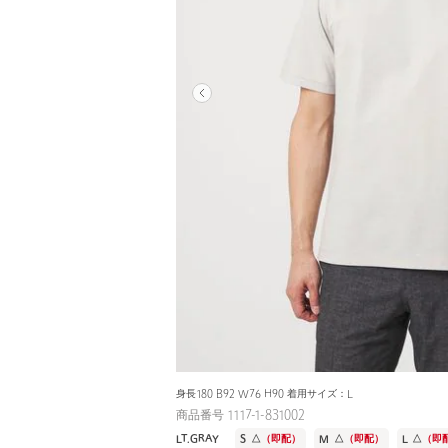
身長180 B92 W76 H90 着用サイズ：L
商品番号 1117-1-831002
LT.GRAY
S
△
（即配）
M
△
（即配）
L
△
（即