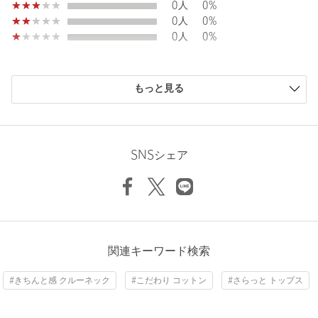
0人
0%
Width
54.5cm
0人
0%
「UA COZY」
0人
0%
マシンウォッシャブルをはじめ、ストレッチなどの機能性に特化
したライン“UA COZY”。
着心地の良さは当然のこと、"衣（居）心地"にもこだわり、ユナ
購入商品のサイズ感
イテッドアローズがいままで培ってきた技術、生地選定、スタイ
もっと見る
ル提案など今できるすべてを詰めこんでいます。
小さい
0人
0%
従来のビジネスシーンのみならず、多様化したライフスタイルに
少し小さい
0人
0%
寄り添った利便性の高いラインナップとなっています。
ちょうどよい
2人
100%
少し大きい
0人
0%
SNSシェア
【注意事項】
大きい
0人
0%
Length
67.5cm
※商品に「取り扱い上の注意書き」、「洗濯表示」がございます
場合は、使用前に必ずご確認ください。
※商品画像は、光の当たり具合やパソコンなどの閲覧環境によ
り、実際の色味と異なって見える場合がございます。あらかじめ
S
M
L
XL
XXL
ご了承ください。
※商品の色味の目安は、商品単体の画像をご参照ください。
ニックネーム： ウッタ
関連キーワード検索
投稿日： 2026年6月22日
店舗へお問い合わせの際は、全国のUNITED ARROWS各店舗ま
Check the recommended size
#きちんと感 クルーネック
#こだわり コットン
#さらっと トップス
購入カラー：MOCA
｜
購入サイズ：M
で下記の品名/品番をお申し付けください。
品名：UACOZY CTN/PE BDR M/N
購入商品のサイズ感：
ちょうどよい
Try this item on