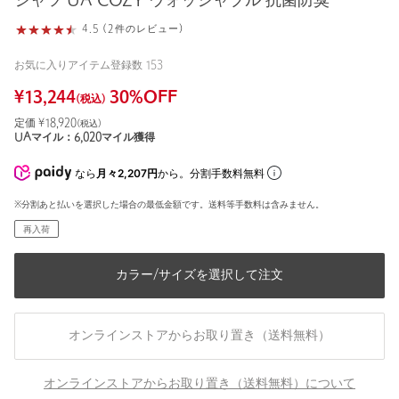
シャツ UA COZY ウォッシャブル 抗菌防臭
4.5 (2件のレビュー)
お気に入りアイテム登録数
153
¥
13,244
30
%OFF
(税込)
定価 ¥
18,920
(税込)
UAマイル：
6,020
マイル獲得
なら
月々2,207円
から。分割手数料無料
※分割あと払いを選択した場合の最低金額です。送料等手数料は含みません。
再入荷
カラー/サイズを選択して注文
オンラインストアからお取り置き（送料無料）
オンラインストアからお取り置き（送料無料）について