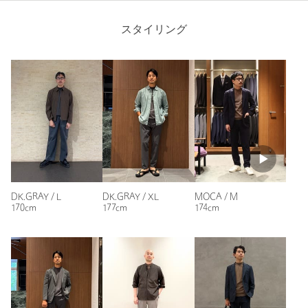
品番：11181910004
以前に色違いを購入して気に入っていたので
再度購入しました
スタイリング
商品詳細
性別：
男性
年代：
60代～
注文キャンセル
対象商品
身長：
168cm
返品
対象商品
返品等について
普段の着用サイズ：
M
裾上げ
対象外商品
裾上げについて
参考になった
タイプ
MEN
カテゴリー
トップス
|
Tシャツ / カットソー
サイズ
S M L XL XXL
DK.GRAY / L
DK.GRAY / XL
MOCA / M
170cm
177cm
174cm
素材
コットン61％ ポリエステル39％
ニックネーム： つっくん
投稿日： 2026年6月7日
洗濯表示
洗濯機洗い可
洗濯表示について
購入カラー：DK.GRAY
｜
購入サイズ：XL
原産国
ベトナム製
購入商品のサイズ感：
ちょうどよい
商品番号
1118-1-910004
来年還暦、別府市のおしゃれ番長