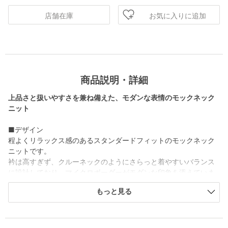
お気に入りに追加
店舗在庫
商品説明・詳細
上品さと扱いやすさを兼ね備えた、モダンな表情のモックネック
ニット
■デザイン
程よくリラックス感のあるスタンダードフィットのモックネック
ニットです。
衿は高すぎず、クルーネックのようにさらっと着やすいバランス
に設計しており、マイクロボーダーがモダンな印象を添えていま
す。首元がきれいに整うため、コーディネートが簡潔にまとま
もっと見る
り、日常の装いに取り入れやすいのも魅力です。
きちんと感がありながらも堅くなりすぎず、大人のためのトップ
スやインナーとして幅広く活躍します。