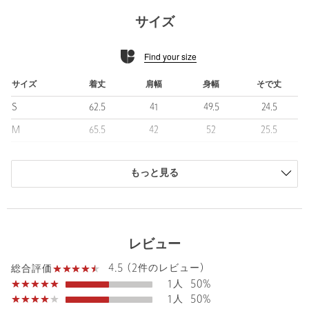
■素材
サイズ
ウォッシャブルと抗菌防臭の機能性に特化した洗えるニットシリ
ーズです。
Find your size
表糸にはコットン糸、裏糸には軽さと適度な伸びのあるポリエス
テル糸を使用して編み分け、快適な着心地を実現しています。
汗によるべたつきが軽減され、清涼感のある快適な着用感を保て
サイズ
着丈
肩幅
身幅
そで丈
る点も魅力です。
S
62.5
41
49.5
24.5
■コーディネート
M
65.5
42
52
25.5
機能性に特化した「UA COZY」シリーズのセットアップをはじ
L
67.5
43
54.5
26.5
め、ジャケットや軽い羽織りのインナーとして幅広いスタイルに
取り入れられます。
もっと見る
XL
67.5
45
55
27
シンプルながら上品にまとまり、オン・オフ問わず着用できる汎
XXL
69
47
58
29.5
用性の高い一着です。
商品は、独自の採寸方法により採寸されています。
============================
サイズガイドを見る
レビュー
裏地：なし
透け感：ややあり
4.5 (2件のレビュー)
総合評価
光沢感：ややあり
1人
50%
機能性：ウォッシャブル、抗菌防臭
Sleeve length
26.5cm
Shoulder width
43cm
1人
50%
============================