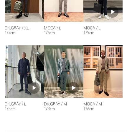
抜群な着心地で、大満足です。
性別：
女性
年代：
50代後半
DK.GRAY / XL
MOCA / L
MOCA / L
身長：
182cm
177cm
175cm
179cm
普段の着用サイズ：
XL～
参考になった
※レビューは、個人の主観による感想・体感によるもので、商品の効果や性
能を保証するものではありません。
DK.GRAY / L
DK.GRAY / M
MOCA / M
もっと見る
173cm
173cm
176cm