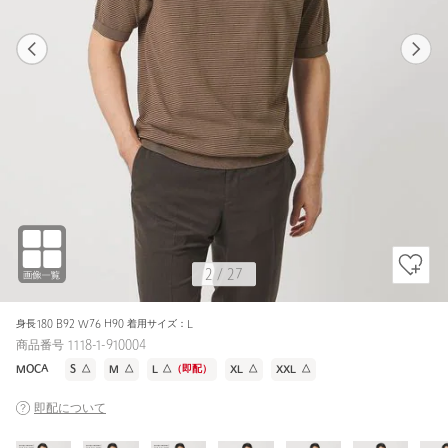
1
27
2
27
DK.GRAY / L
DK.GRAY
170cm
2
/
27
身長180 B92 W76 H90 着用サイズ：L
商品番号 1118-1-910004
MOCA
S
△
M
△
L
△
（即配）
XL
△
XXL
△
即配について