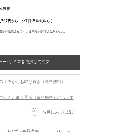
ル獲得
,797円
から。分割手数料無料
場合の最低金額です。送料等手数料は含みません。
ラー/サイズを選択して注文
ストアからお取り置き（送料無料）
アからお取り置き（送料無料）について
庫
お気に入りに追加
136
身長181 B92 W76 H92 着用サイズ：L
サイズ・商品詳細
レビュー