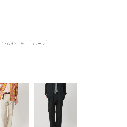
#さらりとした
#ウール