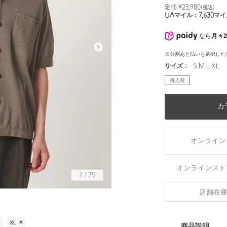
定価 ¥
23,980
(税込)
UAマイル：
7,630
マイ
なら
月々2
※分割あと払いを選択した
サイズ：
S M L XL
再入荷
カ
オンライン
オンラインスト
2
/
25
店舗在
身長181 B92 W76 H92 着用サイズ：L
）
XL
✕
商品説明