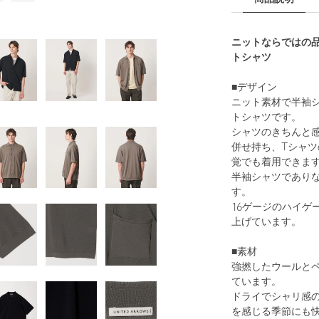
ニットならではの
トシャツ
■デザイン
ニット素材で半袖
トシャツです。
シャツのきちんと
併せ持ち、Tシャ
覚でも着用できま
半袖シャツであり
す。
16ゲージのハイゲ
上げています。
■素材
強撚したウールと
ています。
ドライでシャリ感
を感じる季節にも