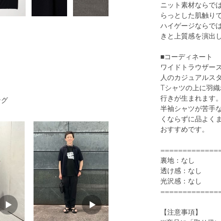
ニット素材ならで
らっとした肌触り
ハイゲージならで
きと上質感を演出
■コーディネート
1
25
ワイドトラウザー
人のカジュアルス
Tシャツの上に羽
行きが生まれます
ング
半袖シャツが苦手
くならずに品よく
おすすめです。
=============
裏地：なし
BLACK
透け感：なし
光沢感：なし
=============
【注意事項】