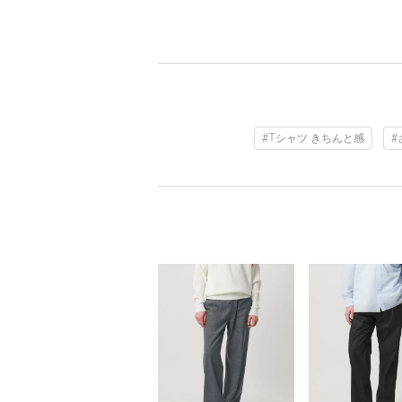
#Tシャツ きちんと感
#