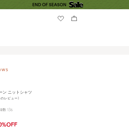
ーン ニットシャツ
1件のレビュー)
録数
136
0
%OFF