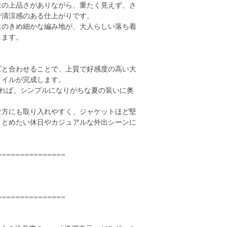
はの上品さがありながら、重たく見えず、さ
で清涼感のある仕上がりです。
はのきめ細かな編み地が、大人らしい落ち着
します。
ズと合わせることで、上質で好感度の高い大
タイルが完成します。
織れば、シンプルになりがちな夏の装いに奥
。
な方にも取り入れやすく、ジャケットほど堅
まとめたい休日やカジュアルな外出シーンに
===============
===============