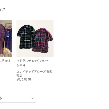
イス
柄deオ
マドラスチェックのシャツ
が気分
ユナイテッドアローズ 有楽
町店
2026.06.18
る