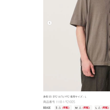
身長181 B92 W76 H92 着用サイズ：L
商品番号 1118-1-921005
BEIGE
S
△
（即配）
M
△
（即配）
L
△
（即配