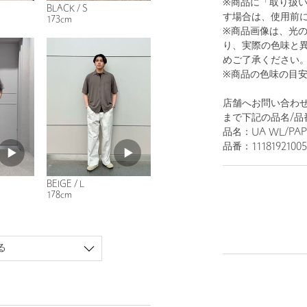
※商品に「取り扱
BLACK / S
す場合は、使用前
173cm
※商品画像は、光
り、実際の色味と
めご了承ください
※商品の色味の目
店舗へお問い合わせの
まで下記の品名/品
品名：UA WL/PAPE
品番：11181921005
BEIGE / L
178cm
る