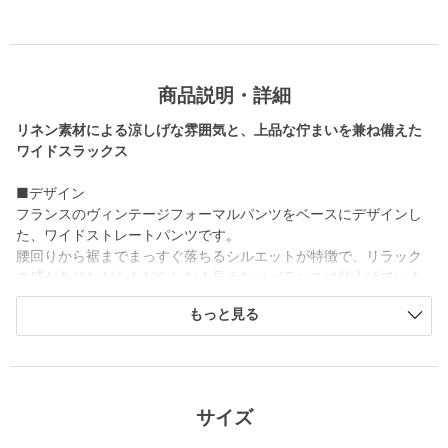
商品説明・詳細
リネン素材による涼しげな雰囲気と、上品な佇まいを兼ね備えた
ワイドスラックス
■デザイン
フランスのヴィンテージフォーマルパンツをベースにデザインし
た、ワイドストレートパンツです。
腰回りから裾までまっすぐ落ちるシルエットが特徴で、リラック
ス感がありながらもだらしなく見えないバランスに仕上げていま
す。
もっと見る
ウエストはサイドアジャスト仕様となっており、ベルトレスでも
着用できるため、クラシックで大人らしい佇まいを演出します。
ヴィンテージ由来のディテールが、シンプルな中にも奥行きのあ
る表情を生み出しています。
サイズ
■素材
素材にはリネン100％を使用しています。