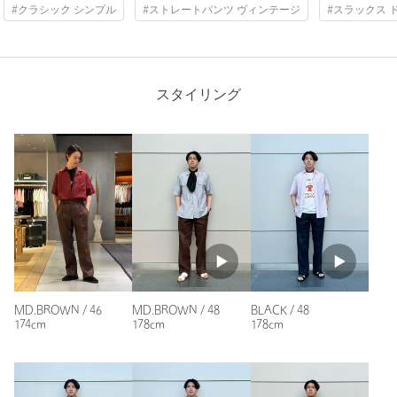
#クラシック シンプル
#ストレートパンツ ヴィンテージ
#スラックス 
＜SOVEREIGN（ソブリン）＞
Thickness of thigh
66cm
現代的で良質なものを追求し、10年後もワードローブにあり続
け、社会性と社交性を担保する、信頼できるプロダクトを提案し
Inseam length
77.5cm
ます。
スタイリング
丁寧で誠実なもの作りからくる佇まいと、厳選した良質な素材や
アイテム１つ１つに適した生産背景、物の特性を活かした雰囲気
などを大切にし、こだわりを持ち続ける。
Hem width
49cm
クラシックとニューコンテンポラリーを軸にした、現代における
超専門十貨店のような品揃えでありたいと考えます。
【注意事項】
44
46
48
50
52
※商品に「取り扱い上の注意書き」、「洗濯表示」がございます
場合は、使用前に必ずご確認ください。
※商品画像は、光の当たり具合やパソコンなどの閲覧環境によ
り、実際の色味と異なって見える場合がございます。あらかじめ
Check the recommended size
ご了承ください。
MD.BROWN / 46
BLACK / 48
MD.BROWN / 48
174cm
178cm
178cm
※商品の色味の目安は、商品単体の画像をご参照ください。
Try this item on
店舗へお問い合わせの際は、全国のUNITED ARROWS各店舗ま
で下記の品名/品番をお申し付けください。