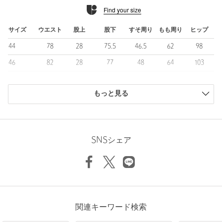
Find your size
リネンならではの自然なムラ感とドライな風合いが魅力で、見た
目にも涼しげな印象を与えます。
春夏シーズンでも快適な穿き心地です。
サイズ
ウエスト
股上
股下
すそ周り
もも周り
ヒップ
穿き込むほどに柔らかく馴染み、素材の表情の変化を楽しめる点
44
78
28
75.5
46.5
62
98
もリネンならではの魅力です。
46
82
28
77
48
64
103
■コーディネート
48
85
28.5
77.5
49
66
106
リネンシャツやバンドカラーシャツと合わせることで、フレンチ
ヴィンテージの雰囲気を活かした上品なスタイルが完成します。
もっと見る
50
88
29.5
79.5
50
69
111
Tシャツや軽めのニットと合わせれば、程よく力の抜けた大人のカ
52
92
30
80
51
71
115
ジュアルスタイルにも対応します。
足元はレザーシューズやローファーを選ぶことで、ワイドシルエ
商品は、独自の採寸方法により採寸されています。
ットでも全体が引き締まり、洗練された装いをお楽しみいただけ
サイズガイドを見る
SNSシェア
ます。
Waist
85cm
============================
裏地：なし
透け感：なし
伸縮：なし
Rise length
28.5cm
光沢感：なし
関連キーワード検索
Hip
106cm
============================