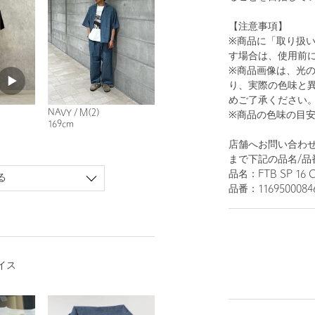
【注意事項】
※商品に「取り扱
す場合は、使用前
※商品画像は、光
り、実際の色味と
めご了承ください
NAVY / M(2)
※商品の色味の目
169cm
店舗へお問い合わせの
まで下記の品名/品
品名：FTB SP 16 
る
品番：1169500084
イス