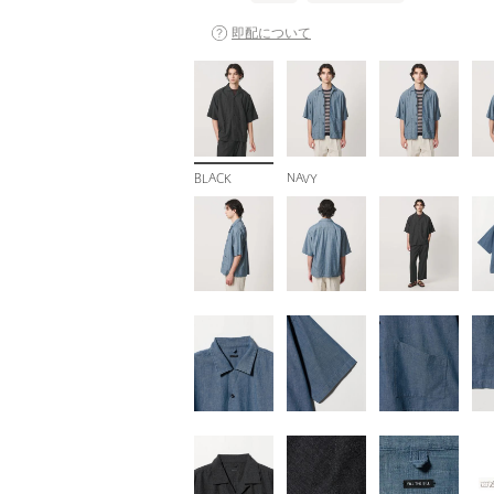
即配について
BLACK
NAVY