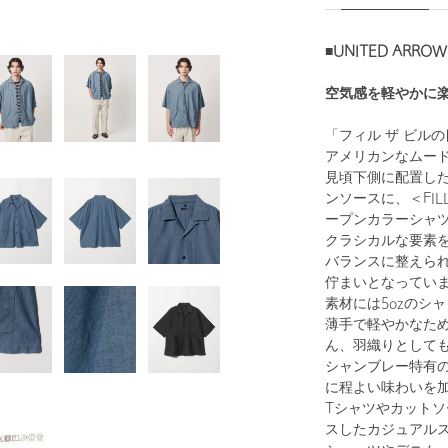
■UNITED ARR
空気感を軽やかに
「フィル ザ ビルの
アメリカンなムー
見頃下側に配置し
ンソースに、＜FIL
ープンカラーシャ
クラシカルな要素
バランスに整えら
佇まいとなってい
素材には5ozのシ
薄手で軽やかなた
ん、羽織りとして
シャンブレー特有
に程よい味わいを
Tシャツやカット
スしたカジュアル