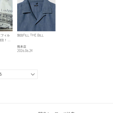
L（フィル
別注FILL THE BILL
別注！リ
ャツ！
熊本店
2026.06.24
る