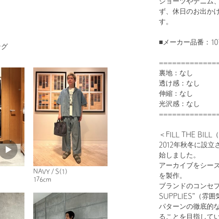
ショーツやデニム
ず、休日のお出か
す。
■メーカー品番：107-
ング
1
22
=============
裏地：なし
透け感：なし
伸縮：なし
光沢感：なし
=============
＜FILL THE BI
2012年秋冬に設
始しました。
BLACK
アーカイブをシー
NAVY / S(1)
を製作。
176cm
ブランドのコンセプトは
SUPPLIES”
パターンの徹底的
ることを目指して