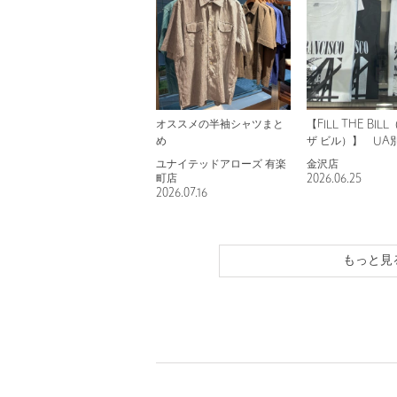
オススメの半袖シャツまと
【FILL THE BIL
め
ザ ビル）】 UA
アルなフォトTシ
ユナイテッドアローズ 有楽
金沢店
町店
2026.06.25
2026.07.16
もっと見