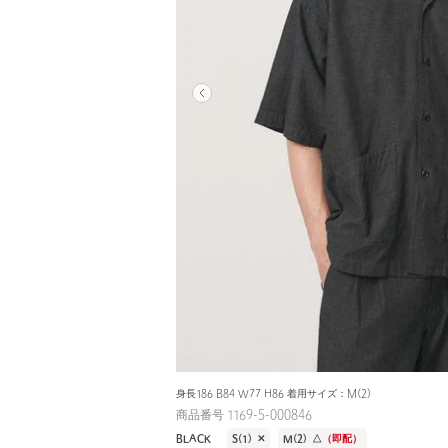
身長186 B84 W77 H86 着用サイズ：M(2)
商品番号 1169-5-000846
BLACK
S(1)
✕
M(2)
△
（即配）