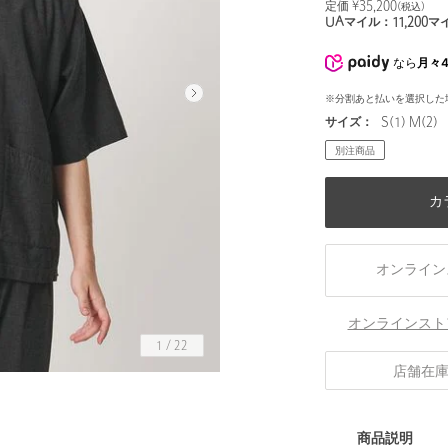
定価 ¥
35,200
(税込)
UAマイル：
11,200
マ
なら
月々4
※分割あと払いを選択した
サイズ：
S(1) M(2)
別注商品
カ
オンライン
オンラインスト
1
/
22
店舗在
身長186 B84 W77 H86 着用サイズ：M(2)
商品説明