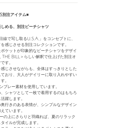
OWS別注アイテム■
楽しめる、別注ビーチシャツ
目線で写し取るU.S.A.」をコンセプトに、
ドを感じさせる別注コレクションです。
たポケットが印象的なビーチシャツをデザイ
L THE BILL＞らしい解釈で仕上げた別注オ
ツです。
を感じさせながらも、全体はすっきりとした
れており、大人がデイリーに取り入れやすい
ます。
ャンブレー素材を使用しています。
め、シャツとして一枚で着用するのはもちろ
も活躍します。
の奥行きのある表情が、シンプルなデザイン
加えています。
ソーの上にさらりと羽織れば、夏のリラック
スタイルが完成します。