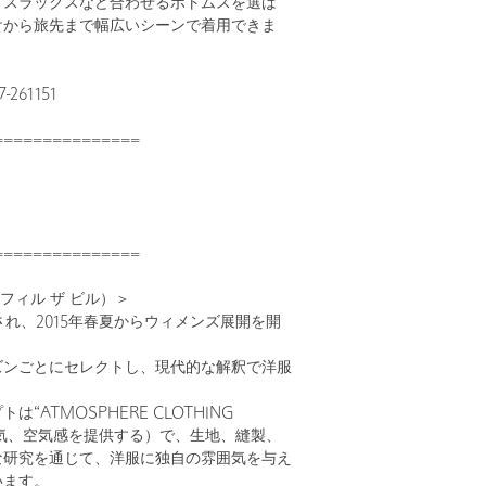
、スラックスなど合わせるボトムスを選ば
けから旅先まで幅広いシーンで着用できま
261151
===============
===============
LL（フィル ザ ビル）＞
立され、2015年春夏からウィメンズ展開を開
ズンごとにセレクトし、現代的な解釈で洋服
“ATMOSPHERE CLOTHING
（雰囲気、空気感を提供する）で、生地、縫製、
な研究を通じて、洋服に独自の雰囲気を与え
います。