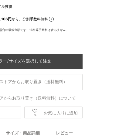
イル獲得
,106円
から。分割手数料無料
場合の最低金額です。送料等手数料は含みません。
ラー/サイズを選択して注文
ストアからお取り置き（送料無料）
アからお取り置き（送料無料）について
庫
お気に入りに追加
74
身長186 B84 W77 H86 着用サイズ：M(
サイズ・商品詳細
レビュー