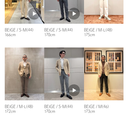
※商品の色味の目安は、商品単体の画像をご参照ください。
店舗へお問い合わせの際は、全国のUNITED ARROWS各店舗ま
で下記の品名/品番をお申し付けください。
品名：〇UA C/E SFT KNK S2B
BEIGE / S-M(44)
BEIGE / S-M(44)
BEIGE / M-L(48)
品番：11221102006
166cm
170cm
175cm
商品詳細
注文キャンセル
対象商品
返品
対象商品
返品等について
裾上げ
対象外商品
裾上げについて
タイプ
MEN
BEIGE / M-L(48)
BEIGE / S-M(44)
BEIGE / M(46)
ジャケット / スーツ / セット
テーラードジャケ
カテゴリー
|
172cm
170cm
173cm
アップ
ット
S(42) S-M(44) M(46) M-L(48) L(50) L-XL(52)
サイズ
XL(54)