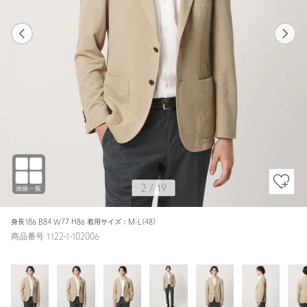
1
19
2
19
BEIGE / S-M(44)
BEIGE
160cm
2
/
19
身長186 B84 W77 H86 着用サイズ：M-L(48)
商品番号 1122-1-102006