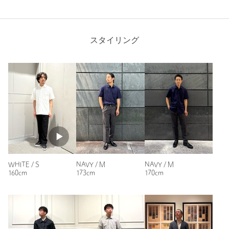
============================
「UA COZY」
マシンウォッシャブルをはじめ、ストレッチなどの機能性に特化
スタイリング
したライン“UA COZY”。
Length
72cm
着心地の良さは当然のこと、""衣（居）心地""にもこだわり、ユナ
イテッドアローズがいままで培ってきた技術、生地選定、スタイ
ル提案など今できるすべてを詰めこんでいます。
従来のビジネスシーンのみならず、多様化したライフスタイルに
S
M
L
XL
寄り添った利便性の高いラインナップとなっています。
【注意事項】
※商品に「取り扱い上の注意書き」、「洗濯表示」がございます
Check the recommended size
場合は、使用前に必ずご確認ください。
※商品画像は、光の当たり具合やパソコンなどの閲覧環境によ
Try this item on
り、実際の色味と異なって見える場合がございます。あらかじめ
WHITE / S
NAVY / M
NAVY / M
160cm
170cm
173cm
ご了承ください。
※商品の色味の目安は、商品単体の画像をご参照ください。
店舗へお問い合わせの際は、全国のUNITED ARROWS各店舗ま
で下記の品名/品番をお申し付けください。
品名：UACOZY BOIL REG