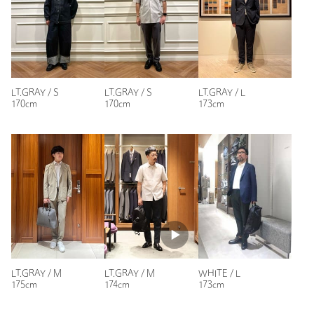
品番：11161411008
商品詳細
注文キャンセル
対象商品
LT.GRAY / S
LT.GRAY / S
LT.GRAY / L
170cm
170cm
173cm
返品
対象商品
返品等について
裾上げ
対象外商品
裾上げについて
タイプ
MEN
カテゴリー
トップス
|
シャツ / ブラウス
サイズ
S M L XL
素材
ポリエステル81％ 複合繊維(ポリエステル)19％
洗濯表示
洗濯機洗い可
洗濯表示について
LT.GRAY / M
LT.GRAY / M
WHITE / L
原産国
中国製
175cm
174cm
173cm
商品番号
1116-1-411008