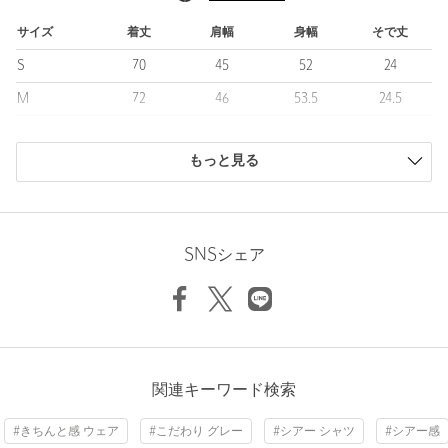
ハリとコシがあり肌離れがよく、暑い季節でも快適に過ごせま
す。
サイズ
着丈
肩幅
身幅
そで丈
ヨコストレッチ性と撥水性に加え、通気性を備えており、日常動
S
70
45
52
24
作のしやすさと実用性を兼ね備えた機能素材に仕上げています。
M
72
46
53.5
24.5
■コーディネート
L
74
47.5
55.5
25.5
同シリーズ「UA COZY」のセットアップのインナーとして合わせ
ることで、統一感のある洗練されたビジネススタイルが完成しま
もっと見る
XL
75.5
48.5
57
26
す。
商品は、独自の採寸方法により採寸されています。
一枚で着用すれば、クールビズ期間のシャツスタイルとしても活
サイズガイドを見る
躍します。
スラックスと合わせたオフィスカジュアルから、きれいめなパン
SNSシェア
ツを合わせた大人の軽快な夏スタイルまで、幅広いシーンで快適
に着用できる汎用性の高いアイテムです。
Sleeve length
24.5cm
Shoulder width
46cm
============================
Width
53.5cm
裏地 ：なし
透け感：あり（WHITE、LT.GRAY）
伸縮 ：あり
関連キーワード検索
光沢感：ややあり
機能性：ヨコストレッチ、撥水
#きちんと感 ウェア
#こだわり グレー
#シアー シャツ
#シアー感