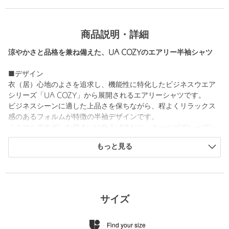
商品説明・詳細
涼やかさと品格を兼ね備えた、UA COZYのエアリー半袖シャツ
■デザイン
衣（居）心地のよさを追求し、機能性に特化したビジネスウエア
シリーズ「UA COZY」から展開されるエアリーシャツです。
ビジネスシーンに適した上品さを保ちながら、程よくリラックス
感のあるフォルムが特徴の半袖デザインです。
ミニマルでモダンな佇まいに仕上げており、クールビズシーズン
でもきちんと感を損なわずに着用できます。
もっと見る
軽やかな着心地で、長時間の着用でも快適さを感じられる一着で
す。
■素材
強撚糸を使用することで、シャリっとしたドライタッチな肌触り
サイズ
を実現しています。
軽快で、薄く、上品なシアー感があり、見た目にも清涼感のある
Find your size
表情が特徴です。