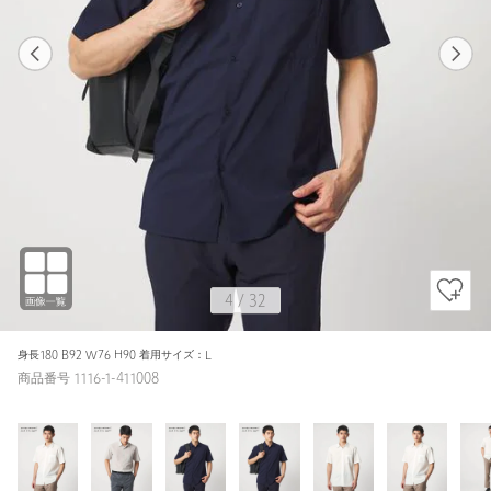
1
32
4
32
WHITE / S
WHITE
160cm
4
/
32
身長180 B92 W76 H90 着用サイズ：L
商品番号 1116-1-411008