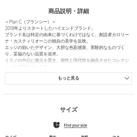
商品説明・詳細
＜Plan C（プランシー）＞
2018年よりスタートしたハイエンドブランド。
ブランド名は特定の由来に基づくわけではなく、創設者カロリー
ナ・カスティリオーニの独自の美学を反映。
エッジの効いたデザイン、大胆な色彩感覚、実験的なものづく
り、妥協のない品質を追求。
ミラノの中心に拠点を置き、個性と現代性を融合させたコレクシ
ョンを展開しています。
もっと見る
■メーカー品番：374-61241005
============================
裏地：なし
透け感：なし
サイズ
伸縮：なし
光沢感：なし
Find your size
============================