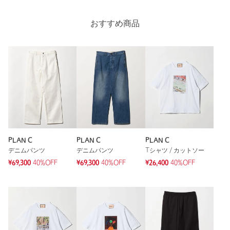
カテゴリー
トップス
|
Tシャツ / カットソー
Length
70cm
おすすめ商品
サイズ
S M L
素材
綿100％
S
M
L
洗濯表示
手洗い可
洗濯表示について
原産国
イタリア製
商品番号
1159-4-000227
Check the recommended size
Try this item on
PLAN C
PLAN C
PLAN C
デニムパンツ
デニムパンツ
Tシャツ / カットソー
¥69,300
40%OFF
¥69,300
40%OFF
¥26,400
40%OFF