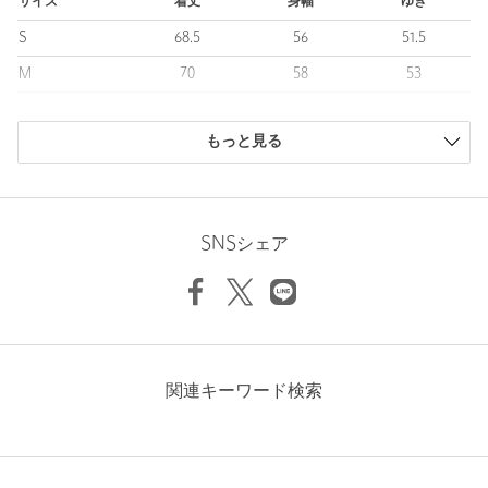
【注意事項】
サイズ
着丈
身幅
ゆき
※商品に「取り扱い上の注意書き」、「洗濯表示」がございます
S
68.5
56
51.5
場合は、使用前に必ずご確認ください。
※商品画像は、光の当たり具合やパソコンなどの閲覧環境によ
M
70
58
53
り、実際の色味と異なって見える場合がございます。あらかじめ
L
71
60.5
54.5
ご了承ください。
※商品の色味の目安は、商品単体の画像をご参照ください。
もっと見る
商品は、独自の採寸方法により採寸されています。
サイズガイドを見る
店舗へお問い合わせの際は、全国のUNITED ARROWS各店舗ま
で下記の品名/品番をお申し付けください。
品名：PLAN C 17 PRINT TEE 3
SNSシェア
Sleeve length
53cm
品番：11594000227
Width
58cm
商品詳細
注文キャンセル
対象商品
関連キーワード検索
返品
対象商品
返品等について
裾上げ
対象外商品
裾上げについて
タイプ
MEN