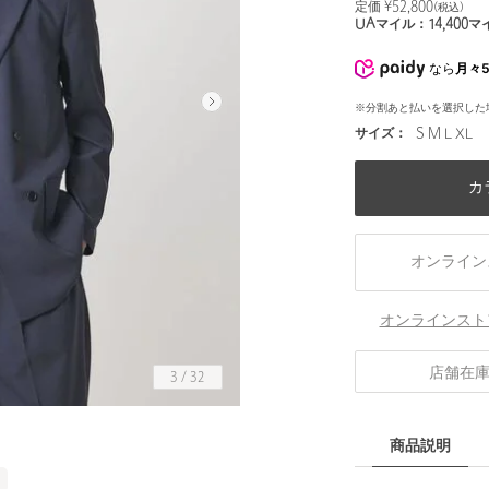
定価 ¥
52,800
(税込)
UAマイル：
14,400
マ
なら
月々5
※分割あと払いを選択した
サイズ：
S M L XL
カ
オンライン
オンラインスト
店舗在
3
/
32
身長186 B84 W77 H86 着用サイズ：L
商品説明
）