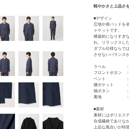
軽やかさと上品さ
■デザイン
芯地や肩パッドを
ャケットです。
構築的になりすぎ
れ、リラックスし
ダブル仕様ならで
させないバランス
ラペル ：ピ
フロントボタン ：
ベント ：セ
腰ポケット ：パ
袖ボタン ：
裏地 ：
■素材
素材にはポリエステ
合成繊維でありな
上品な風合いが特