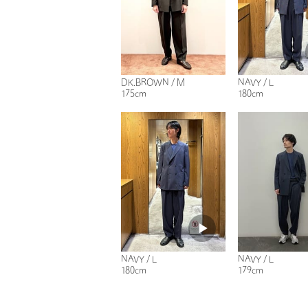
DK.BROWN / M
NAVY / L
175cm
180cm
NAVY / L
NAVY / L
180cm
179cm