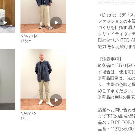
=============
＜District （デ
ファッションの本質
づくりを目指す'職
クリエイティヴィ
NAVY / M
District UN
175cm
魅力'を伝え続けま
【注意事項】
※商品に「取り扱
す場合は、使用前
※商品画像は、光
り、実際の色味と
めご了承ください
※商品の色味の目
店舗へお問い合わせの
NAVY / S
まで下記の品名/品
175cm
品名：D PE TORO
品番：1121256000