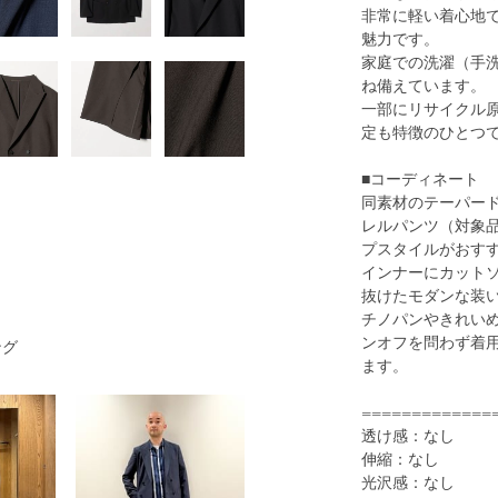
非常に軽い着心地
魅力です。
家庭での洗濯（手
ね備えています。
一部にリサイクル
1
32
定も特徴のひとつ
■コーディネート
同素材のテーパードパ
レルパンツ（対象品番
プスタイルがおす
インナーにカット
抜けたモダンな装
チノパンやきれい
ンオフを問わず着
ング
ます。
BLACK
=============
透け感：なし
伸縮：なし
光沢感：なし