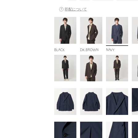
即配について
BLACK
DK.BROWN
NAVY