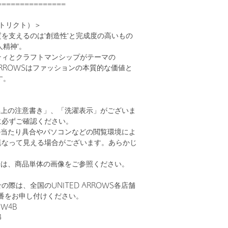
===============
ィストリクト）＞
を支えるのは'創造性'と完成度の高いもの
人精神'。
ティとクラフトマンシップがテーマの
ITED ARROWSはファッションの本質的な価値と
す。
い上の注意書き」、「洗濯表示」がございま
に必ずご確認ください。
の当たり具合やパソコンなどの閲覧環境によ
異なって見える場合がございます。あらかじ
。
安は、商品単体の画像をご参照ください。
際は、全国のUNITED ARROWS各店舗
番をお申し付けください。
 W4B
4