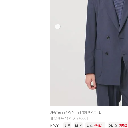
身長186 B84 W77 H86 着用サイズ：L
商品番号 1121-2-560004
NAVY
S
✕
M
✕
L
△
（即配）
XL
△
（即配