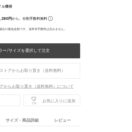
イル獲得
,280円
から。分割手数料無料
場合の最低金額です。送料等手数料は含みません。
ラー/サイズを選択して注文
ストアからお取り置き（送料無料）
アからお取り置き（送料無料）について
庫
お気に入りに追加
116
身長186 B84 W77 H86
サイズ・商品詳細
レビュー