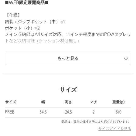
■WEB限定展開商品■
【仕様】
内装：ジップポケット（中）×1
ポケット（小）×2
メイン収納部はA4サイズ対応、11インチ程度までのPCやタブレッ
トなど収納可能（クッション材は無し）
外装：ジップポケット（中）×1 （内部にポケット（小）×2 ペン
もっと見る
ホルダー×1 着脱式キーホルダーを搭載）
■メーカー品番：BRF488219
＜BRIEFING（ブリーフィング）＞
サイズ
1998年、真の “ミリタリズム” を追求し、卓越した機能美を持つラ
ゲッジブランドとして誕生。
サイズ
幅
高さ
マチ
重量(g)
ブランドを代表する MADE IN USAモデルをはじめ、現在ではビ
ジネス・トラベル・スポーツ・デイリーまで幅広いラインナップ
FREE
34.5
24.5
2
310
を展開しています。
商品は、独自の採寸方法により採寸されています。
安心して使えるようQuality （クオリティ） ・ Craftsmanship
サイズガイドを見る
（クラフツマンシップ）・Creativity （クリエイティビティ）を遵