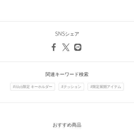
守した製品開発を行い、各シーンをサポートするバッグを生み出
しています。
【注意事項】
※商品に「取り扱い上の注意書き」、「洗濯表示」がございます
場合は、使用前に必ずご確認ください。
SNSシェア
※商品画像は、光の当たり具合やパソコンなどの閲覧環境によ
り、実際の色味と異なって見える場合がございます。あらかじめ
ご了承ください。
※商品の色味の目安は、商品単体の画像をご参照ください。
※こちらの商品は、一部のWEB店舗限定となっております。
関連キーワード検索
お問い合わせの際は、ユナイテッドアローズ カスタマーサービス
#Web限定 キーホルダー
#クッション
#限定展開アイテム
デスクまで下記の品名/品番をお申し付けください。品名：▲BRF
A4 CLUTCH 品番：13324000020
商品詳細
おすすめ商品
注文キャンセル
対象商品