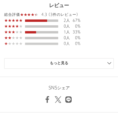
レビュー
タイプ
MEN
4.3 (3件のレビュー)
総合評価
カテゴリー
トップス
|
Tシャツ / カットソー
2人
67%
サイズ
M L
0人
0%
1人
33%
素材
コットン100％
0人
0%
洗濯表示
洗濯機洗い可
洗濯表示について
0人
0%
商品番号
1349-5-995463
購入商品のサイズ感
もっと見る
小さい
0人
0%
少し小さい
0人
0%
ちょうどよい
3人
100%
少し大きい
0人
0%
SNSシェア
大きい
0人
0%