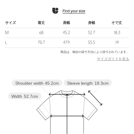
============================
Find your size
＜VIBTEX（ビブテックス）＞
ウイルスに立ち向かうすべての世界市民の、その行動と意志に応
サイズ
着丈
肩幅
身幅
そで丈
えるために生まれたブランドです。
M
68
45.2
52.7
18.3
抗菌を超えた、抗ウイルス素材や、表面に付着する特定のウイル
スを減少させるなど身体から守られる安心を、戦うための勇気に
L
70.7
47.9
55.5
19
変える服を提案しています。
商品は、独自の採寸方法により採寸されています。
サイズガイドを見る
【注意事項】
※商品を使用前に、タグ等に記載されている「取り扱い上の注意
書き」、「洗濯表示」を必ずご確認ください。
※商品画像は、光の当たり具合やパソコンなどの閲覧環境によ
Sleeve length
18.3cm
Shoulder width
45.2cm
り、実際の色味と異なって見える場合がございます。あらかじめ
ご了承ください。
Width
52.7cm
※商品の色味の目安は、商品単体の画像をご参照ください。
【アウトレット商品のご説明】
・アウトレット商品につきましては包装やパッケージに破損・汚
れが見られる場合にも、商品に欠陥が認められない際にはそのま