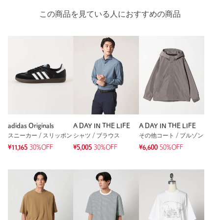
この商品を見ている人におすすめの商品
ニックネーム： miki
投稿日： 2025年12月11日
購入カラー：WHITE
｜
購入サイズ：M
購入商品のサイズ感：
ちょうどよい
何度洗濯しても形も綺麗なままで、とても重宝しています。
性別：
男性
年代：
30代後半
身長：
158cm
adidas Originals
A DAY IN THE LIFE
A DAY IN THE LIFE
普段の着用サイズ：
S
スニーカー / スリッポン
シャツ / ブラウス
その他コート / ブルゾン
¥11,165
30%OFF
¥5,005
30%OFF
¥6,600
50%OFF
参考になった
※レビューは、個人の主観による感想・体感によるもので、商品の効果や性
能を保証するものではありません。