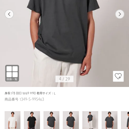
1
29
4
29
DK.GRAY / M
WHITE
168cm
4
/
29
身長178 B83 W69 H90 着用サイズ：L
商品番号 1349-5-995463