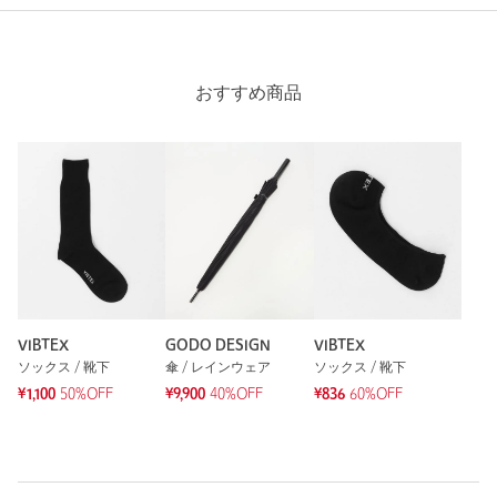
ニックネーム： ヒデ
投稿日： 2025年8月1日
購入カラー：WHITE
｜
購入サイズ：L
おすすめ商品
購入商品のサイズ感：
ちょうどよい
大人の風格漂うTシャツです。
1枚でもサマになります。
性別：
男性
年代：
40代後半
身長：
178cm
普段の着用サイズ：
L
VIBTEX
GODO DESIGN
VIBTEX
1人が参考になったと回答
ソックス / 靴下
傘 / レインウェア
ソックス / 靴下
参考になった
¥1,100
50%OFF
¥9,900
40%OFF
¥836
60%OFF