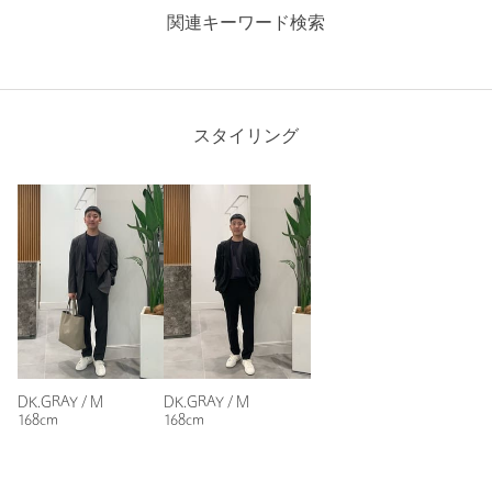
ニックネーム： ヒデ
関連キーワード検索
投稿日： 2025年8月1日
購入カラー：DK.GRAY
｜
購入サイズ：L
購入商品のサイズ感：
ちょうどよい
スタイリング
大人の風格漂うTシャツです。
1枚でもサマになります。
性別：
男性
年代：
40代後半
身長：
178cm
普段の着用サイズ：
L
1人が参考になったと回答
参考になった
DK.GRAY / M
DK.GRAY / M
168cm
168cm