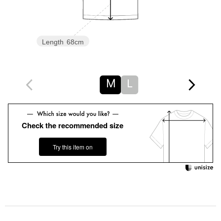
まの状態でお送りいたします。
・返品、ご注文確定後の内容変更・追加注文はお受けできませ
ん。
Length
68cm
・セールアイテムは予告なく価格の変更を行う場合がございます
が、ご購入後のアイテムについての価格変更はお受けいたしかね
ます。また、タグの表記と購入価格が異なる場合がございます。
M
L
・"不良品"、"ご注文内容と異なる商品"が到着した場合は、お客様
よりご連絡をいただいた時点で弊社に在庫がある場合に限り、交
換対応いたします。なお、セールアイテムのため、お品切れの場
Check the recommended size
合は返金でのご対応といたします。
Try this item on
商品詳細
注文キャンセル
対象商品
返品
対象外商品
返品等について
裾上げ
対象外商品
裾上げについて