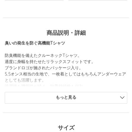
商品説明・詳細
臭いの発生を防ぐ高機能Tシャツ
防臭機能を備えたクルーネックTシャツ。
適度に身幅を持たせたリラックスフィットです。
ブランドロゴが施されたパッケージ入り。
5.5オンス相当の生地で、一枚着としてはもちろんアンダーウェア
としても活躍します。
洗濯後も機能性が続く、効果持続性も付与。
もっと見る
============================
裏地 ：なし
透け感：なし
伸縮 ：なし
光沢感：なし
サイズ
機能性：防臭・効果持続