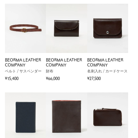
ご了承ください。
※商品の色味の目安は、商品単体の画像をご参照ください。
もっと見る
店舗へお問い合わせの際は、全国のUNITED ARROWS各店舗ま
で下記の品名/品番をお申し付けください。
品名：BEORMA SP S0219 2TONE 品番：13464000011
商品詳細
BEORMA LEATHER
BEORMA LEATHER
BEORMA LEATHER
COMPANY
COMPANY
COMPANY
注文キャンセル
対象商品
ベルト / サスペンダー
財布
名刺入れ / カードケース
返品
対象商品
返品等について
¥15,400
¥66,000
¥27,500
裾上げ
対象外商品
裾上げについて
タイプ
MEN
カテゴリー
財布 / 小物
|
財布
サイズ
FREE
素材