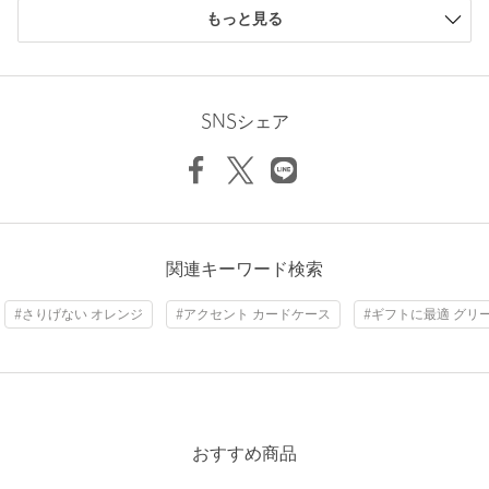
＜BEORMA LEATHER COMPANY（ べオーマレザーカンパニ
もっと見る
ー）＞
＜Whitehouse Cox（ホワイトハウスコックス）＞の伝統を継承す
ニックネーム： pen
るレザーブランド。3世紀頃にバーミンガムの起源となった小さな
投稿日： 2026年3月6日
村「ベオーマ」に由来します。
SNSシェア
ホワイトハウスコックスが2022年末に工場を閉鎖した際、そこで
購入カラー：BLACK
長年にわたり生産の要となっていた25人以上の熟練職人を集め、
もともとインラインのモデルを購入しようと現物確認のため来
新たに工場を設立したのが創業者アレックス・シンプソン氏でし
店しましたが、すぐに乗り換えました。
た。
すごく上品なウォレットです。
職人たちの高い技術と、革への深い情熱が融合した＜BEORMA
LEATHER COMPANY＞の製品には、イングリッシュブライドル
性別：
男性
レザーやヴィンテージブライドルレザーをはじめ、厳選されたレ
関連キーワード検索
年代：
50代前半
ザーが使用されています。
身長：
163cm
伝統的な製法を受け継ぎ作られた、ベルトや革小物・ラゲッジな
#さりげない オレンジ
#アクセント カードケース
#ギフトに最適 グリ
どを製造しています。
参考になった
【注意事項】
※商品に「取り扱い上の注意書き」、「洗濯表示」がございます
場合は、使用前に必ずご確認ください。
※商品画像は、光の当たり具合やパソコンなどの閲覧環境によ
おすすめ商品
※レビューは、個人の主観による感想・体感によるもので、商品の効果や性
り、実際の色味と異なって見える場合がございます。あらかじめ
能を保証するものではありません。