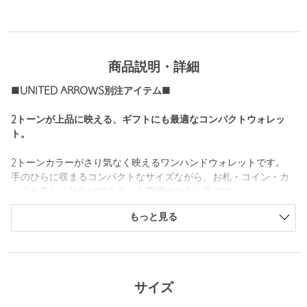
商品説明・詳細
■UNITED ARROWS別注アイテム■
2トーンが上品に映える、ギフトにも最適なコンパクトウォレッ
ト。
2トーンカラーがさり気なく映えるワンハンドウォレットです。
手のひらに収まるコンパクトなサイズながら、お札・コイン・カ
ードを美しく仕分けできる、上質感のある一品です。
内側に配したアクセントカラーが、開けたときにほどよい華やか
もっと見る
さを添えるデザイン。
3つ折りのすっきりとした形状で、ヒップポケットにもスマートに
収まります。
2室のお札入れは領収書の整理にも便利で、日常使いの快適さを高
めてくれます。
サイズ
持ち歩きの負担を感じにくい軽やかなサイズ感も魅力。