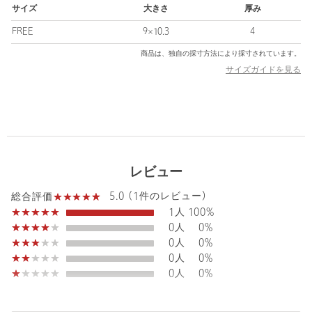
2トーンの色使いとモデル仕様は、UAだけの特別な仕様です。
サイズ
大きさ
厚み
大切な方へのギフトにも選びやすい、上品さと実用性を兼ね備え
たコンパクトウォレットです。
FREE
9×10.3
4
商品は、独自の採寸方法により採寸されています。
■メーカー品番：S0219
サイズガイドを見る
BLACK：ブラック×ダークグリーン
DK.BROWN：ブラウン×オレンジ
■同別注シリーズ
2つ折りウォレット：（対象品番：13464000012）
コインケース：（対象品番：13464000013）
カードケース：（対象品番：13464000014）
レビュー
フラグメントケース：（対象品番：13464000015）
5.0 (1件のレビュー)
総合評価
※ブライドルレザー製品にはなめしの際に革にしみこませたワッ
1人
100%
クスが表面にしみ出てきているブルームと呼ばれる白い粉状のも
0人
0%
のが現れますが、商品の品質に影響を与えるものではございませ
0人
0%
ん。こちらは柔らかい布で磨くか、ブラッシングして頂くことで
0人
0%
革の中に戻ります。オンライン店舗でご購入頂いた商品はブルー
0人
0%
ムを取らずに出荷させて頂きますので、あらかじめご了承下さ
い。