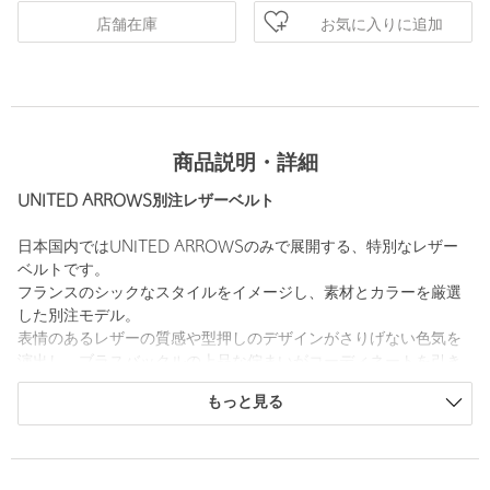
お気に入りに追加
店舗在庫
商品説明・詳細
UNITED ARROWS別注レザーベルト
日本国内ではUNITED ARROWSのみで展開する、特別なレザー
ベルトです。
フランスのシックなスタイルをイメージし、素材とカラーを厳選
した別注モデル。
表情のあるレザーの質感や型押しのデザインがさりげない色気を
演出し、ブラスバックルの上品な佇まいがコーディネートを引き
締めます。
もっと見る
シンプルな装いにも奥行きを与える、大人のための一本です。
＜SIMONNOT GODARD(シモノゴダール)＞
ハウスリネン、ハンカチーフ、薄地綿織物を生産する会社として