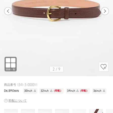
1
9
2
9
DK.BROWN / 34inch
BLACK
177cm
2
/
9
商品番号 1341-3-000011
DK.BROWN
30inch
△
32inch
△
（即配）
34inch
△
（即配）
36inch
△
即配について