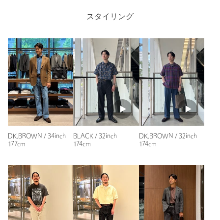
参考になった
スタイリング
※レビューは、個人の主観による感想・体感によるもので、商品の効果や性
能を保証するものではありません。
もっと見る
DK.BROWN / 34inch
BLACK / 32inch
DK.BROWN / 32inch
177cm
174cm
174cm