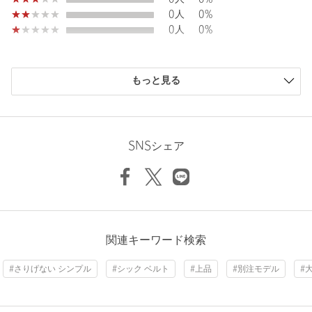
0人
0%
商品詳細
0人
0%
注文キャンセル
対象商品
もっと見る
返品
対象商品
返品等について
裾上げ
対象外商品
裾上げについて
ニックネーム： 蓑竹
投稿日： 2026年7月22日
タイプ
MEN
SNSシェア
購入カラー：BLACK
カテゴリー
ファッション雑貨
|
ベルト / サスペンダー
チーフなどで有名なシモノゴダールですが、レザーベルトは初
サイズ
30inch 32inch 34inch 36inch
めて拝見しました。
適度なシボ感により軽やかなイメージが加わり、スラックスか
素材
らジーンズまでオンオフ問わず使えそうです。経年変化が楽し
みなゴールドバックルも魅力的です。
洗濯表示
-
洗濯表示について
関連キーワード検索
性別：
男性
商品番号
1341-3-000011
#さりげない シンプル
#シック ベルト
#上品
#別注モデル
#
年代：
50代前半
身長：
167cm