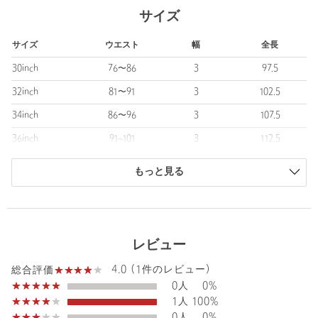
1787年に設立。
サイズ
北フランスでホームファブリックなどの生地メーカーだったゴダ
ール家と、フランス東部でブティック経営をしていたシモノ家
サイズ
ウエスト
幅
全長
が、縁あって1850年から一つのファミリービジネスとなりまし
た。
30inch
76〜86
3
97.5
設立以来、繊細で美しい高品質な製品作りには定評があり、現在
32inch
81〜91
3
102.5
はドレス関連小物まで幅広く展開しています。
34inch
86〜96
3
107.5
■メーカー品番：58259
36inch
91~101
3
112.5
【注意事項】
商品は、独自の採寸方法により採寸されています。
※商品に「取り扱い上の注意書き」、「洗濯表示」がございます
もっと見る
サイズガイドを見る
場合は、使用前に必ずご確認ください。
※商品画像は、光の当たり具合やパソコンなどの閲覧環境によ
り、実際の色味と異なって見える場合がございます。あらかじめ
ご了承ください。
レビュー
※商品の色味の目安は、商品単体の画像をご参照ください。
4.0 (1件のレビュー)
総合評価
店舗へお問い合わせの際は、全国のUNITED ARROWS各店舗ま
0人
0%
で下記の品名/品番をお申し付けください。
1人
100%
品名：S/GODARD SP CR/STMP BELT 品番：13413000011
0人
0%