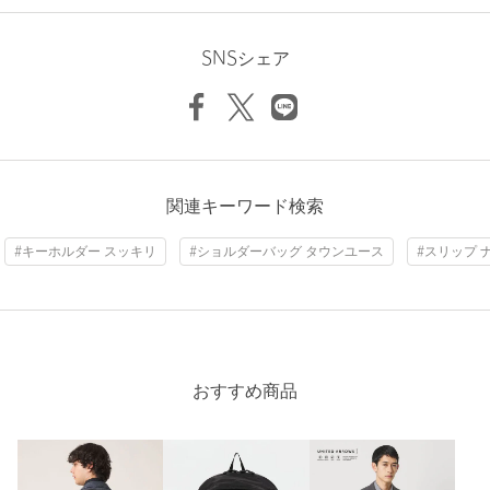
ニックネーム： ラオウ
裾上げ
対象外商品
裾上げについて
投稿日： 2026年6月18日
タイプ
MEN
SNSシェア
購入カラー：BLACK
カテゴリー
バッグ
|
ショルダーバッグ
素材は頑丈に作られており、ポケットもたくさんあって使い勝
手が良かった。
サイズ
FREE
性別：
男性
素材
年代：
40代後半
関連キーワード検索
洗濯表示
-
洗濯表示について
身長：
165cm
商品番号
1332-5-000160
#キーホルダー スッキリ
#ショルダーバッグ タウンユース
#スリップ 
参考になった
※レビューは、個人の主観による感想・体感によるもので、商品の効果や性
おすすめ商品
能を保証するものではありません。
もっと見る