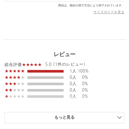
日常の通勤通学も海外旅行も変わりないはず。」という考えのも
商品は、独自の採寸方法により採寸されています。
と、あらゆる移動に対応できるプロダクトを提供しています。
サイズガイドを見る
【注意事項】
※商品に「取り扱い上の注意書き」、「洗濯表示」がございます
場合は、使用前に必ずご確認ください。
※商品画像は、光の当たり具合やパソコンなどの閲覧環境によ
り、実際の色味と異なって見える場合がございます。あらかじめ
ご了承ください。
レビュー
※商品の色味の目安は、商品単体の画像をご参照ください。
5.0 (1件のレビュー)
総合評価
店舗へお問い合わせの際は、全国のUNITED ARROWS各店舗ま
1人
100%
で下記の品名/品番をお申し付けください。
0人
0%
品名：LC by LOWERCASE SHLDER L 品番：13325000160
0人
0%
0人
0%
0人
0%
商品詳細
注文キャンセル
対象商品
もっと見る
返品
対象商品
返品等について