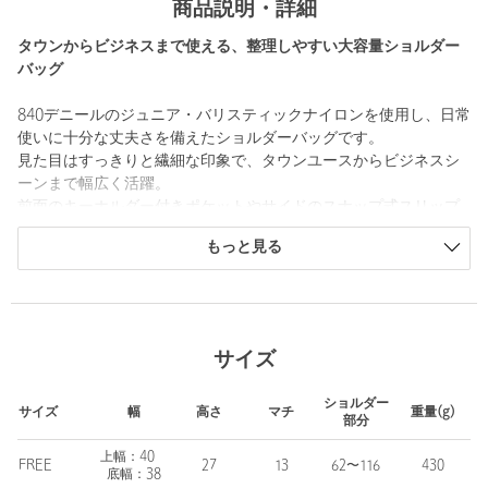
商品説明・詳細
タウンからビジネスまで使える、整理しやすい大容量ショルダー
バッグ
840デニールのジュニア・バリスティックナイロンを使用し、日常
使いに十分な丈夫さを備えたショルダーバッグです。
見た目はすっきりと繊細な印象で、タウンユースからビジネスシ
ーンまで幅広く活躍。
前面のキーホルダー付きポケットやサイドのスナップ式スリップ
ポケット、ジッパーポケットなど、使いやすい位置に機能的な収
もっと見る
納を配置。
メイン室には仕分けしやすい複数のポケットとPCスリーブを備
え、荷物が多い日でも整理しやすいデザインです。
■メーカー品番：LC03
サイズ
＜LC by LOWERCASE（エルシー バイ ロウワーケース）＞
ショルダー
LCは＜LOWERCASE＞代表・梶原由景氏の旅に関する知識経験を
サイズ
幅
高さ
マチ
重量(g)
部分
注ぎ込んだラゲッジレーベル。
「自宅を出て移動するという行為。移動時間の長短はあれど必要
上幅：40
FREE
27
13
62〜116
430
底幅：38
なものを効率良く携帯しパフォーマンスを上げるという点では、