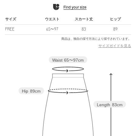
ネートがおすすめ。
Find your size
足元はブーツやフラットシューズを合わせるのが好相性。
============================
サイズ
ウエスト
スカート丈
ヒップ
裏地：あり
FREE
65〜97
83
89
透け感：なし
伸縮：なし
商品は、独自の採寸方法により採寸されています。
光沢感：ややあり
サイズガイドを見る
ケア方法：ドライクリーニング
============================
Waist
65〜97cm
【注意事項】
※商品に「取り扱い上の注意書き」、「洗濯表示」がございます
場合は、使用前に必ずご確認ください。
※商品画像は、光の当たり具合やパソコンなどの閲覧環境によ
Hip
89cm
り、実際の色味と異なって見える場合がございます。あらかじめ
ご了承ください。
Length
83cm
※商品の色味の目安は、商品単体の画像をご参照ください。
店舗へお問い合わせの際は、全国のUNITED ARROWS各店舗ま
で下記の品名/品番をお申し付けください。
品名：UWCC OGG CONST PLT 83 品番：15241000002