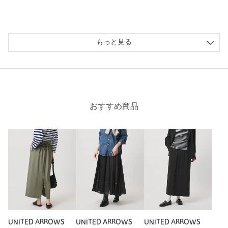
もっと見る
ニックネーム： シトロン
投稿日： 2026年6月27日
購入カラー：OFF WHITE
｜
購入サイズ：FREE
購入商品のサイズ感：
ちょうどよい
おすすめ商品
クリーム色と透ける素材が優しい印象にしてくれます。
性別：
女性
年代：
40代後半
身長：
162cm
普段の着用サイズ：
M
2人が参考になったと回答
参考になった
UNITED ARROWS
UNITED ARROWS
UNITED ARROWS