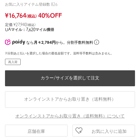
お気に入りアイテム登録数
826
¥
16,764
40
%OFF
(税込)
定価 ¥
27,940
(税込)
UAマイル：
7,620
マイル獲得
なら
月々2,794円
から。分割手数料無料
※分割あと払いを選択した場合の最低金額です。送料等手数料は含みません。
再入荷
カラー/サイズを選択して注文
オンラインストアからお取り置き（送料無料）
オンラインストアからお取り置き（送料無料）について
お気に入りに追加
店舗在庫