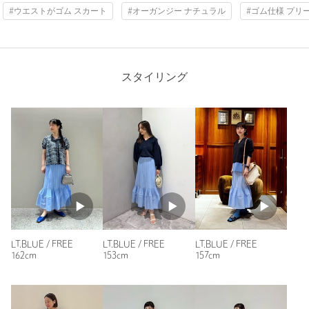
#ウエストがゴム スカート
#オーガンジー ナチュラル
#ゴム仕様 プリ
購入カラー：NAVY
｜
購入サイズ：FREE
購入商品のサイズ感：
ちょうどよい
150cmの低身長ですが、丈感もシルエットもとてもきれいで
した。広がりすぎず、縦ラインが出るのでスタイル良く見えま
スタイリング
す。NAVYはブルべ夏の私の肌にぴったりで、上品さもありつ
つ合わせやすい万能カラーです。迷っている方にもおすすめで
す。
性別：
女性
年代：
40代後半
身長：
150cm
普段の着用サイズ：
M
3人が参考になったと回答
参考になった
LT.BLUE / FREE
LT.BLUE / FREE
LT.BLUE / FREE
162cm
153cm
157cm