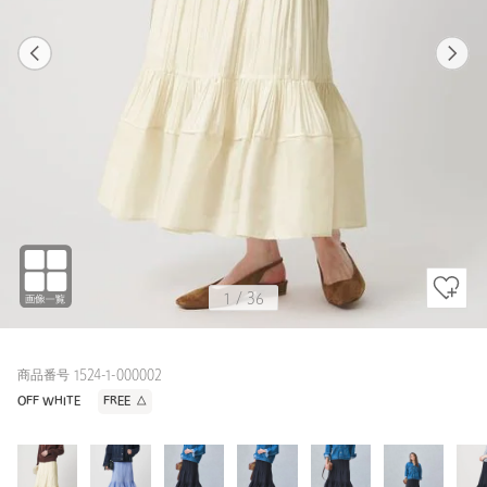
1
36
1
36
LT.BLUE / FREE
OFF WHITE
162cm
1
/
36
商品番号 1524-1-000002
OFF WHITE
FREE
△