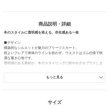
商品説明・詳細
冬のスタイルに透明感を添える、存在感ある一枚
■デザイン
構築的なシルエットが魅力のプリーツスカート。
程よいフレアで身体のラインを拾わず、ウエストはゴム仕様で快
適な履き心地です。
透明感のある素材が、冬のスタイリングに軽やかさをプラスしま
す。
もっと見る
■素材
経糸に分繊糸、緯糸に太番手のスパンを使ったハリ感とナチュラ
ルな見え方が特徴のスパンオーガンジー素材。
■コーディネート
サイズ
トップスはシンプルに、スカートの存在感を際立たせるコーディ