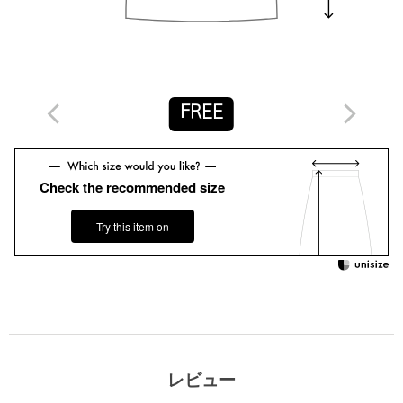
商品詳細
注文キャンセル
対象商品
FREE
返品
対象商品
返品等について
裾上げ
対象外商品
裾上げについて
Check the recommended size
タイプ
WOMEN
カテゴリー
スカート
|
ミモレ / ロング
Try this item on
サイズ
FREE
表生地；ポリエステル100％ 裏生地；ポリエステル
素材
100％
洗濯表示
ドライクリーニング
洗濯表示について
原産国
中国製
レビュー
商品番号
1524-1-000002