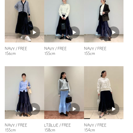
ニックネーム： りんりん
投稿日： 2026年3月30日
購入カラー：NAVY
｜
購入サイズ：FREE
購入商品のサイズ感：
ちょうどよい
オーガンジー素材で、オールシーズン着用できます。
NAVY / FREE
NAVY / FREE
NAVY / FREE
ウエストはゴムですがあまり体型を拾わず綺麗目な印象です。
156cm
155cm
155cm
裾の広がりが女性らしいです。
着丈がそこまで長くないので、私の身長だとウエスト1おりく
らいでスッキリ着られます。
性別：
女性
年代：
50代後半
身長：
150cm
普段の着用サイズ：
M
3人が参考になったと回答
参考になった
NAVY / FREE
LT.BLUE / FREE
NAVY / FREE
155cm
158cm
154cm