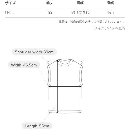
・OFF WHITEはホワイト×シルバーパーツ/BLACKとDK.GRAYは
サイズ
総丈
肩幅
身幅
ブラック×シルバーパーツです。
FREE
55
39(リブ含む)
46.5
・同素材のプルオーバーニットもご用意がございます。対象品
商品は、独自の採寸方法により採寸されています。
番：15131832020
サイズガイドを見る
============================
裏地：なし
Shoulder width
39cm
透け感：なし
光沢感：なし
ケア方法：ドライクリーニング
Width
46.5cm
============================
【注意事項】
※商品に「取り扱い上の注意書き」、「洗濯表示」がございます
場合は、使用前に必ずご確認ください。
※商品画像は、光の当たり具合やパソコンなどの閲覧環境によ
り、実際の色味と異なって見える場合がございます。あらかじめ
ご了承ください。
※商品の色味の目安は、商品単体の画像をご参照ください。
Length
55cm