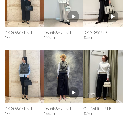
ブラックを購入しました。
今な長袖のブラウスを着ていますが、もう少し暑くなったらT
シャツと一緒に着ます。
たくさん使えそうで良かったです。
DK.GRAY / FREE
DK.GRAY / FREE
DK.GRAY / FREE
性別：
女性
172cm
155cm
158cm
年代：
40代後半
身長：
167cm
普段の着用サイズ：
M
1人が参考になったと回答
参考になった
DK.GRAY / FREE
DK.GRAY / FREE
OFF WHITE / FREE
172cm
166cm
159cm
ニックネーム： たも
投稿日： 2026年1月13日