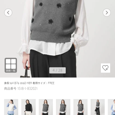
1
28
4
28
OFF WHITE / FREE
OFF WHITE
159cm
4
/
28
身長164 B76 W60 H89 着用サイズ：FREE
商品番号 1518-1-832021