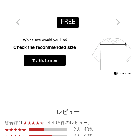
店舗へお問い合わせの際は、全国のUNITED ARROWS各店舗ま
で下記の品名/品番をお申し付けください。
品名：□UBCMD 3D BIJIOU VEST 品番：15181832021
FREE
商品詳細
Check the recommended size
注文キャンセル
対象商品
返品
対象商品
返品等について
Try this item on
裾上げ
対象外商品
裾上げについて
タイプ
WOMEN
カテゴリー
トップス
|
ベスト
サイズ
FREE
本体；コットン76％ ポリエステル18％ カシミヤ
レビュー
素材
6％ 別布；ポリエステル100％
4.4 (5件のレビュー)
総合評価
洗濯表示
ドライクリーニング
洗濯表示について
2人
40%