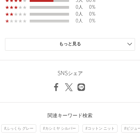
原産国
中国製
3人
60%
0人
0%
商品番号
1518-1-832021
0人
0%
0人
0%
購入商品のサイズ感
もっと見る
小さい
0人
0%
少し小さい
0人
0%
ちょうどよい
5人
100%
少し大きい
0人
0%
SNSシェア
大きい
0人
0%
ニックネーム： まるまる
関連キーワード検索
投稿日： 2026年7月9日
#ふっくら グレー
#カシミヤ シルバー
#コットン ニット
#ビジュ
購入カラー：DK.GRAY
｜
購入サイズ：FREE