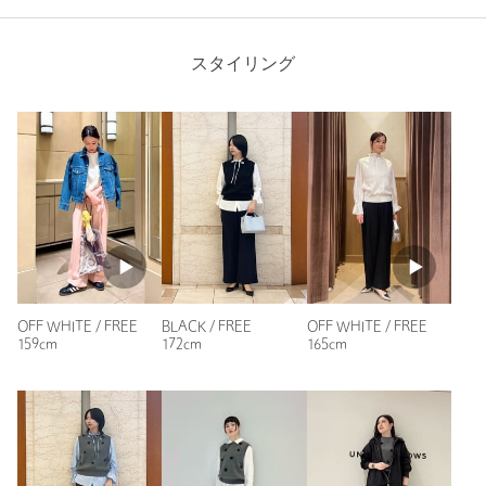
購入商品のサイズ感：
ちょうどよい
めちゃめちゃかわいいです。生地は厚めで高級感もあります
が、夏はちょっと暑いかな、と思いました。画像のような薄手
スタイリング
の白いブラウスととても良く合います。
性別：
女性
身長：
157cm
普段の着用サイズ：
M
1人が参考になったと回答
参考になった
OFF WHITE / FREE
BLACK / FREE
OFF WHITE / FREE
159cm
172cm
165cm
ニックネーム： echomako
投稿日： 2026年4月23日
購入カラー：BLACK
｜
購入サイズ：FREE
購入商品のサイズ感：
ちょうどよい