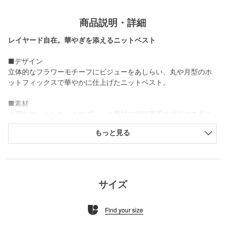
商品説明・詳細
レイヤード自在。華やぎを添えるニットベスト
■デザイン
立体的なフラワーモチーフにビジューをあしらい、丸や月型のホ
ットフィックスで華やかに仕上げたニットベスト。
■素材
上質なコットンカシミヤブレンド素材に極細番手のポリエステル
を合わせたスムース編地。
もっと見る
両面組織で型崩れしにくく少しふっくらとした適度な厚みがあ
り、手触りの良さと軽さが特長です。
■コーディネート
薄手のニットやカットソー、シャツからブラウスまで、様々なイ
サイズ
ンナーとレイヤードが楽しめます。
キレイめなワイドパンツやデニムを合わせて、甘さを抑えたスタ
Find your size
イルがおすすめです。