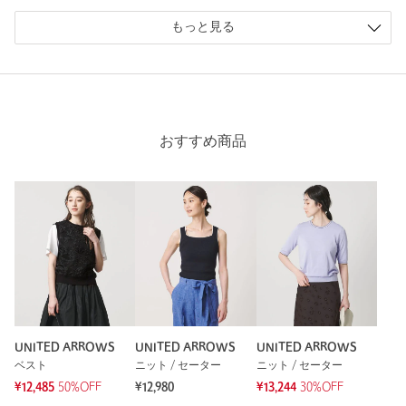
購入カラー：DK.GRAY
｜
購入サイズ：FREE
もっと見る
購入商品のサイズ感：
ちょうどよい
可愛すぎかなと思ったけどお上品でキレイめな格好したい時に
使えそう！可愛かった！
身長：
160cm
おすすめ商品
普段の着用サイズ：
M
1人が参考になったと回答
参考になった
※レビューは、個人の主観による感想・体感によるもので、商品の効果や性
能を保証するものではありません。
UNITED ARROWS
UNITED ARROWS
UNITED ARROWS
ベスト
ニット / セーター
ニット / セーター
もっと見る
¥12,485
50%OFF
¥12,980
¥13,244
30%OFF