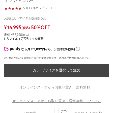
ォッシャブル‐
5.0 (2件のレビュー)
お気に入りアイテム登録数
580
¥
16,995
50
%OFF
(税込)
定価 ¥
33,990
(税込)
UAマイル：
7,725
マイル獲得
なら
月々2,832円
から。分割手数料無料
※分割あと払いを選択した場合の最低金額です。送料等手数料は含みません。
カラー/サイズを選択して注文
オンラインストアからお取り置き（送料無料）
オンラインストアからお取り置き（送料無料）について