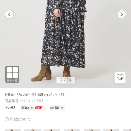
1
24
2
24
その他7 / S(36)
その他3
152cm
2
/
24
身長164 B76 W60 H89 着用サイズ：M（38）
商品番号 1526-1-620014
その他7
S(36)
△
（即配）
M(38)
△
即配について