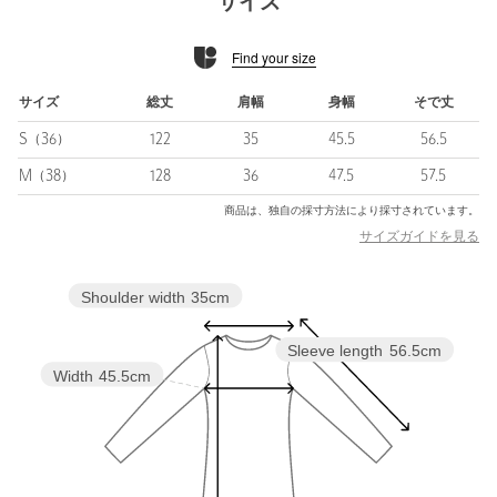
サイズ
■コーディネート
Find your size
ニットやファーなど異素材のトップスやジャケット、ショート丈
のベストとのレイヤードもおすすめ。
リボンをプラスすれば、よりクラシカルな雰囲気に仕上がりま
サイズ
総丈
肩幅
身幅
そで丈
す。
S（36）
122
35
45.5
56.5
・その他3カラーは、チャコールベース×ピンクとサックスの花柄
M（38）
128
36
47.5
57.5
です。
商品は、独自の採寸方法により採寸されています。
・その他7カラーは、ネイビーベース×ブルーとベージュの花柄で
サイズガイドを見る
す。
・同素材のスカートもご用意がございます。対象品番：
Shoulder width
35cm
15241620018
Sleeve length
56.5cm
============================
Width
45.5cm
裏地：なし
透け感：なし
伸縮：なし
光沢感：なし
ケア方法：手洗い可