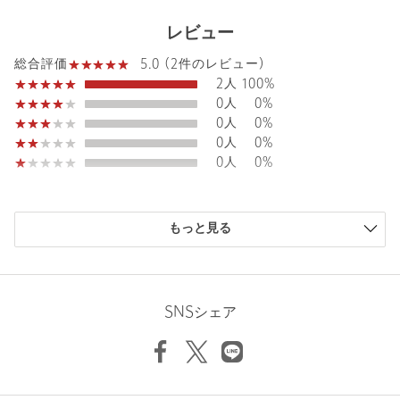
タイプ
WOMEN
レビュー
カテゴリー
ワンピース / ドレス
|
ワンピース
5.0 (2件のレビュー)
総合評価
サイズ
S(36) M(38)
2人
100%
0人
0%
本体；ポリエステル100％ リボン部分；コットン
素材
0人
0%
76％ キュプラ23％ レーヨン1％
0人
0%
洗濯表示
手洗い可
洗濯表示について
0人
0%
原産国
ベトナム製
購入商品のサイズ感
商品番号
1526-1-620014
もっと見る
小さい
0人
0%
少し小さい
0人
0%
ちょうどよい
1人
50%
少し大きい
1人
50%
SNSシェア
大きい
0人
0%