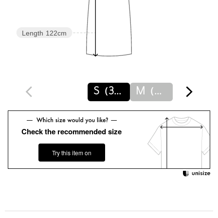
============================
【注意事項】
※商品に「取り扱い上の注意書き」、「洗濯表示」がございます
Length
122cm
場合は、使用前に必ずご確認ください。
※商品画像は、光の当たり具合やパソコンなどの閲覧環境によ
り、実際の色味と異なって見える場合がございます。あらかじめ
ご了承ください。
※商品の色味の目安は、商品単体の画像をご参照ください。
S（36）
M（38）
店舗へお問い合わせの際は、全国のUNITED ARROWS各店舗ま
で下記の品名/品番をお申し付けください。
品名：UBC P FLW PRNT BOW OP125 品番：15261620014
Check the recommended size
Try this item on
商品詳細
注文キャンセル
対象商品
返品
対象商品
返品等について
裾上げ
対象外商品
裾上げについて