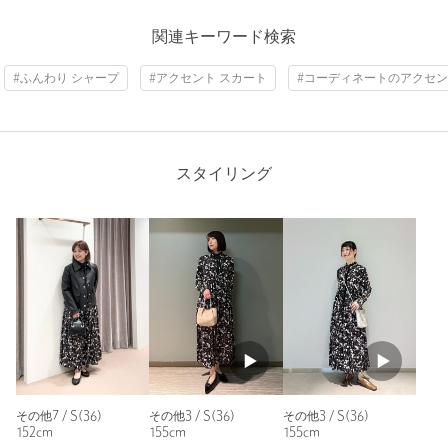
ニックネーム： こーな
関連キーワード検索
投稿日： 2026年5月23日
#ふんわり シャープ
#アクセント スカート
#コーディネートのアクセン
購入カラー：その他3
｜
購入サイズ：M(38)
購入商品のサイズ感：
少し大きい
158㎝ Mサイズだと少し大きく感じましたが、Sだと首回りが
きつすぎたのでMにしました。お腹周りがゆったりで、ゆるく
スタイリング
着られます。
身長：
158cm
普段の着用サイズ：
M
2人が参考になったと回答
参考になった
その他7 / S(36)
その他3 / S(36)
その他3 / S(36)
152cm
155cm
155cm