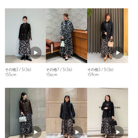
ニックネーム： こま
投稿日： 2026年4月12日
購入カラー：その他3
｜
購入サイズ：M(38)
購入商品のサイズ感：
ちょうどよい
購入を迷いましたが、試着したら迷わず購入してましたw上半
身はタイトでウエストから下がソフトに広がるデザインなので
全体的なバランスがとれて、1枚で決まるお洋服です。
性別：
女性
年代：
30代後半
その他3 / S(36)
その他7 / S(36)
その他3 / S(36)
155cm
156cm
159cm
身長：
160cm
普段の着用サイズ：
L
2人が参考になったと回答
参考になった