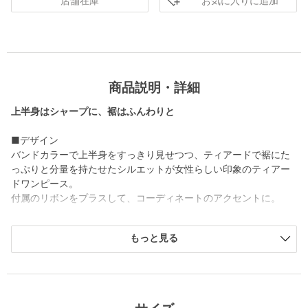
お気に入りに追加
店舗在庫
商品説明・詳細
上半身はシャープに、裾はふんわりと
■デザイン
バンドカラーで上半身をすっきり見せつつ、ティアードで裾にた
っぷりと分量を持たせたシルエットが女性らしい印象のティアー
ドワンピース。
付属のリボンをプラスして、コーディネートのアクセントに。
■素材
もっと見る
ベースはほどよい光沢と落ち感のあるサテン素材。
小花柄はかすれ調の織り風デザインにアレンジした、ユナイテッ
ドアローズ別注柄です。
インクジェットプリント技法により、繊細な表現と多色・重色の
奥行きを持たせています。