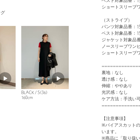
ベスト対象品番：152
ショートスリーブワン
ング
（ストライプ）
パンツ対象品番：1514
ベスト対象品番：152
1
24
ジャケット対象品番：1
ノースリーブワンピー
ショートスリーブワン
=============
裏地：なし
透け感：なし
伸縮：ややあり
光沢感：なし
BLACK / S(36)
160cm
ケア方法：手洗い
BLACK
=============
【注意事項】
※バイアスカット
います。
※商品に「取り扱