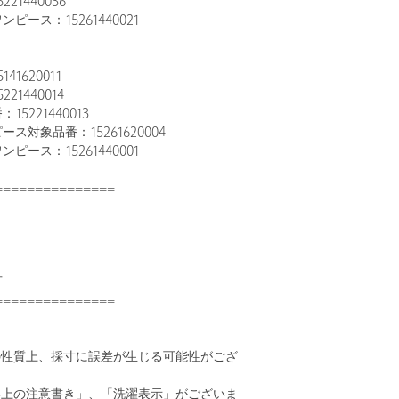
21440036
ピース：15261440021
1620011
21440014
5221440013
ス対象品番：15261620004
ピース：15261440001
===============
可
===============
の性質上、採寸に誤差が生じる可能性がござ
い上の注意書き」、「洗濯表示」がございま