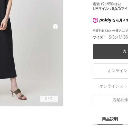
定価 ¥
26,950
(税込)
UAマイル：
8,575
マイ
なら
月々3
※分割あと払いを選択した
サイズ：
S(36) M(38
カ
オンライン
オンラインスト
3
/
24
店舗在
身長169 B82 W57 H84
商品説明