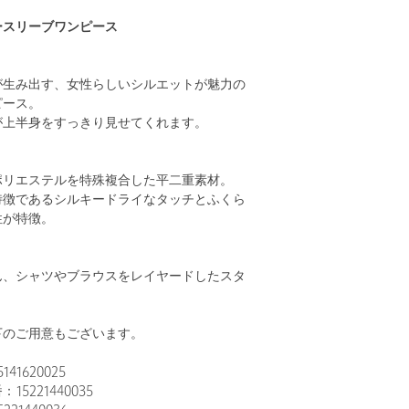
ースリーブワンピース
が生み出す、女性らしいシルエットが魅力の
ピース。
が上半身をすっきり見せてくれます。
ポリエステルを特殊複合した平二重素材。
特徴であるシルキードライなタッチとふくら
性が特徴。
ん、シャツやブラウスをレイヤードしたスタ
下のご用意もございます。
41620025
5221440035