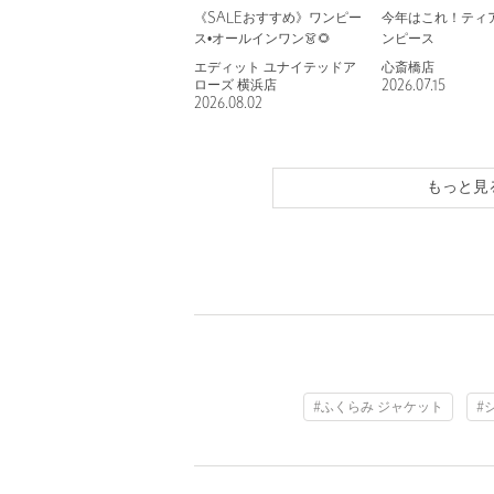
《SALEおすすめ》ワンピー
今年はこれ！ティ
ス•オールインワン👗🌻
ンピース
エディット ユナイテッドア
心斎橋店
ローズ 横浜店
2026.07.15
2026.08.02
もっと見
#ふくらみ ジャケット
#