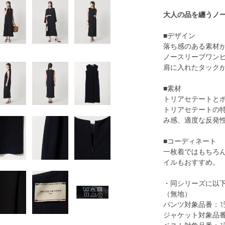
大人の品を纏うノ
■デザイン
落ち感のある素材
ノースリーブワン
肩に入れたタック
■素材
トリアセテートと
トリアセテートの
み感、適度な反発
■コーディネート
一枚着ではもちろ
イルもおすすめ。
・同シリーズに以
（無地）
パンツ対象品番：151
ジャケット対象品番：1