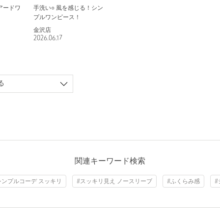
アードワ
手洗い○ 風を感じる！シン
プルワンピース！
金沢店
2026.06.17
る
関連キーワード検索
シンプルコーデ スッキリ
#スッキリ見え ノースリーブ
#ふくらみ感
#