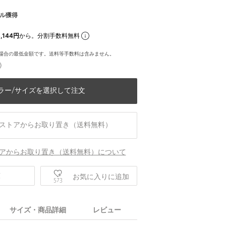
ル獲得
,144円
から。分割手数料無料
場合の最低金額です。送料等手数料は含みません。
)
ラー/サイズを選択して注文
ストアからお取り置き（送料無料）
アからお取り置き（送料無料）について
庫
お気に入りに追加
573
身長169 B82 W57 H84
サイズ・商品詳細
レビュー