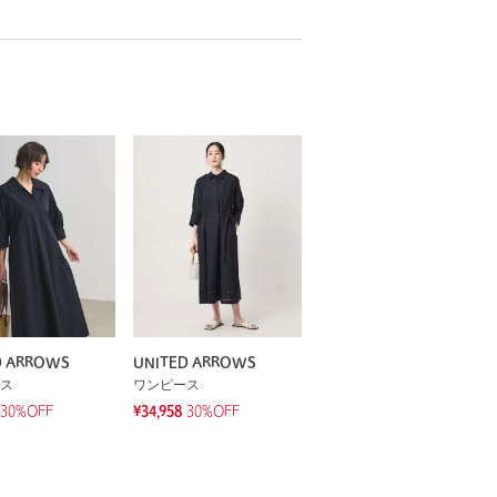
D ARROWS
UNITED ARROWS
ス
ワンピース
30%OFF
¥34,958
30%OFF